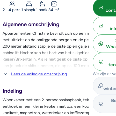
2 - 4 pers.
1
slaapk.
1 badk.
34
m²
cont
Algemene omschrijving
in
Appartementen Christine bevindt zich op een mooie plek
met uitzicht op de omliggende bergen en de piste. Op ca.
200 meter afstand stap je de piste op en ga je met de
What
cabinelift Hochbrixen het hart van het skigebied Wilder
Kaiser/Brixental in. Als je niet gelijk de piste op wil stappen
ter
kan je ook de skibus nemen, die op ca. 100 meter afstand
stopt, om op een andere plek te beginnen. Na een dag op de
We zijn er v
Lees de volledige omschrijving
piste kan je terug skiën tot ca. 200 meter van het
appartement. Er is ook een oefenweide met sleeplift.
winte
Indeling
Het gemoedelijke centrum van Brixen im Thale ligt op ca. 1
Woonkamer met een 2-persoonsslaapbank, televisie,
Be
km afstand van de appartementen. Hier vind je een paar
eethoek en een kleine keuken met o.a. een kookplaat,
winkels en restaurants. Bij Resort Brixen, op ca. 150 meter
koelkast, magnetron, waterkoker en koffiezetapparaat.