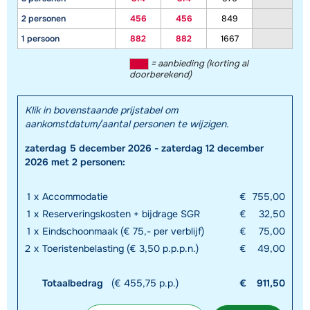
2 personen
456
456
849
1 persoon
882
882
1667
= aanbieding (korting al
doorberekend)
Klik in bovenstaande prijstabel om
aankomstdatum/aantal personen te wijzigen.
zaterdag 5 december 2026 - zaterdag 12 december
2026 met 2 personen:
Toon alle accommodaties in dit gebied
Deze kaart geeft een indicatie van de ligging van onze accommodaties. De
1
x
Accommodatie
€
755,00
exacte locatie kan enigszins afwijken.
1
x
Reserveringskosten + bijdrage SGR
€
32,50
1
x
Eindschoonmaak (€ 75,- per verblijf)
€
75,00
2
x
Toeristenbelasting (€ 3,50 p.p.p.n.)
€
49,00
Totaalbedrag
(€ 455,75 p.p.)
€
911,50