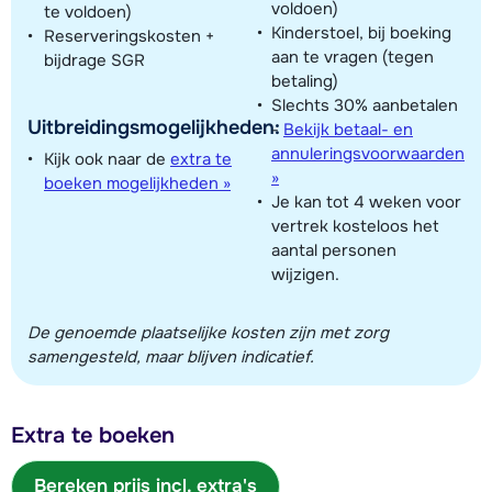
voldoen)
te voldoen)
Kinderstoel, bij boeking
Reserveringskosten +
aan te vragen (tegen
bijdrage SGR
betaling)
Slechts 30% aanbetalen
Uitbreidingsmogelijkheden:
-
Bekijk betaal- en
annuleringsvoorwaarden
Kijk ook naar de
extra te
»
boeken mogelijkheden »
Je kan tot 4 weken voor
vertrek kosteloos het
aantal personen
wijzigen.
De genoemde plaatselijke kosten zijn met zorg
samengesteld, maar blijven indicatief.
Extra te boeken
Bereken prijs incl. extra's