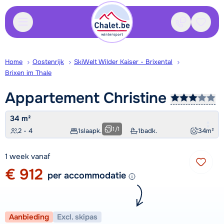
Contact
Bewaa
Home
Oostenrijk
SkiWelt Wilder Kaiser - Brixental
Brixen im Thale
Appartement
Christine
34 m²
1
/
1
2 - 4
1
slaapk.
1
badk.
34
m²
1 week vanaf
€ 912
per accommodatie
Aanbieding
Excl. skipas