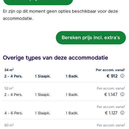
Er zijn op dit moment geen opties beschikbaar voor deze
accommodatie.
Bereken prijs incl. extra's
Overige types van deze accommodatie
34 m²
Per accom.
vanaf
€ 912
2 - 4
Pers.
1
Slaapk.
1
Badk.
52 m²
Per accom.
vanaf
€ 1.147
2 - 4
Pers.
1
Slaapk.
1
Badk.
Per accom.
vanaf
€ 1.127
4 - 6
Pers.
1
Slaapk.
1
Badk.
60 m²
Per accom.
vanaf