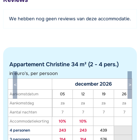
900 meter
Afstand tot piste
We hebben nog geen reviews van deze accommodatie.
200 meter (oefenweide)
Afstand tot skilift
200 meter (sleeplift)
Afstand tot loipe
100 meter
Appartement Christine 34 m² (2 - 4 pers.)
Afstand tot skibushalte
in euro's, per persoon
100 meter
december 2026
Aankomstdatum
05
12
19
26
Bekijk kaart
Aankomstdag
za
za
za
za
Aantal nachten
7
7
7
7
Accommodatiekorting
10%
10%
4 personen
243
243
439
3 personen
314
314
576