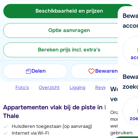
Beschikbaarheid en prijzen
Bewa
acco
Optie aanvragen
Bereken prijs incl. extra's
ac
Delen
Bewaren
Bewa
zoek
Foto's
Overzicht
Ligging
Reviews
Beschi
We helpe
verder!
Appartementen vlak bij de piste in Brixen im
Onze klanten
Thale
zo
moment hela
wel alvast d
Huisdieren toegestaan (op aanvraag)
gebruiken:
Internet via Wi-Fi