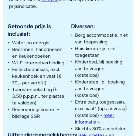
Toon alle accommodaties in dit gebied
prijsindicatie.
Deze kaart geeft een indicatie van de ligging van onze accommodaties. De
exacte locatie kan enigszins afwijken.
Getoonde prijs is
Diversen:
inclusief:
Borg accommodatie: niet
van toepassing
Water en energie
Huisdieren zijn niet
Bedlinnen, handdoeken
toegestaan
en keukendoeken
Kinderbed, bij boeking
Wi-Fi internetverbinding
aan te vragen
Eindschoonmaak, excl.
(kosteloos)
keukenhoek en vaat (€
Kinderstoel, bij boeking
70,- per verblijf)
aan te vragen
Toeristenbelasting (€
(kosteloos)
3,50 p.p.p.n., ter plaatse
Extra baby toegestaan,
te voldoen)
maximaal 1 (op aanvraag)
Reserveringskosten +
(kosteloos)
-
meer
bijdrage SGR
informatie »
Slechts 30% aanbetalen
Uitbreidingsmogelijkheden:
-
Bekijk betaal- en