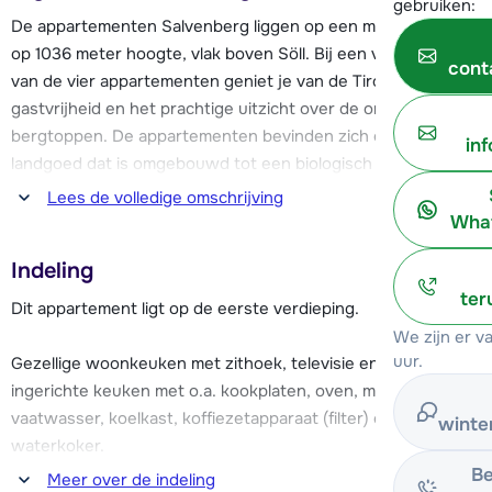
gebruiken:
De appartementen Salvenberg liggen op een mooie locatie
op 1036 meter hoogte, vlak boven Söll. Bij een verblijf in één
cont
van de vier appartementen geniet je van de Tiroolse
gastvrijheid en het prachtige uitzicht over de omliggende
bergtoppen. De appartementen bevinden zich op een
in
landgoed dat is omgebouwd tot een biologisch
landbouwbedrijf.
Lees de volledige omschrijving
What
De appartementen Salvenberg liggen vrijwel in het skigebied
Indeling
en bij voldoende sneeuw is het mogelijk om via een skipad,
ter
dat nagenoeg langs het huis loopt, de dalafdaling te
Dit appartement ligt op de eerste verdieping.
bereiken en af te dalen tot aan de nieuwe
We zijn er 
Hexenwassergondel in Söll. Een andere mogelijkheid is om
uur.
Gezellige woonkeuken met zithoek, televisie en volledig
naar de lift rijden (1200 meter, ca. 5 minuutjes).
ingerichte keuken met o.a. kookplaten, oven, magnetron,
vaatwasser, koelkast, koffiezetapparaat (filter) en
winte
Het centrum van Söll ligt op ca. 4 km afstand van de
waterkoker.
appartementen. Je vindt hier o.a. (sport)winkels,
Be
Meer over de indeling