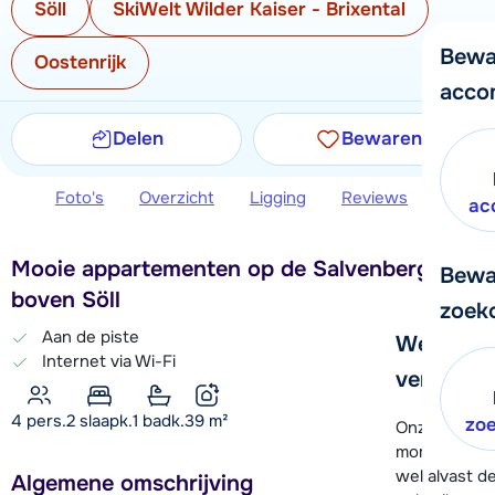
Söll
SkiWelt Wilder Kaiser - Brixental
Bewa
Oostenrijk
acco
Delen
Bewaren
Foto's
Overzicht
Ligging
Reviews
Extra 
ac
Mooie appartementen op de Salvenberg, vlak
Bewa
boven Söll
zoek
Aan de piste
We helpe
Internet via Wi-Fi
verder!
4 pers.
2
slaapk.
1 badk.
39
m²
zo
Onze klanten
moment hela
wel alvast d
Algemene omschrijving