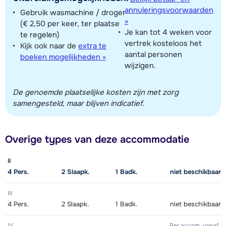
annuleringsvoorwaarden
Gebruik wasmachine / droger
»
(€ 2,50 per keer, ter plaatse
Je kan tot 4 weken voor
te regelen)
vertrek kosteloos het
Kijk ook naar de
extra te
aantal personen
boeken mogelijkheden »
wijzigen.
De genoemde plaatselijke kosten zijn met zorg
samengesteld, maar blijven indicatief.
Overige types van deze accommodatie
II
4
Pers.
2
Slaapk.
1
Badk.
niet beschikbaar
III
4
Pers.
2
Slaapk.
1
Badk.
niet beschikbaar
IV
Per accom.
vanaf