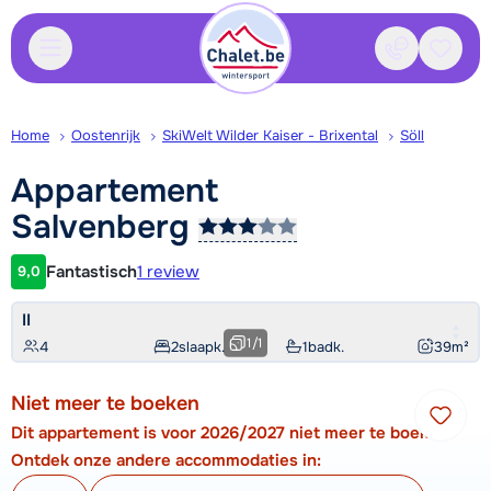
Contact
Bewaa
Home
Oostenrijk
SkiWelt Wilder Kaiser - Brixental
Söll
Appartement
Salvenberg
Fantastisch
1 review
9,0
Klantwaardering
II
1
/
1
4
2
slaapk.
1
badk.
39
m²
Niet meer te boeken
Dit appartement is voor 2026/2027 niet meer te boeken.
Ontdek onze andere accommodaties in: