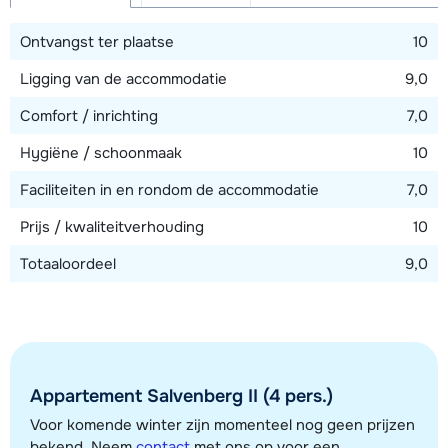
Afstand tot skilift
1200 meter
Ontvangst ter plaatse
10
Ligging van de accommodatie
9,0
Bekijk kaart
Comfort / inrichting
7,0
Hygiëne / schoonmaak
10
Faciliteiten in en rondom de accommodatie
7,0
Prijs / kwaliteitverhouding
10
Totaaloordeel
9,0
Appartement Salvenberg II (4 pers.)
Voor komende winter zijn momenteel nog geen prijzen
bekend. Neem
contact
met ons op voor een