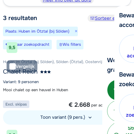
Meer info over dit dorp
Bewa
3
resultaten
Sorteer en filter
acco
×
Plaats: Huben im Ötztal (bij Sölden)
Bewaar zoekopdracht
Wis filters
9,5
ac
We helpe
Huben im Ötztal (bij Sölden), Sölden (Ötztal), Oostenrijk
Vergelijk
graag ver
Chalet Reich
Bewa
Variant: 9 personen
zoek
Bel 
Mooi chalet op een heuvel in Huben
3
1 week vanaf
€ 2.668
Excl. skipas
per accommodatie
P
terug
zo
Toon variant (9 pers.)
St
Bekijk accommodatie