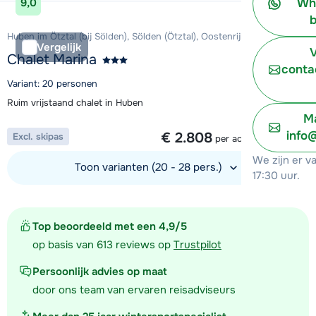
Wh
9,0
b
Huben im Ötztal (bij Sölden), Sölden (Ötztal), Oostenrijk
Vergelijk
V
Chalet Marina
conta
Variant: 20 personen
Ruim vrijstaand chalet in Huben
Ma
1 week vanaf
info
€ 2.808
Excl. skipas
per accommodatie
We zijn er v
Toon varianten (20 - 28 pers.)
17:30 uur.
Bekijk accommodatie
Top beoordeeld met een 4,9/5
op basis van 613 reviews op
Trustpilot
Persoonlijk advies op maat
door ons team van ervaren reisadviseurs