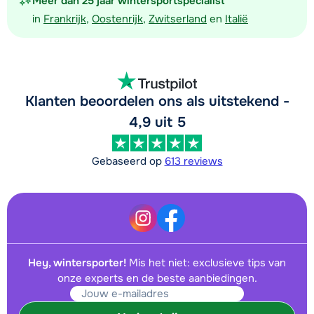
Meer dan 25 jaar wintersportspecialist
in
Frankrijk
,
Oostenrijk
,
Zwitserland
en
Italië
Klanten beoordelen ons als uitstekend -
4,9 uit 5
Gebaseerd op
613 reviews
Hey, wintersporter!
Mis het niet: exclusieve tips van
onze experts en de beste aanbiedingen.