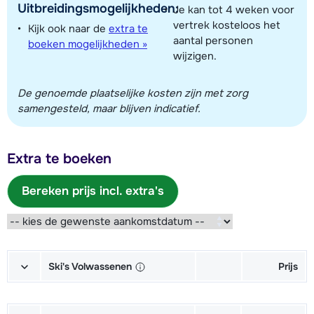
Uitbreidingsmogelijkheden:
Je kan tot 4 weken voor
vertrek kosteloos het
Kijk ook naar de
extra te
aantal personen
boeken mogelijkheden »
wijzigen.
De genoemde plaatselijke kosten zijn met zorg
samengesteld, maar blijven indicatief.
Extra te boeken
Bereken prijs incl. extra's
Ski's Volwassenen
Prijs
Goud Ski's + Schoenen + Stokken
€ 247,00