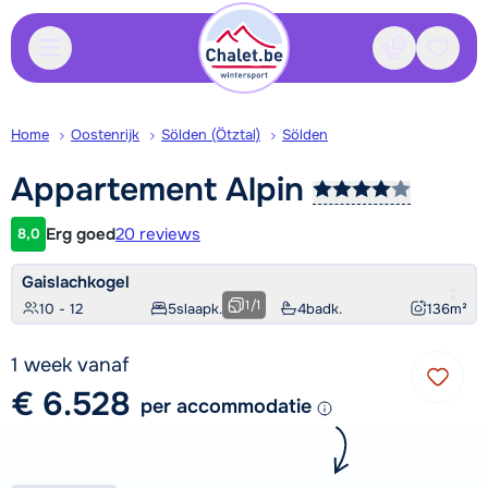
Contact
Bewaa
Home
Oostenrijk
Sölden (Ötztal)
Sölden
Appartement
Alpin
Erg goed
20 reviews
8,0
Klantwaardering
Gaislachkogel
1
/
1
10 - 12
5
slaapk.
4
badk.
136
m²
1 week vanaf
€ 6.528
per accommodatie