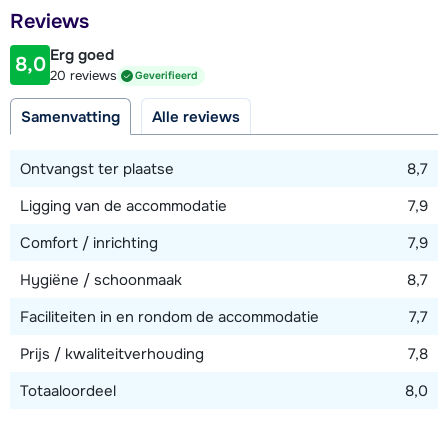
Afstand tot restaurant of bar
Reviews
100 meter
Erg goed
8,0
Afstand tot piste
20 reviews
Geverifieerd
500 meter
Samenvatting
Alle reviews
Afstand tot skilift
2000 meter (Giggijochbahn)
Ontvangst ter plaatse
8,7
Afstand tot skibushalte
Ligging van de accommodatie
7,9
50 meter
Comfort / inrichting
7,9
Hygiëne / schoonmaak
8,7
Bekijk kaart
Faciliteiten in en rondom de accommodatie
7,7
Prijs / kwaliteitverhouding
7,8
Totaaloordeel
8,0