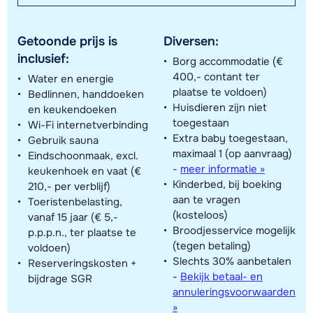
Getoonde prijs is
Diversen:
inclusief:
Borg accommodatie (€
400,- contant ter
Water en energie
plaatse te voldoen)
Bedlinnen, handdoeken
Huisdieren zijn niet
en keukendoeken
toegestaan
Wi-Fi internetverbinding
Extra baby toegestaan,
Gebruik sauna
maximaal 1 (op aanvraag)
Eindschoonmaak, excl.
-
meer informatie »
keukenhoek en vaat (€
Kinderbed, bij boeking
210,- per verblijf)
aan te vragen
Toeristenbelasting,
(kosteloos)
vanaf 15 jaar (€ 5,-
Broodjesservice mogelijk
p.p.p.n., ter plaatse te
(tegen betaling)
voldoen)
Slechts 30% aanbetalen
Reserveringskosten +
-
Bekijk betaal- en
bijdrage SGR
annuleringsvoorwaarden
»