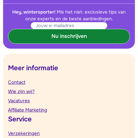
Hey, wintersporter!
Mis het niet: exclusieve tips van
onze experts en de beste aanbiedingen.
Nu inschrijven
Meer informatie
Contact
Wie zijn wij?
Vacatures
Affiliate Marketing
Service
Verzekeringen