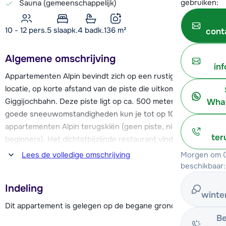
gebruiken:
Sauna (gemeenschappelijk)
10 - 12 pers.
5
slaapk.
4 badk.
136
m²
cont
Algemene omschrijving
in
Appartementen Alpin bevindt zich op een rustige en zonnige
locatie, op korte afstand van de piste die uitkomt bij de
Giggijochbahn. Deze piste ligt op ca. 500 meter afstand. Bij
What
goede sneeuwomstandigheden kun je tot op 100 meter van
appartementen Alpin terugskiën (geen piste, niet voor
ter
beginners). Het dichtstbijzijnde restaurant vind je al op ca.
100 meter afstand en een kleine supermarkt ligt op ca. 1 km
Morgen om 0
Lees de volledige omschrijving
afstand. Bij het appartementengebouw loopt een
beschikbaar:
wandelroute en een skibushalte ligt op slechts 50 meter
Indeling
afstand.
winte
Dit appartement is gelegen op de begane grond.
Het centrum van Sölden heeft veel voorzieningen,
Be