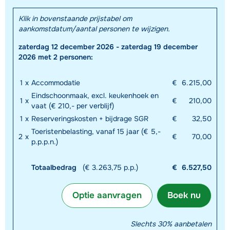
Klik in bovenstaande prijstabel om
aankomstdatum/aantal personen te wijzigen.
zaterdag 12 december 2026 - zaterdag 19 december
2026 met 2 personen:
1
x
Accommodatie
€
6.215,00
Eindschoonmaak, excl. keukenhoek en
1
x
€
210,00
vaat (€ 210,- per verblijf)
1
x
Reserveringskosten + bijdrage SGR
€
32,50
Toeristenbelasting, vanaf 15 jaar (€ 5,-
2
x
€
70,00
p.p.p.n.)
Totaalbedrag
(€ 3.263,75 p.p.)
€
6.527,50
Optie aanvragen
Boek nu
Slechts 30% aanbetalen