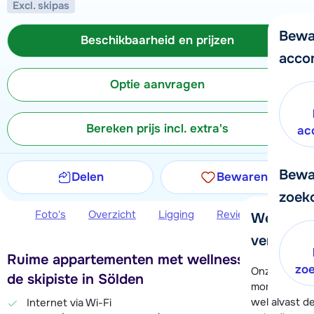
Excl. skipas
Bewa
Beschikbaarheid en prijzen
acco
Optie aanvragen
Bereken prijs incl. extra's
ac
Bewa
Delen
Bewaren
zoek
Foto's
Overzicht
Ligging
Reviews
Beschi
We helpe
verder!
Ruime appartementen met wellness vlak bij
zo
Onze klanten
de skipiste in Sölden
moment hela
wel alvast d
Internet via Wi-Fi