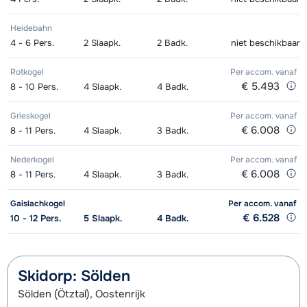
(8 dagen)
Junior Boots (8 dagen)
€ 38,00
Goud Snowboard (8 dagen)
€ 210,00
Heidebahn
4 - 6
Pers.
2
Slaapk.
2
Badk.
niet beschikbaar
Goud Ski's + Stokken (8 dagen)
€ 210,00
Goud Boots (8 dagen)
€ 99,00
Rotkogel
Per accom.
vanaf
Goud Schoenen (8 dagen)
€ 99,00
Zilver Snowboard + Boots (8 dagen)
€ 254,00
€ 5.493
8 - 10
Pers.
4
Slaapk.
4
Badk.
Zilver Ski's + Schoenen + Stokken
€ 254,00
Zilver Snowboard (8 dagen)
€ 190,00
Grieskogel
Per accom.
vanaf
(8 dagen)
€ 6.008
8 - 11
Pers.
4
Slaapk.
3
Badk.
Zilver Boots (8 dagen)
€ 88,00
Zilver Ski's + Stokken (8 dagen)
€ 190,00
Nederkogel
Per accom.
vanaf
€ 6.008
8 - 11
Pers.
4
Slaapk.
3
Badk.
Zilver Schoenen (8 dagen)
€ 88,00
Gaislachkogel
Per accom.
vanaf
Bronze Ski's + Schoenen + Stokken
€ 204,00
€ 6.528
10 - 12
Pers.
5
Slaapk.
4
Badk.
(8 dagen)
Bronze Ski's + Stokken (8 dagen)
€ 153,00
Skidorp: Sölden
Bronze Schoenen (8 dagen)
€ 71,00
Sölden (Ötztal), Oostenrijk