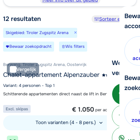
Meer info over dit gebied
Bewa
12
resultaten
Sorteer en filter
acco
×
Skigebied: Tiroler Zugspitz Arena
Bewaar zoekopdracht
Wis filters
ac
We helpe
Berwang, Tiroler Zugspitz Arena, Oostenrijk
Vergelijk
verder!
Chalet-appartement Alpenzauber
Bewa
Variant: 4 personen - Top 1
zoek
Be
Schitterende appartementen direct naast de lift in Berwang
1 week vanaf
€ 1.050
Excl. skipas
per accommodatie
ter
zo
Toon varianten (4 - 8 pers.)
Bekijk accommodatie