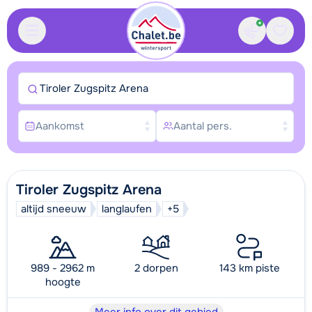
Contact
Bewaa
Tiroler Zugspitz Arena
Aankomst
Aantal pers.
Tiroler Zugspitz Arena
altijd sneeuw
langlaufen
+5
989 - 2962 m
2 dorpen
143 km piste
hoogte