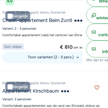
What
8,0
Ehrwald, Tiroler Zugspitz Arena, Oostenrijk
Vergelijk
winte
Chalet-appartement Beim Zuntl
Variant: 2 - 3 personen
cont
Comfortabel appartement nabij het centrum van Ehrwald
1 week vanaf
€ 810
Excl. skipas
per accommodatie
in
Toon varianten (2 - 5 pers.)
We zijn er v
Bekijk accommodatie
Ehrwald, Tiroler Zugspitz Arena, Oostenrijk
Vergelijk
Appartement Kirschbaum
Variant: 3 personen
Comfortabele appartementen aan de rand van Ehrwald, skibus op