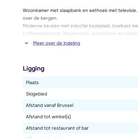
Het gezellige centrum van Kaprun bevindt zich op nog
verschillende winkels en restaurants. Daarnaast zijn e
Woonkamer met slaapbank en eethoek met televisie. 
Kaprun is ook een rodelbaan en een wellnesscentru
over de bergen.
Moderne keuken met inductie kookplaat, koelkast me
De FP Appartementen beschikken over een skibergi
koffiezetapparaat (Nespresso), waterkoker en vaatw
parkeergarage, een lift en gratis Wi-Fi.
Meer over de indeling
Slaapkamer met 2-persoonsbed, vanuit de slaapkame
badkamer met douche en toilet. Apart toilet.
Ligging
Plaats
Skigebied
Afstand vanaf Brussel
Afstand tot winkel(s)
Afstand tot restaurant of bar