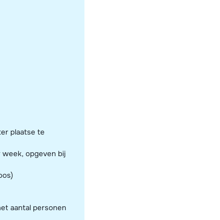
er plaatse te
r week, opgeven bij
oos)
het aantal personen