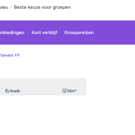
vies
Beste keuze voor groepen
nbiedingen
Kort verblijf
Groepsreizen
rtement FP
1
badk.
36
m²
Be