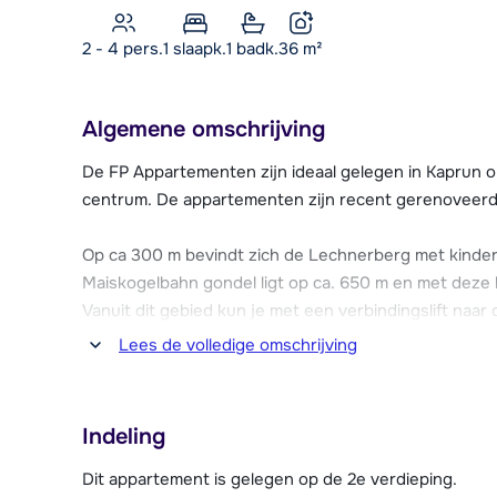
2 - 4 pers.
1
slaapk.
1 badk.
36
m²
Algemene omschrijving
De FP Appartementen zijn ideaal gelegen in Kaprun op
centrum. De appartementen zijn recent gerenoveerd e
Op ca 300 m bevindt zich de Lechnerberg met kinderl
Maiskogelbahn gondel ligt op ca. 650 m en met deze li
Vanuit dit gebied kun je met een verbindingslift naar
hoogte! Ook kun je nog het skigebied van Zell am S
Lees de volledige omschrijving
Schmittenhöhe op komt, ligt op 6,5 km afstand. Hier 
skigebied van Saalbach/Hinterglemm/Leogang/Fieberbr
genoemde gebieden geldig. Je kunt gebruik maken van
Indeling
zich op ca. 180 m.
Dit appartement is gelegen op de 2e verdieping.