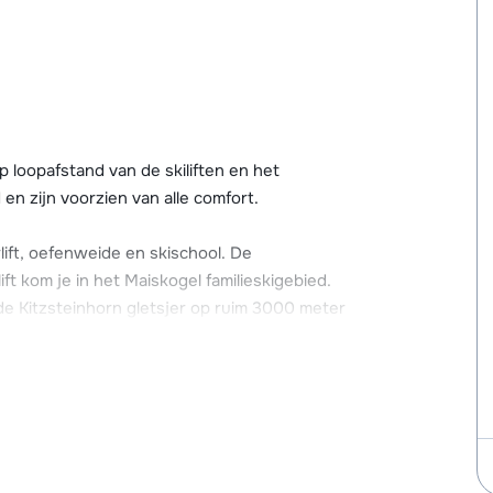
 loopafstand van de skiliften en het
n zijn voorzien van alle comfort.
ift, oefenweide en skischool. De
ft kom je in het Maiskogel familieskigebied.
 de Kitzsteinhorn gletsjer op ruim 3000 meter
ee verkennen, de Areitxpress waarmee je de
vandaan kun je zelfs ook nog naar het
unn. Je pas is namelijk voor alle
 een gratis skibus, de skibushalte bevindt