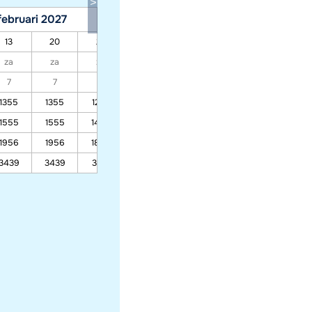
februari 2027
maart 2027
13
20
27
06
13
20
27
za
za
za
za
za
za
za
7
7
7
7
7
7
7
1355
1355
1278
978
1555
1555
1453
1067
1956
1956
1803
1247
3439
3439
3132
2064