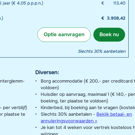
 jaar (€ 4,05 p.p.p.n.)
€
113,40
.)
€
3.908,42
Optie aanvragen
Boek nu
Slechts 30% aanbetalen
Diversen:
interglemm-
Borg accommodatie (€ 200,- per creditcard t
voldoen)
Huisdier op aanvraag, maximaal 1 (€ 140,- pe
boeking, ter plaatse te voldoen)
per verblijf)
Kinderbed, bij boeking aan te vragen (kostel
er plaatse te
Slechts 30% aanbetalen -
Bekijk betaal- en
annuleringsvoorwaarden »
Je kan tot 4 weken voor vertrek kosteloos 
wijzigen.