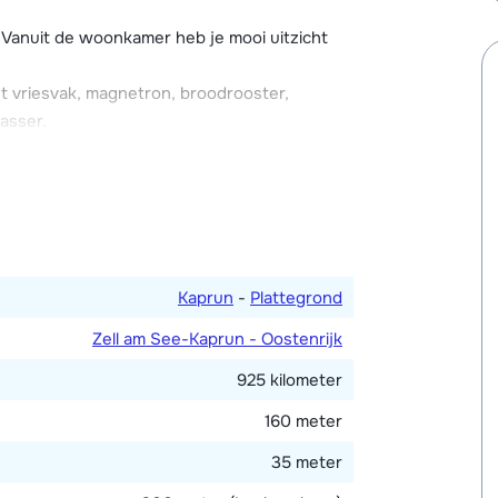
 geen 5 minuten lopen, hier vind je
r een paar gezellige après-ski bars. In
Vanuit de woonkamer heb je mooi uitzicht
m.
t vriesvak, magnetron, broodrooster,
ng met skischoendrogers, een
asser.
r heb je toegang tot het balkon. Moderne
Kaprun
-
Plattegrond
Zell am See-Kaprun - Oostenrijk
925 kilometer
160 meter
35 meter