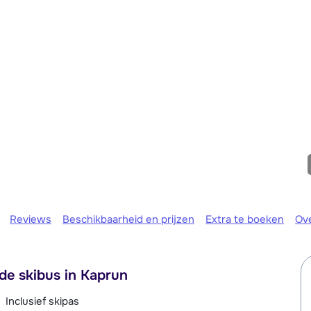
We zijn er
Reviews
Beschikbaarheid en prijzen
Extra te boeken
Ov
e skibus in Kaprun
Inclusief skipas