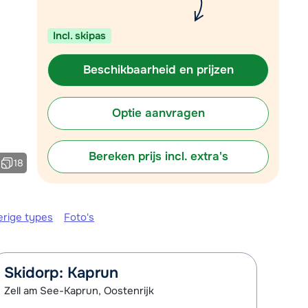
Vul het contactformulier in
Incl. skipas
Mail naar info@chalet.be
 vandaag tot 17:30 uur.
Beschikbaarheid en prijzen
Optie aanvragen
Bereken prijs incl. extra's
18
erige types
Foto's
Skidorp: Kaprun
Zell am See-Kaprun, Oostenrijk