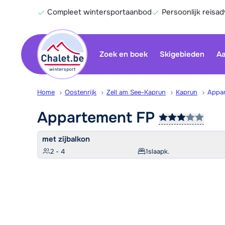
Compleet wintersportaanbod
Persoonlijk reisad
Zoek en boek
Skigebieden
Aa
Home
Oostenrijk
Zell am See-Kaprun
Kaprun
Appa
Appartement
FP
met zijbalkon
2 - 4
1
slaapk.