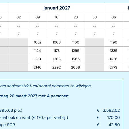
januari 2027
6
02
09
16
23
30
06
a
za
za
za
za
za
za
7
7
7
7
7
7
7
1032
1068
1160
1190
1124
1173
1295
1335
1310
1383
1566
1626
2146
2292
2658
2779
el om aankomstdatum/aantal personen te wijzigen.
erdag 20 maart 2027 met 4 personen:
895,63 p.p.)
€
3.582,52
enhoek en vaat (€ 170,- per verblijf)
€
170,00
rage SGR
€
42,50