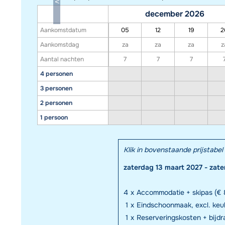
december 2026
Aankomstdatum
05
12
19
2
Aankomstdag
za
za
za
z
Aantal nachten
7
7
7
4 personen
3 personen
2 personen
1 persoon
Klik in bovenstaande prijstab
zaterdag 13 maart 2027 - zat
4
x
Accommodatie + skipas (€ 
1
x
Eindschoonmaak, excl. keuk
1
x
Reserveringskosten + bijd