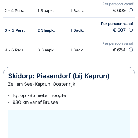
Goud Snowboard (8 dagen)
€ 180,00
Per persoon
vanaf
€ 609
2 - 4
Pers.
1
Slaapk.
1
Badk.
Zilver Ski's + Stokken (8 dagen)
€ 162,00
Goud Boots (8 dagen)
€ 85,00
Per persoon
vanaf
Zilver Schoenen (8 dagen)
€ 77,00
Zilver Snowboard + Boots (8 dagen)
€ 215,00
€ 607
3 - 5
Pers.
2
Slaapk.
1
Badk.
Zilver Snowboard (8 dagen)
€ 162,00
Per persoon
vanaf
€ 654
4 - 6
Pers.
3
Slaapk.
1
Badk.
Zilver Boots (8 dagen)
€ 77,00
Skidorp: Piesendorf (bij Kaprun)
Zell am See-Kaprun, Oostenrijk
ligt op
785 meter
hoogte
930 km
vanaf Brussel