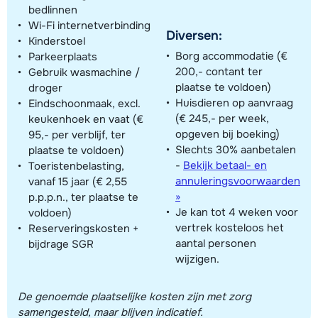
bedlinnen
Wi-Fi internetverbinding
Diversen:
Kinderstoel
Borg accommodatie (€
Parkeerplaats
200,- contant ter
Gebruik wasmachine /
plaatse te voldoen)
droger
Huisdieren op aanvraag
Eindschoonmaak, excl.
(€ 245,- per week,
keukenhoek en vaat (€
opgeven bij boeking)
95,- per verblijf, ter
Slechts 30% aanbetalen
plaatse te voldoen)
-
Bekijk betaal- en
Toeristenbelasting,
annuleringsvoorwaarden
vanaf 15 jaar (€ 2,55
»
p.p.p.n., ter plaatse te
Je kan tot 4 weken voor
voldoen)
vertrek kosteloos het
Reserveringskosten +
aantal personen
bijdrage SGR
wijzigen.
De genoemde plaatselijke kosten zijn met zorg
samengesteld, maar blijven indicatief.