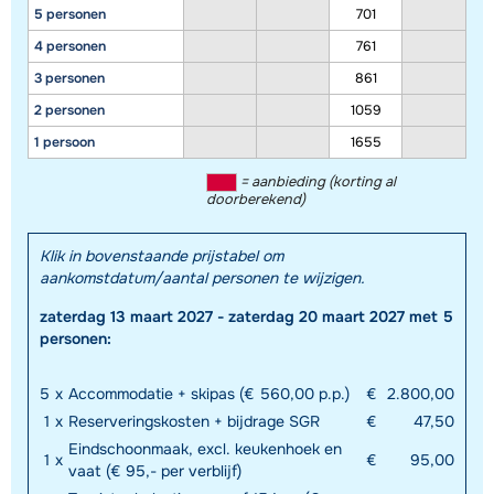
5 personen
701
4 personen
761
3 personen
861
2 personen
1059
1 persoon
1655
= aanbieding (korting al
doorberekend)
Toon alle accommodaties in dit gebied
Klik in bovenstaande prijstabel om
aankomstdatum/aantal personen te wijzigen.
Deze kaart geeft een indicatie van de ligging van onze accommodaties. De
exacte locatie kan enigszins afwijken.
zaterdag 13 maart 2027 - zaterdag 20 maart 2027 met 5
personen:
5
x
Accommodatie + skipas (€ 560,00 p.p.)
€
2.800,00
1
x
Reserveringskosten + bijdrage SGR
€
47,50
Eindschoonmaak, excl. keukenhoek en
1
x
€
95,00
vaat (€ 95,- per verblijf)