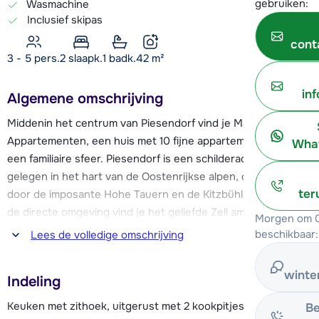
gebruiken:
Wasmachine
Inclusief skipas
cont
3 - 5 pers.
2
slaapk.
1 badk.
42
m²
in
Algemene omschrijving
Middenin het centrum van Piesendorf vind je Mariandl's
Appartementen, een huis met 10 fijne appartementen en
What
een familiaire sfeer. Piesendorf is een schilderachtig dorpje
gelegen in het hart van de Oostenrijkse alpen, omgeven
ter
door de imposante Hohe Tauern en de Kitzbühler Alpen. In
de directe omgeving vind je het geliefde Zell am See -
Morgen om 0
Kaprun en Saalbach-Hinterglemm ligt om de hoek.
beschikbaar:
Lees de volledige omschrijving
Vanuit het huis heb je snel diverse eetgelegenheden bereikt
winte
Indeling
en ook de supermarkt ligt op korte afstand. Je kunt de
skibus of de trein op 200m afstand nemen om naar Zell am
Keuken met zithoek, uitgerust met 2 kookpitjes, waterkoker,
Be