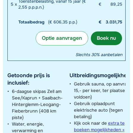
Toeristenbelasting, vanaf 15 jaar (€
5
x
€
89,25
2,55 p.p.p.n.)
Totaalbedrag
(€ 606,35 p.p.)
€
3.031,75
Optie aanvragen
Boek nu
Slechts 30% aanbetalen
Getoonde prijs is
Uitbreidingsmogelijkhede
inclusief:
Gebruik sauna, op aanvraag
15,- per keer, ter plaatse te
6-daagse skipas Zell am
voldoen)
See/Kaprun + Saalbach-
Gebruik oplaadpunt
Hinterglemm-Leogang-
elektrische auto (tegen
Fieberbrunn (408 km
betaling)
piste)
Kijk ook naar de
extra te
Water, energie,
boeken mogelijkheden »
verwarming en