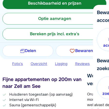
Beschikbaarheid en prijzen
Bewa
Optie aanvragen
acco
Bereken prijs incl. extra's
ac
Delen
Bewaren
Bewa
Foto's
Overzicht
Ligging
Reviews
Beschi
zoek
We helpe
Fijne appartementen op 200m van de skibus
verder!
naar Zell am See
zo
Onze klanten
Huisdieren toegestaan (op aanvraag)
moment hela
Internet via Wi-Fi
wel alvast d
Sauna (gemeenschappelijk)