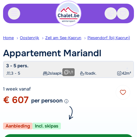
Contact
Bewaa
Home
Oostenrijk
Zell am See-Kaprun
Piesendorf (bij Kaprun)
Appartement
Mariandl
3 - 5 pers.
1
/
1
3 - 5
2
slaapk.
1
badk.
42
m²
1 week vanaf
€ 607
per persoon
Aanbieding
Incl. skipas