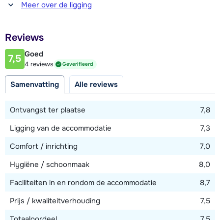
Afstand tot winkel(s)
terras of balkon. Er is een skiberging en parkeergelegenheid
Meer over de ligging
1500 meter
aanwezig. Sommige appartementen beschikken eveneens
over de luxe van een privé-sauna, waarin je na een lange
Afstand tot restaurant of bar
Reviews
1500 meter
dag in de sneeuw lekker kunt ontspannen!
Goed
7,5
Afstand tot piste
4 reviews
Geverifieerd
1000 meter
Samenvatting
Alle reviews
Afstand tot skilift
1000 meter (AreitXpress)
Ontvangst ter plaatse
7,8
Afstand tot skibushalte
Ligging van de accommodatie
7,3
50 meter
Comfort / inrichting
7,0
Hygiëne / schoonmaak
8,0
Bekijk kaart
Faciliteiten in en rondom de accommodatie
8,7
Prijs / kwaliteitverhouding
7,5
Totaaloordeel
7,5