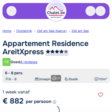
Contact
Bewaa
Home
Oostenrijk
Zell am See-Kaprun
Zell am See
Appartement Residence
AreitXpress
Goed
4 reviews
7,5
Klantwaardering
6 - 8 pers.
1
/
1
6 - 8
3
slaapk.
3
badk.
110
m²
1 week vanaf
€ 882
per persoon