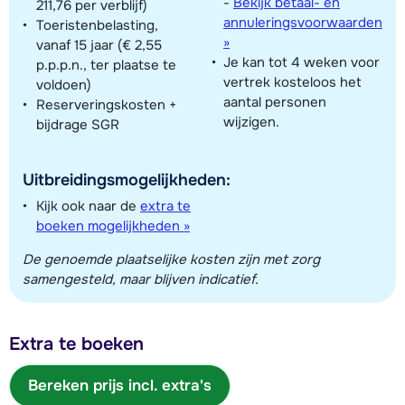
-
Bekijk betaal- en
211,76 per verblijf)
annuleringsvoorwaarden
Toeristenbelasting,
»
vanaf 15 jaar (€ 2,55
Je kan tot 4 weken voor
p.p.p.n., ter plaatse te
vertrek kosteloos het
voldoen)
aantal personen
Reserveringskosten +
wijzigen.
bijdrage SGR
Uitbreidingsmogelijkheden:
Kijk ook naar de
extra te
boeken mogelijkheden »
De genoemde plaatselijke kosten zijn met zorg
samengesteld, maar blijven indicatief.
Extra te boeken
Bereken prijs incl. extra's