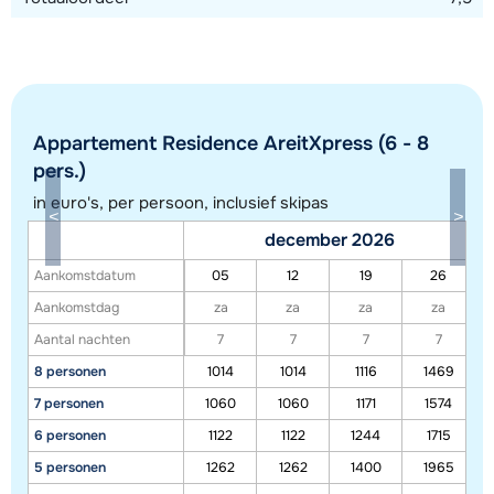
Appartement Residence AreitXpress (6 - 8
pers.)
in euro's, per persoon, inclusief skipas
december 2026
Aankomstdatum
05
12
19
26
Toon alle accommodaties in dit gebied
Aankomstdag
za
za
za
za
Deze kaart geeft een indicatie van de ligging van onze accommodaties. De
Aantal nachten
7
7
7
7
exacte locatie kan enigszins afwijken.
8 personen
1014
1014
1116
1469
7 personen
1060
1060
1171
1574
6 personen
1122
1122
1244
1715
5 personen
1262
1262
1400
1965