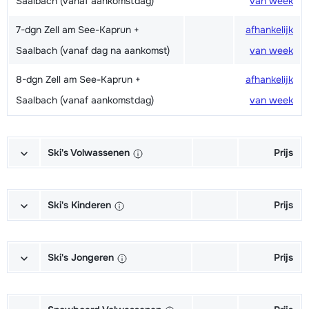
Saalbach (vanaf aankomstdag)
van week
7-dgn Zell am See-Kaprun +
afhankelijk
Saalbach (vanaf dag na aankomst)
van week
8-dgn Zell am See-Kaprun +
afhankelijk
Saalbach (vanaf aankomstdag)
van week
Ski's Volwassenen
Prijs
Huur Premium Ski's + Schoenen +
€ 236,00
Stokken
Ski's Kinderen
Prijs
Huur Premium Ski's + Stokken
€ 182,00
Huur Kinderen Ski's + Schoenen +
€ 99,00
Stokken (t/m 15 jaar)
Ski's Jongeren
Prijs
Huur Economy Ski's + Schoenen +
€ 195,00
Stokken
Huur Kinderen Ski's + Stokken (t/m
€ 78,00
Huur Jongeren Economy Ski's +
€ 153,00
15 jaar)