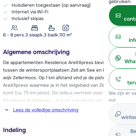
gebruiken:
Huisdieren toegestaan (op aanvraag)
Internet via Wi-Fi
Inclusief skipas
cont
6 - 8 pers.
3
slaapk.
3 badk.
110
m²
in
Algemene omschrijving
What
De appartementen Residence AreitXpress bevinden zich
tussen de wintersportplaatsen Zell am See en Kaprun, in de
wijk Zellermoos. Op 1 km afstand vind je de piste en de skilift
ter
AreitXpress waarmee je in het skigebied van Zell am See in
komt (ca. 75 km piste). De skibus vertrekt voor de deur van
We zijn er 
uur.
Residence AreitXpress. Je kunt ook kiezen om het
Pinzgauer treintje te nemen die voor de deur stopt en bijna
Lees de volledige omschrijving
ieder uur naar de AreitXpress rijdt. De Maiskogelbahn (ca. 20
winte
km piste) in Kaprun is gelegen op ca. 5 km afstand en de
Indeling
Kitzsteinhorngletsjer (ca. 40 km piste) ligt op 11,5 km afstand.
Be