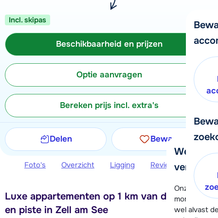
Incl. skipas
Bewa
acco
Beschikbaarheid en prijzen
Optie aanvragen
ac
Bereken prijs incl. extra's
Bewa
zoek
Delen
Bewaren
We helpe
Foto's
Overzicht
Ligging
Reviews
Beschi
verder!
zo
Onze klanten
Luxe appartementen op 1 km van de skilift
moment hela
en piste in Zell am See
wel alvast d