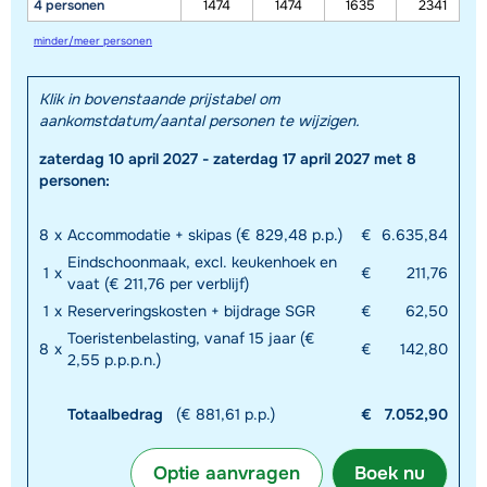
4 personen
1474
1474
1635
2341
minder/meer personen
Klik in bovenstaande prijstabel om
aankomstdatum/aantal personen te wijzigen.
zaterdag 10 april 2027 - zaterdag 17 april 2027 met 8
personen:
8
x
Accommodatie + skipas (€ 829,48 p.p.)
€
6.635,84
Eindschoonmaak, excl. keukenhoek en
1
x
€
211,76
vaat (€ 211,76 per verblijf)
1
x
Reserveringskosten + bijdrage SGR
€
62,50
Toeristenbelasting, vanaf 15 jaar (€
8
x
€
142,80
2,55 p.p.p.n.)
Totaalbedrag
(€ 881,61 p.p.)
€
7.052,90
Optie aanvragen
Boek nu