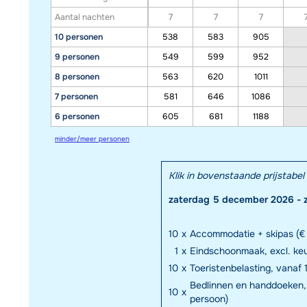
Aantal nachten
7
7
7
10 personen
538
583
905
9 personen
549
599
952
8 personen
563
620
1011
7 personen
581
646
1086
6 personen
605
681
1188
minder/meer personen
Klik in bovenstaande prijstab
zaterdag 5 december 2026 - 
10
x
Accommodatie + skipas (€ 
1
x
Eindschoonmaak, excl. keuk
10
x
Toeristenbelasting, vanaf 1
Bedlinnen en handdoeken, 
10
x
persoon)