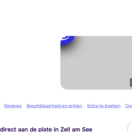
We zijn e
Reviews
Beschikbaarheid en prijzen
Extra te boeken
Ov
rect aan de piste in Zell am See