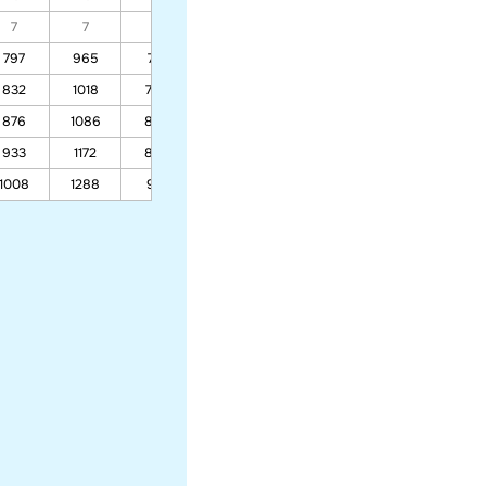
7
7
7
7
7
7
7
797
965
741
717
601
555
561
832
1018
769
743
619
568
574
876
1086
806
776
642
585
592
933
1172
852
818
671
606
614
1008
1288
914
875
710
634
644