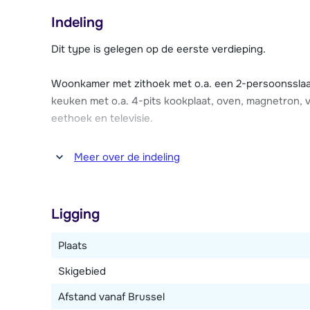
50 meter. Het sfeervolle centrum van Zell am See met
Indeling
restaurants en bars ligt in het dal op 1,7 km (ca. 5 mi
per ski bereikbaar).
Dit type is gelegen op de eerste verdieping.
Wildbachhof bestaat uit twee gebouwen die aan elkaa
Woonkamer met zithoek met o.a. een 2-persoonsslaapb
modern en comfortabel ingericht en beschikken o.a. o
keuken met o.a. 4-pits kookplaat, oven, magnetron, 
heerlijk ontspannen in de gezamenlijke wellnessruim
eethoek en televisie.
- 20.00 uur) met een Finse sauna, bio sauna, stoomca
Wildbachhof zijn gratis parkeerplaatsen (naar beschi
Twee slaapkamers met ieder een 2-persoonsbed. Eé
Meer over de indeling
skischoendroger. Broodjesservice is mogelijk.
stapelbed. Twee badkamers met ieder een douche en 
Ligging
Plaats
Skigebied
Afstand vanaf Brussel