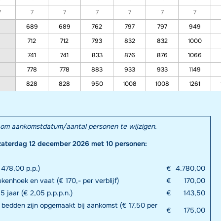
7
7
7
7
7
7
7
689
689
762
797
797
949
712
712
793
832
832
1000
741
741
833
876
876
1066
778
778
883
933
933
1149
828
828
950
1008
1008
1261
el om aankomstdatum/aantal personen te wijzigen.
zaterdag 12 december 2026 met 10 personen:
478,00 p.p.)
€
4.780,00
enhoek en vaat (€ 170,- per verblijf)
€
170,00
5 jaar (€ 2,05 p.p.p.n.)
€
143,50
bedden zijn opgemaakt bij aankomst (€ 17,50 per
€
175,00