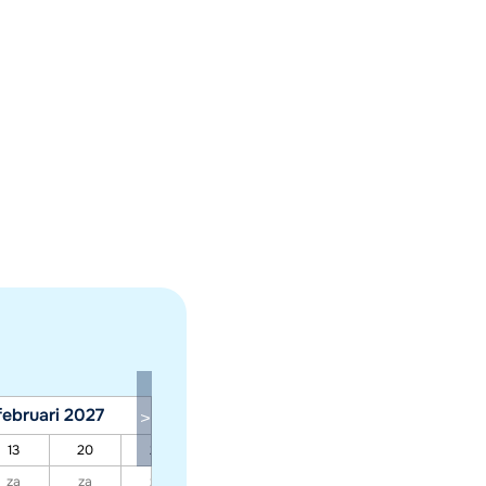
februari 2027
maart 2027
13
20
27
06
13
20
27
za
za
za
za
za
za
za