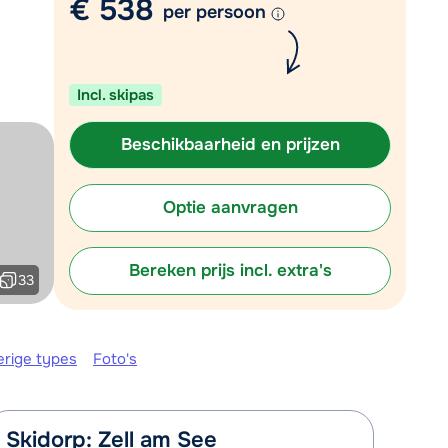
€ 538
per persoon
Plan een terugbelverzoek
r vandaag om 09:00 uur.
Incl. skipas
Chat met wintersportspecialist
Bel ons via 03 3037838
Beschikbaarheid en prijzen
Optie aanvragen
Bereken prijs incl. extra's
33
erige types
Foto's
Skidorp: Zell am See