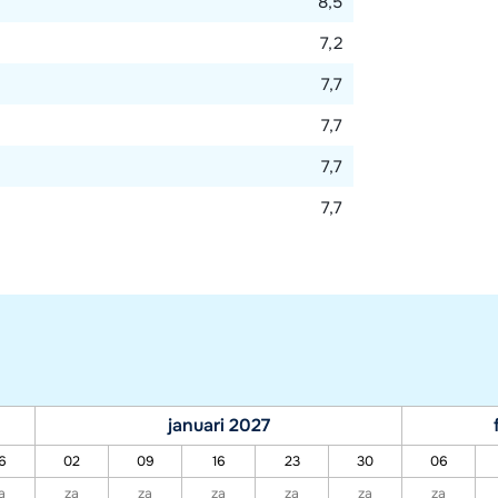
8,5
7,2
7,7
7,7
7,7
7,7
januari 2027
6
02
09
16
23
30
06
a
za
za
za
za
za
za