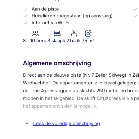
Aan de piste
Huisdieren toegestaan (op aanvraag)
Internet via Wi-Fi
8 - 10 pers.
3
slaapk.
2 badk.
75
m²
Algemene omschrijving
Direct aan de blauwe piste (Nr. 7 Zeller Skiweg) in 
Wildbachhof. De appartementen zijn ideaal gelegen;
de TrassXpress liggen op slechts 250 meter en bren
midden in het skigebied. De skilift CityXpress is via p
het appartement skiën is mogelijk.
Ook de Sonnenalmbahn en de sleepliften Fallegg- en Sc
Lees de volledige omschrijving
de appartementen (300 meter). Bij de dalstations 
bevindt zich de skischool en ook bijgeboekt huurmateri