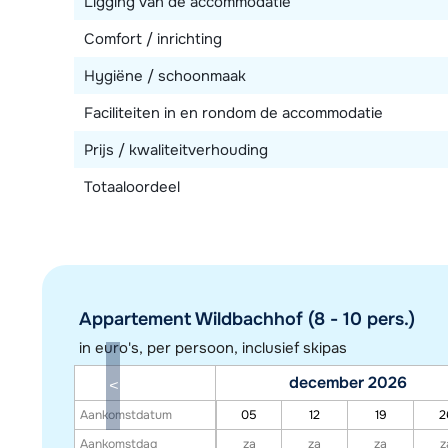
Ligging van de accommodatie
Comfort / inrichting
Hygiëne / schoonmaak
Faciliteiten in en rondom de accommodatie
Prijs / kwaliteitverhouding
Totaaloordeel
Appartement Wildbachhof (8 - 10 pers.)
in euro's, per persoon, inclusief skipas
december 2026
Aankomstdatum
05
12
19
2
Aankomstdag
za
za
za
z