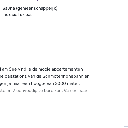
Sauna (gemeenschappelijk)
Inclusief skipas
Zell am See vind je de mooie appartementen
 de dalstations van de Schmittenhöhebahn en
gen je naar een hoogte van 2000 meter,
iste nr. 7 eenvoudig te bereiken. Van en naar
hmidolinlift met kinderclub liggen dichtbij
van de Schmittenhöhebahn en de TrassXpress
aal haal je hier op! Er is een skibushalte op