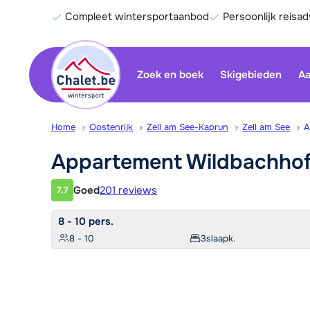
Compleet wintersportaanbod
Persoonlijk reisad
Zoek en boek
Skigebieden
Aa
Home
Oostenrijk
Zell am See-Kaprun
Zell am See
A
Appartement
Wildbachho
Goed
201 reviews
7,7
Klantwaardering
8 - 10 pers.
8 - 10
3
slaapk.