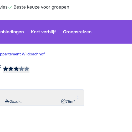
vies
Beste keuze voor groepen
nbiedingen
Kort verblijf
Groepsreizen
ppartement Wildbachhof
f
Onze klan
gesloten.
gebruiken
Be
2
badk.
75
m²