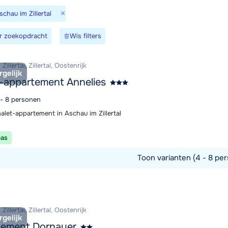
×
schau im Zillertal
Morgen om
r zoekopdracht
Wis filters
illertal, Zillertal, Oostenrijk
rgelijk
-appartement Annelies
 - 8 personen
alet-appartement in Aschau im Zillertal
pas
Toon varianten (4 - 8 per
commodatie
illertal, Zillertal, Oostenrijk
rgelijk
tement Dornauer