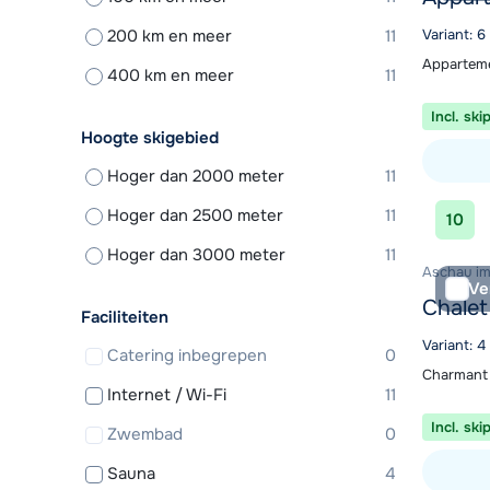
200 km en meer
11
Variant: 
Apparteme
400 km en meer
11
Incl. ski
Hoogte skigebied
Hoger dan 2000 meter
11
Bekijk ac
Hoger dan 2500 meter
11
10
Hoger dan 3000 meter
11
Aschau im Z
Ve
Chalet
Faciliteiten
Variant: 4
Catering inbegrepen
0
Charmant 
Internet / Wi-Fi
11
Incl. ski
Zwembad
0
Sauna
4