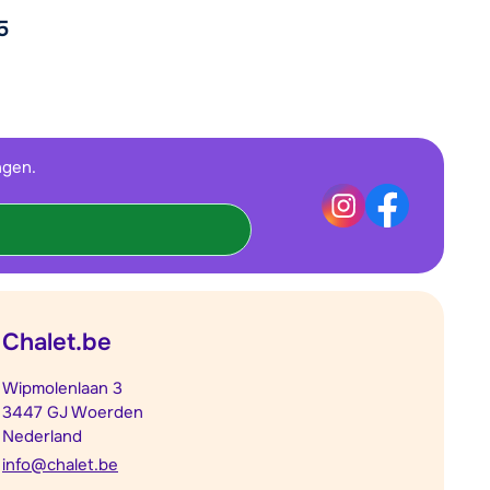
5
ngen.
Chalet.be
Wipmolenlaan 3
3447 GJ Woerden
Nederland
info@chalet.be