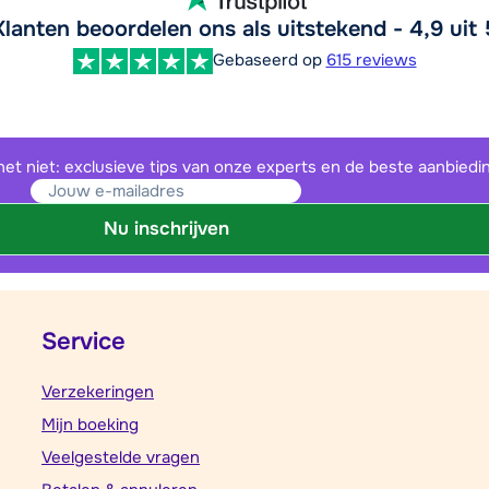
Klanten beoordelen ons als uitstekend - 4,9 uit 
Gebaseerd op
615 reviews
het niet: exclusieve tips van onze experts en de beste aanbiedi
Nu inschrijven
Service
Verzekeringen
Mijn boeking
Veelgestelde vragen