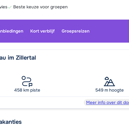
vies
Beste keuze voor groepen
nbiedingen
Kort verblijf
Groepsreizen
u im Zillertal
Onze klan
gesloten.
gebruiken
458 km piste
549 m hoogte
Be
Meer info over dit do
akanties