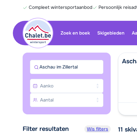
Compleet wintersportaanbod
Persoonlijk reisad
Zoek en boek
Skigebieden
Aa
Ascha
Aschau im Zillertal
Filter resultaten
11
skiv
Wis filters