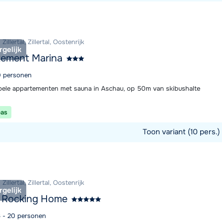
commodatie
illertal, Zillertal, Oostenrijk
rgelijk
tement Marina
10 personen
ele appartementen met sauna in Aschau, op 50m van skibushalte
pas
Toon variant (10 pers.)
commodatie
illertal, Zillertal, Oostenrijk
rgelijk
t Rocking Home
6 - 20 personen