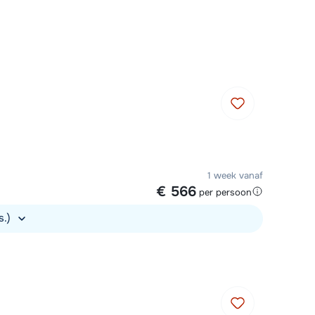
Plan een terugbelverzoek
 10:00 uur weer beschikbaar:
Chat met wintersportspecialist
Bel ons via 03 3037838
1 week vanaf
€ 566
per persoon
s.)