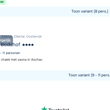
pas
Toon variant (8 pers.)
commodatie
illertal, Zillertal, Oostenrijk
rgelijk
 Bodahof
 - 11 personen
d chalet met sauna in Aschau
Toon variant (9 - 11 pers
commodatie