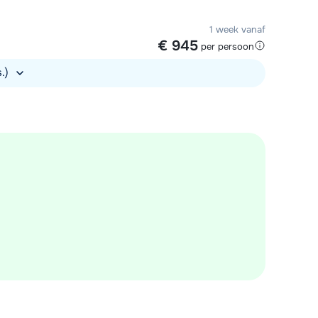
1 week vanaf
€ 945
per persoon
s.)