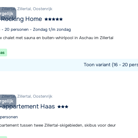
illertal, Zillertal, Oostenrijk
rgelijk
t Rocking Home
16 - 20 personen - Zondag t/m zondag
 chalet met sauna en buiten-whirlpool in Aschau im Zillertal
pas
Toon variant (16 - 20 per
commodatie
illertal, Zillertal, Oostenrijk
rgelijk
t-appartement Haas
8 personen
partement tussen twee Zillertal-skigebieden, skibus voor deur