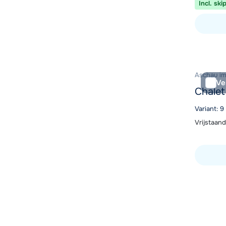
Incl. ski
Bekijk ac
Aschau im Z
Ve
Chalet
Variant: 9
Vrijstaan
Bekijk ac