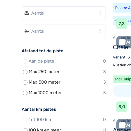
Plaats: A
Bewaa
7,3
Aschau im Z
Ve
Chalet
Afstand tot de piste
Variant: 6
Aan de piste
0
Rustiek ch
Max 250 meter
3
Incl. ski
Max 500 meter
3
Max 1000 meter
3
Bekijk ac
8,0
Aantal km pistes
Tot 100 km
0
Aschau im Z
Ve
Appar
100 km en meer
11