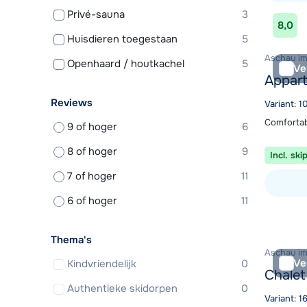
Privé-sauna
3
Bekijk ac
8,0
Huisdieren toegestaan
5
Aschau im Z
Openhaard / houtkachel
5
Ve
Appar
Reviews
Variant: 
Comfortab
9 of hoger
6
8 of hoger
9
Incl. ski
7 of hoger
11
6 of hoger
11
Bekijk ac
Thema's
Aschau im Z
Ve
Kindvriendelijk
0
Chale
Authentieke skidorpen
0
Variant: 1