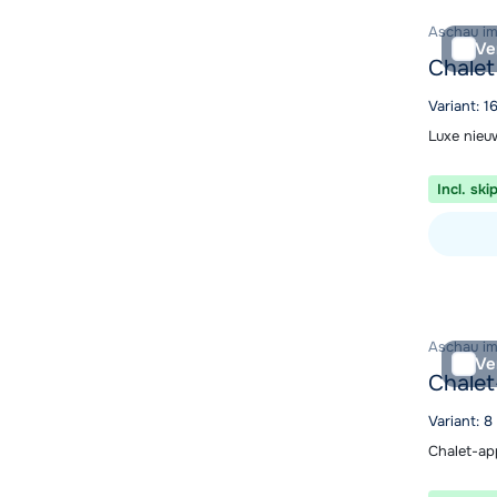
Aschau im Z
Ve
Chale
Variant: 
Luxe nieuw
Incl. ski
Bekijk ac
Aschau im Z
Ve
Chale
Variant: 
Chalet-ap