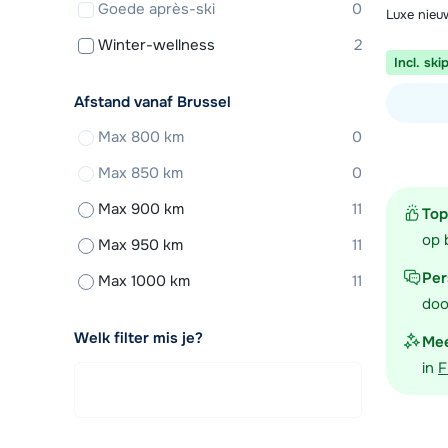
Goede après-ski
0
Luxe nieuw
Winter-wellness
2
Incl. ski
Afstand vanaf Brussel
Max 800 km
0
Bekijk ac
Max 850 km
0
Max 900 km
11
Top
op 
Max 950 km
11
Per
Max 1000 km
11
doo
Welk filter mis je?
Mee
in
F