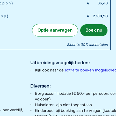
.p.p.n.)
€
36,40
p.p.)
€
2.188,90
Optie aanvragen
Boek nu
Slechts 30% aanbetalen
Uitbreidingsmogelijkheden:
Kijk ook naar de
extra te boeken mogelijkhe
Diversen:
Borg accommodatie (€ 50,- per persoon, contant ter plaatse te
voldoen)
Huisdieren zijn niet toegestaan
per verblijf,
Kinderbed, bij boeking aan te vragen (kostel