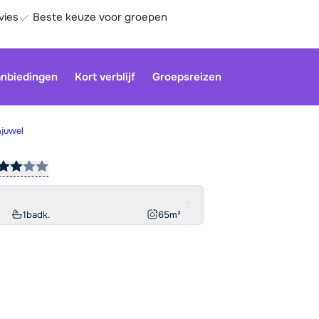
vies
Beste keuze voor groepen
nbiedingen
Kort verblijf
Groepsreizen
juwel
Onze klan
gesloten.
gebruiken
1
badk.
65
m²
Be