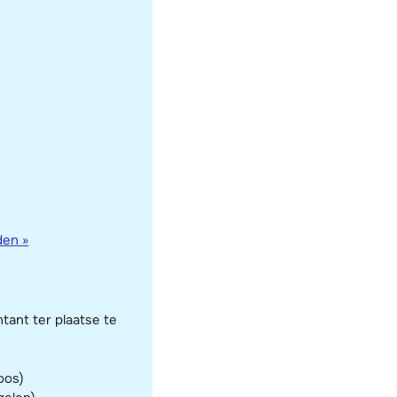
den »
oos)