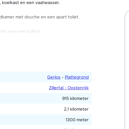
 huren voor je skispullen, zodat je ze niet
, koelkast en een vaatwasser.
 gezellige centrum van Gerlos ligt op ca. 2
 gezellige restaurants, winkels en de
kamer met douche en een apart toilet.
at.
hikt over een balkon.
keergelegenheid bij het hotel. Je kunt
 cabine, heerlijk na een dag op de piste om
en.
Gerlos
-
Plattegrond
Zillertal - Oostenrijk
915 kilometer
2,1 kilometer
1300 meter