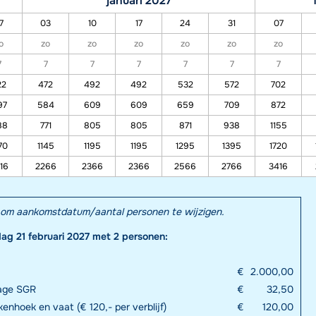
januari 2027
7
03
10
17
24
31
07
o
zo
zo
zo
zo
zo
zo
7
7
7
7
7
7
7
22
472
492
492
532
572
702
97
584
609
609
659
709
872
88
771
805
805
871
938
1155
70
1145
1195
1195
1295
1395
1720
16
2266
2366
2366
2566
2766
3416
el om aankomstdatum/aantal personen te wijzigen.
dag 21 februari 2027 met 2 personen:
€
2.000,00
rage SGR
€
32,50
enhoek en vaat (€ 120,- per verblijf)
€
120,00