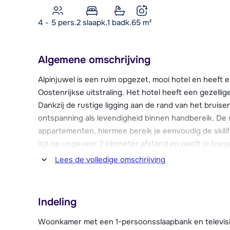
4 - 5 pers.
2
slaapk.
1 badk.
65
m²
Algemene omschrijving
Alpinjuwel is een ruim opgezet, mooi hotel en heef
Oostenrijkse uitstraling. Het hotel heeft een gezelli
Dankzij de rustige ligging aan de rand van het bruise
ontspanning als levendigheid binnen handbereik. De 
appartementen, hiermee bereik je eenvoudig de skili
ligt op ongeveer 2 kilometer afstand en geeft je toega
Arena. Deze lift brengt je direct een flink stuk het g
Lees de volledige omschrijving
skiën richting Zell am Ziller of Königsleiten. Uiteraa
pistes rondom Gerlos zelf. Ook goed om te weten is d
busstop is naar Hainzenberg, daar ligt een lange rode
Indeling
rodelvoucher halen.
Woonkamer met een 1-persoonsslaapbank en televisie