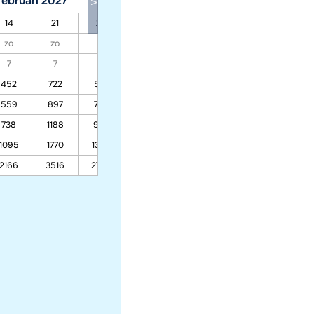
februari 2027
maart 2027
14
21
28
07
14
21
28
zo
zo
zo
zo
zo
zo
zo
7
7
7
7
7
7
7
452
722
572
532
492
559
897
709
659
609
738
1188
938
871
805
1095
1770
1395
1295
1195
2166
3516
2766
2566
2366