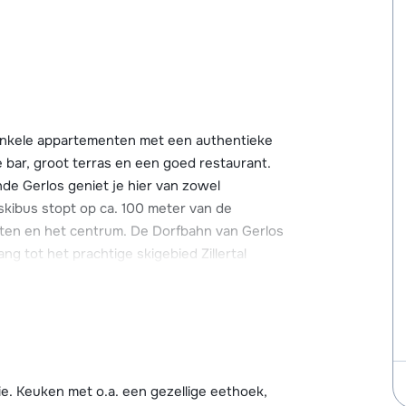
t enkele appartementen met een authentieke
ge bar, groot terras en een goed restaurant.
nde Gerlos geniet je hier van zowel
skibus stopt op ca. 100 meter van de
ften en het centrum. De Dorfbahn van Gerlos
ng tot het prachtige skigebied Zillertal
ebied in, waarna je gemakkelijk verder kunt
rd kun je je ook uitstekend vermaken op de
at er op korte afstand van het hotel een
lbahn. Bij de receptie kun je een
. Keuken met o.a. een gezellige eethoek,