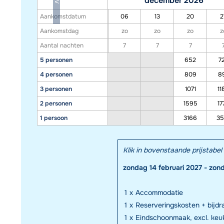
december 2026
Aankomstdatum
06
13
20
2
Aankomstdag
zo
zo
zo
z
Aantal nachten
7
7
7
5 personen
652
7
4 personen
809
8
3 personen
1071
11
2 personen
1595
17
1 persoon
3166
35
Klik in bovenstaande prijstab
zondag 14 februari 2027 - zon
1
x
Accommodatie
1
x
Reserveringskosten + bijd
1
x
Eindschoonmaak, excl. keuk