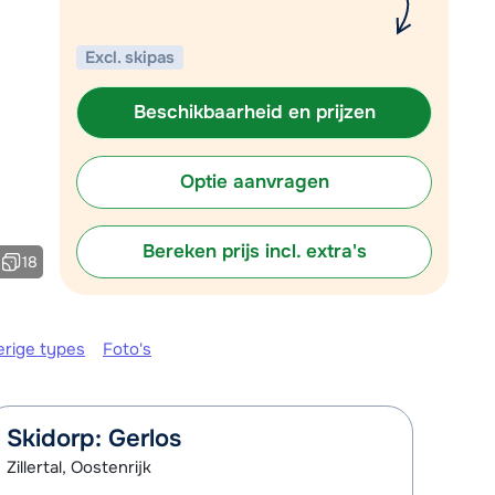
Plan een terugbelverzoek
Excl. skipas
 10:00 uur weer beschikbaar:
Chat met wintersportspecialist
Beschikbaarheid en prijzen
Bel ons via 03 3037838
Optie aanvragen
Bereken prijs incl. extra's
18
erige types
Foto's
Skidorp: Gerlos
Zillertal, Oostenrijk