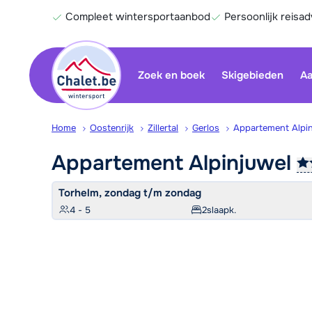
Compleet wintersportaanbod
Persoonlijk reisad
Zoek en boek
Skigebieden
Aa
Home
Oostenrijk
Zillertal
Gerlos
Appartement Alpin
Appartement
Alpinjuwel
Torhelm, zondag t/m zondag
4 - 5
2
slaapk.