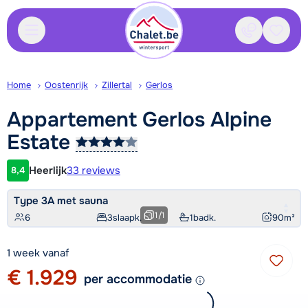
Contact
Bewaa
Home
Oostenrijk
Zillertal
Gerlos
Appartement Gerlos Alpine
Estate
Heerlijk
33 reviews
8,4
Klantwaardering
Type 3A met sauna
1
/
1
6
3
slaapk.
1
badk.
90
m²
1 week vanaf
€ 1.929
per accommodatie