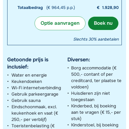
Totaalbedrag
(€ 964,45 p.p.)
€
1.928,90
Optie aanvragen
Boek nu
Slechts 30% aanbetalen
Getoonde prijs is
Diversen:
inclusief:
Borg accommodatie (€
500,- contant of per
Water en energie
creditcard, ter plaatse te
Keukendoeken
voldoen)
Wi-Fi internetverbinding
Huisdieren zijn niet
Gebruik parkeergarage
toegestaan
Gebruik sauna
Kinderbed, bij boeking
Eindschoonmaak, excl.
aan te vragen (€ 15,- per
keukenhoek en vaat (€
stuk)
250,- per verblijf)
Kinderstoel, bij boeking
Toeristenbelasting (€