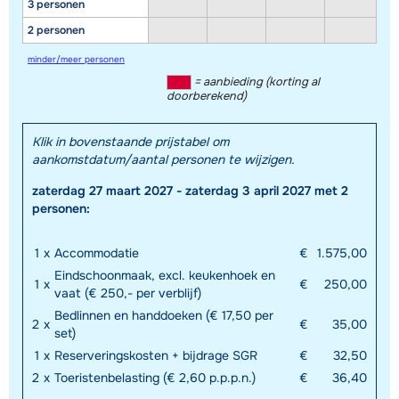
3 personen
2 personen
minder/meer personen
= aanbieding (korting al
doorberekend)
Klik in bovenstaande prijstabel om
aankomstdatum/aantal personen te wijzigen.
zaterdag 27 maart 2027 - zaterdag 3 april 2027 met 2
personen:
1
x
Accommodatie
€
1.575,00
Eindschoonmaak, excl. keukenhoek en
1
x
€
250,00
vaat (€ 250,- per verblijf)
Bedlinnen en handdoeken (€ 17,50 per
2
x
€
35,00
set)
1
x
Reserveringskosten + bijdrage SGR
€
32,50
2
x
Toeristenbelasting (€ 2,60 p.p.p.n.)
€
36,40