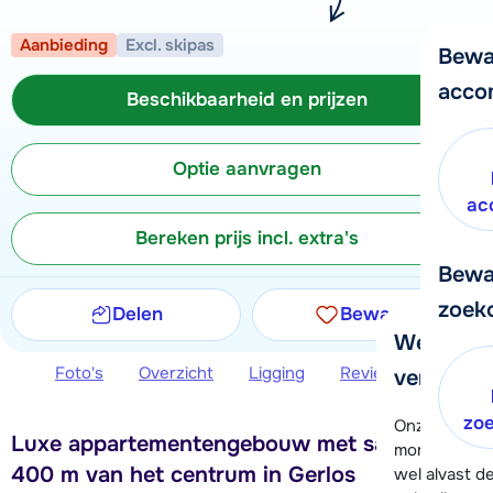
Aanbieding
Excl. skipas
Bewa
acco
Beschikbaarheid en prijzen
Optie aanvragen
ac
Bereken prijs incl. extra's
Bewa
zoek
Delen
Bewaren
We helpe
Foto's
Overzicht
Ligging
Reviews
Beschi
verder!
zo
Onze klanten
Luxe appartementengebouw met sauna op
moment hela
400 m van het centrum in Gerlos
wel alvast d