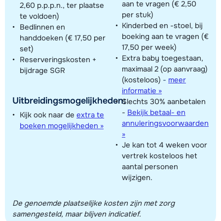
aan te vragen (€ 2,50
2,60 p.p.p.n., ter plaatse
per stuk)
te voldoen)
Kinderbed en -stoel, bij
Bedlinnen en
boeking aan te vragen (€
handdoeken (€ 17,50 per
17,50 per week)
set)
Extra baby toegestaan,
Reserveringskosten +
maximaal 2 (op aanvraag)
bijdrage SGR
(kosteloos)
-
meer
informatie »
Uitbreidingsmogelijkheden:
Slechts 30% aanbetalen
-
Bekijk betaal- en
Kijk ook naar de
extra te
annuleringsvoorwaarden
boeken mogelijkheden »
»
Je kan tot 4 weken voor
vertrek kosteloos het
aantal personen
wijzigen.
De genoemde plaatselijke kosten zijn met zorg
samengesteld, maar blijven indicatief.