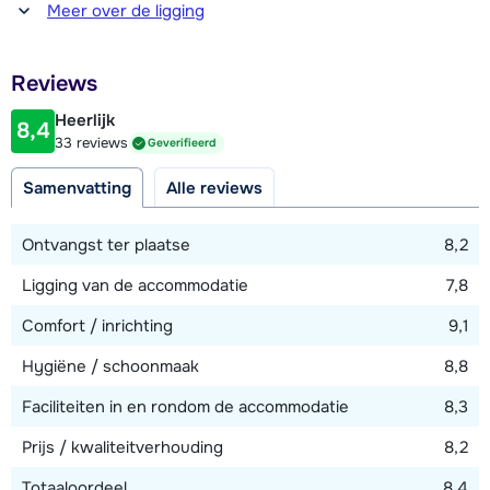
Afstand tot winkel(s)
Meer over de ligging
400 meter
Afstand tot restaurant of bar
Reviews
400 meter
Heerlijk
8,4
Afstand tot piste
33 reviews
Geverifieerd
900 meter
Samenvatting
Alle reviews
Afstand tot skilift
900 meter
Ontvangst ter plaatse
8,2
Afstand tot skibushalte
Ligging van de accommodatie
7,8
250 meter
Comfort / inrichting
9,1
Hygiëne / schoonmaak
8,8
Bekijk kaart
Faciliteiten in en rondom de accommodatie
8,3
Prijs / kwaliteitverhouding
8,2
Totaaloordeel
8,4