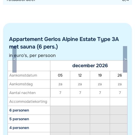
Appartement Gerlos Alpine Estate Type 3A
met sauna (6 pers.)
in euro's, per persoon
december 2026
Aankomstdatum
05
12
19
26
Toon alle accommodaties in dit gebied
Aankomstdag
za
za
za
za
Deze kaart geeft een indicatie van de ligging van onze accommodaties. De
Aantal nachten
7
7
7
7
exacte locatie kan enigszins afwijken.
Accommodatiekorting
6 personen
5 personen
4 personen