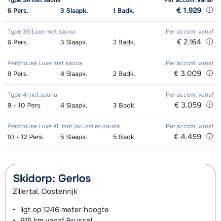
Type 3A met sauna
Per accom.
vanaf
(8 dagen)
€ 1.929
6
Pers.
3
Slaapk.
1
Badk.
Zilver Ski's + Stokken (8 dagen)
€ 158,00
Type 3B Luxe met sauna
Per accom.
vanaf
€ 2.164
6
Pers.
3
Slaapk.
2
Badk.
Zilver Schoenen (8 dagen)
€ 74,00
Penthouse Luxe met sauna
Per accom.
vanaf
Bronze Ski's + Schoenen + Stokken
€ 161,00
€ 3.009
8
Pers.
4
Slaapk.
2
Badk.
(8 dagen)
Type 4 met sauna
Per accom.
vanaf
Bronze Ski's + Stokken (8 dagen)
€ 3.059
€ 121,00
8 - 10
Pers.
4
Slaapk.
3
Badk.
Bronze Schoenen (8 dagen)
€ 56,00
Penthouse Luxe XL met jacuzzi en sauna
Per accom.
vanaf
€ 4.459
10 - 12
Pers.
5
Slaapk.
5
Badk.
Skidorp: Gerlos
Zillertal, Oostenrijk
ligt op
1246 meter
hoogte
915 km
vanaf Brussel