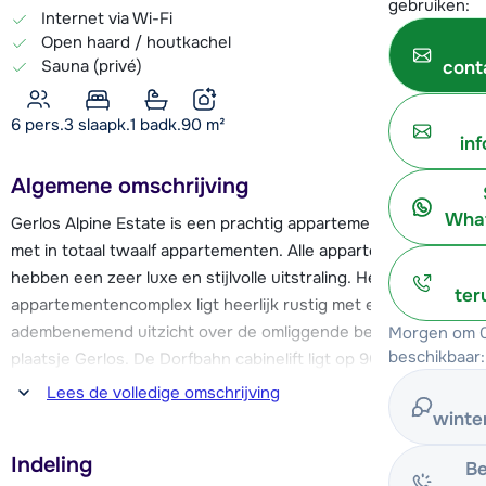
gebruiken:
Internet via Wi-Fi
Open haard / houtkachel
Sauna (privé)
cont
6 pers.
3
slaapk.
1 badk.
90
m²
in
Algemene omschrijving
What
Gerlos Alpine Estate is een prachtig appartementencomplex
met in totaal twaalf appartementen. Alle appartementen
hebben een zeer luxe en stijlvolle uitstraling. Het
ter
appartementencomplex ligt heerlijk rustig met een
adembenemend uitzicht over de omliggende bergen of het
Morgen om 0
beschikbaar:
plaatsje Gerlos. De Dorfbahn cabinelift ligt op 900 meter en
de skibus stopt al op 250 meter van de appartementen.
Lees de volledige omschrijving
Deze Dorfbahn brengt je direct een flink eind het gebied in,
winte
je kunt daarna makkelijk door richting Zell am Ziller of
Indeling
Koningsleiten maar je kunt natuurlijk ook de pistes van
Be