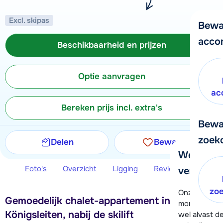
Excl. skipas
Bewa
acco
Beschikbaarheid en prijzen
Optie aanvragen
ac
Bereken prijs incl. extra's
Bewa
zoek
Delen
Bewaren
We helpe
Foto's
Overzicht
Ligging
Reviews
Beschi
verder!
zo
Onze klanten
Gemoedelijk chalet-appartement in
moment hela
Königsleiten, nabij de skilift
wel alvast d