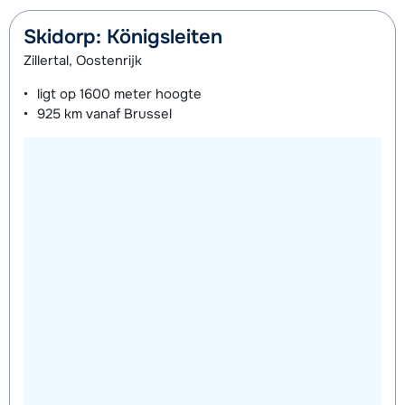
Zilver Schoenen (8 dagen)
€ 71,00
Zilver Snowboard + Boots (8 dagen)
€ 197,00
Skidorp: Königsleiten
Zilver Snowboard (8 dagen)
€ 148,00
Zillertal, Oostenrijk
Zilver Boots (8 dagen)
€ 71,00
ligt op
1600 meter
hoogte
925 km
vanaf Brussel