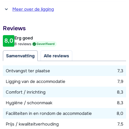
Afstand tot winkel(s)
Meer over de ligging
850 meter
Afstand tot restaurant of bar
Reviews
850 meter
Erg goed
8,0
Afstand tot piste
8 reviews
Geverifieerd
800 meter
Samenvatting
Alle reviews
Afstand tot skilift
800 meter
Ontvangst ter plaatse
7,3
Afstand tot skibushalte
Ligging van de accommodatie
7,9
300 meter
Comfort / inrichting
8,3
Hygiëne / schoonmaak
8,3
Bekijk kaart
Faciliteiten in en rondom de accommodatie
8,0
Prijs / kwaliteitverhouding
7,5