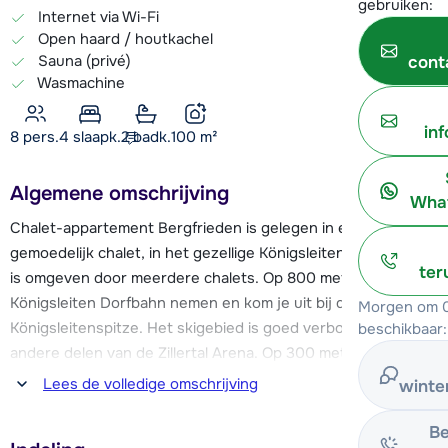
gebruiken:
Internet via Wi-Fi
Open haard / houtkachel
Sauna (privé)
cont
Wasmachine
in
8 pers.
4
slaapk.
2 badk.
100
m²
Algemene omschrijving
What
Chalet-appartement Bergfrieden is gelegen in een
gemoedelijk chalet, in het gezellige Königsleiten. Het chalet
ter
is omgeven door meerdere chalets. Op 800 meter kan je de
Königsleiten Dorfbahn nemen en kom je uit bij de
Morgen om 0
Königsleitenspitze. Het skigebied is goed verbonden met de
beschikbaar:
andere delen van de Zillertal Arena. Op 300 meter van
Bergfrieden kan je de skibus nemen.
Lees de volledige omschrijving
winte
In Königsleiten vind je allerlei voorzieningen, waaronder een
Be