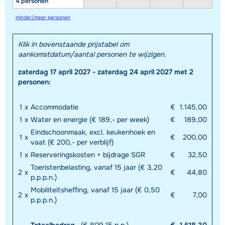
4 personen
minder/meer personen
Klik in bovenstaande prijstabel om
aankomstdatum/aantal personen te wijzigen.
zaterdag 17 april 2027 - zaterdag 24 april 2027 met 2
personen:
1
x
Accommodatie
€
1.145,00
1
x
Water en energie (€ 189,- per week)
€
189,00
Eindschoonmaak, excl. keukenhoek en
1
x
€
200,00
vaat (€ 200,- per verblijf)
1
x
Reserveringskosten + bijdrage SGR
€
32,50
Toeristenbelasting, vanaf 15 jaar (€ 3,20
2
x
€
44,80
p.p.p.n.)
Mobiliteitsheffing, vanaf 15 jaar (€ 0,50
2
x
€
7,00
p.p.p.n.)