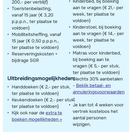
Kinderbed, bij boeking
200,- per verblijf)
aan te vragen (€ 21,- per
Toeristenbelasting,
week, ter plaatse te
vanaf 15 jaar (€ 3,20
voldoen)
p.p.p.n., ter plaatse te
Kinderstoel, bij boeking
voldoen)
aan te vragen (€ 14,- per
Mobiliteitsheffing, vanaf
week, ter plaatse te
15 jaar (€ 0,50 p.p.p.n.,
voldoen)
ter plaatse te voldoen)
Matras voor kinderbed,
Reserveringskosten +
bij boeking aan te
bijdrage SGR
vragen (€ 5,- per stuk,
ter plaatse te voldoen)
Uitbreidingsmogelijkheden:
Slechts 30% aanbetalen
-
Bekijk betaal- en
Handdoeken (€ 2,- per stuk,
annuleringsvoorwaarden
ter plaatse te voldoen)
»
Keukendoeken (€ 2,- per stuk,
Je kan tot 4 weken voor
ter plaatse te voldoen)
vertrek kosteloos het
Kijk ook naar de
extra te
aantal personen
boeken mogelijkheden »
wijzigen.