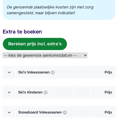
De genoemde plaatselijke kosten zijn met zorg
samengesteld, maar blijven indicatief.
Extra te boeken
Bereken prijs incl. extra's
Ski's Volwassenen
Prijs
Goud Ski's + Schoenen + Stokken
€ 191,00
(6/7 dagen)
Ski's Kinderen
Prijs
Goud Ski's + Stokken (6/7 dagen)
€ 144,00
Junior Ski's + Schoenen + Stokken
€ 78,00
(6/7 dagen)
Snowboard Volwassenen
Prijs
Goud Schoenen (6/7 dagen)
€ 68,00