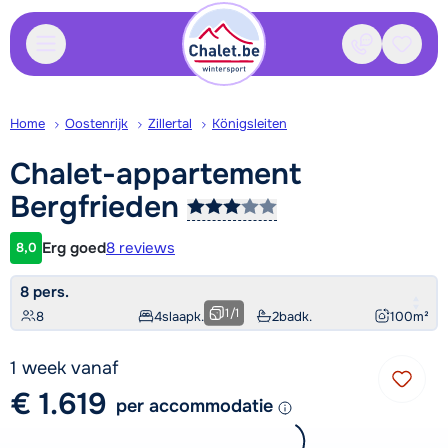
Contact
Bewaa
Home
Oostenrijk
Zillertal
Königsleiten
Chalet-appartement
Bergfrieden
Erg goed
8 reviews
8,0
Klantwaardering
8 pers.
1
/
1
8
4
slaapk.
2
badk.
100
m²
1 week vanaf
€ 1.619
per accommodatie