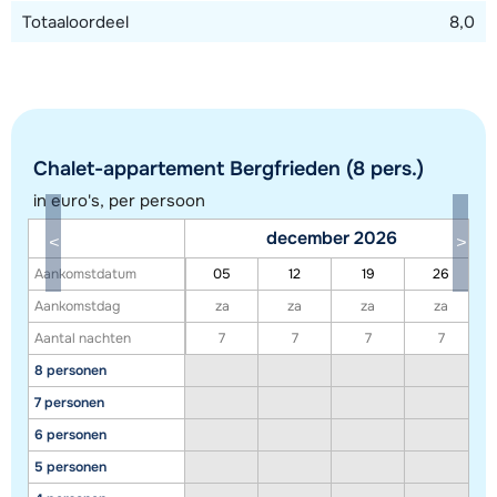
Totaaloordeel
8,0
Chalet-appartement Bergfrieden (8 pers.)
in euro's, per persoon
december 2026
Aankomstdatum
05
12
19
26
Toon alle accommodaties in dit gebied
Aankomstdag
za
za
za
za
Aantal nachten
7
7
7
7
Deze kaart geeft een indicatie van de ligging van onze accommodaties. De
8 personen
exacte locatie kan enigszins afwijken.
7 personen
6 personen
5 personen