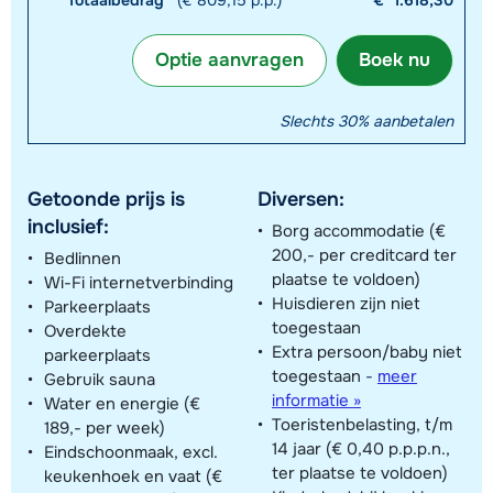
Totaalbedrag
(€ 809,15 p.p.)
€
1.618,30
Optie aanvragen
Boek nu
Slechts 30% aanbetalen
Getoonde prijs is
Diversen:
inclusief:
Borg accommodatie (€
200,- per creditcard ter
Bedlinnen
plaatse te voldoen)
Wi-Fi internetverbinding
Huisdieren zijn niet
Parkeerplaats
toegestaan
Overdekte
Extra persoon/baby niet
parkeerplaats
toegestaan
-
meer
Gebruik sauna
informatie »
Water en energie (€
Toeristenbelasting, t/m
189,- per week)
14 jaar (€ 0,40 p.p.p.n.,
Eindschoonmaak, excl.
ter plaatse te voldoen)
keukenhoek en vaat (€