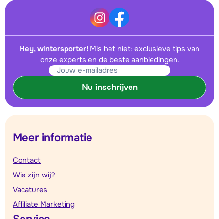
Hey, wintersporter!
Mis het niet: exclusieve tips van
onze experts en de beste aanbiedingen.
Nu inschrijven
Meer informatie
Contact
Wie zijn wij?
Vacatures
Affiliate Marketing
Service