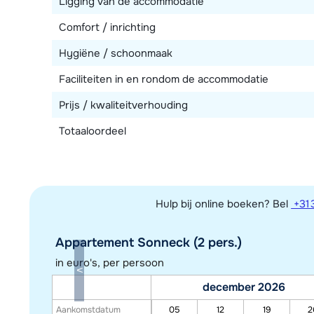
Ligging van de accommodatie
Comfort / inrichting
Hygiëne / schoonmaak
Faciliteiten in en rondom de accommodatie
Prijs / kwaliteitverhouding
Totaaloordeel
Hulp bij online boeken? Bel
+31 
Appartement Sonneck (2 pers.)
in euro's, per persoon
december 2026
Aankomstdatum
05
12
19
2