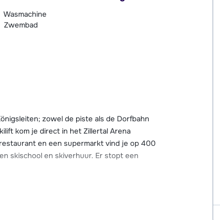
Wasmachine
Zwembad
önigsleiten; zowel de piste als de Dorfbahn
ift kom je direct in het Zillertal Arena
 restaurant en een supermarkt vind je op 400
een skischool en skiverhuur. Er stopt een
opend van 9.00 – 21.00 uur, tijden onder
0 – 20.30 uur, tijden onder voorbehoud).
ine, infraroodcabine en relaxruimte. Tegen