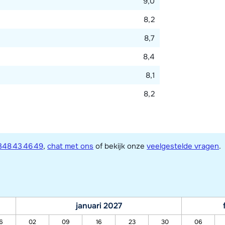
9,0
8,2
8,7
8,4
8,1
8,2
348 43 46 49
,
chat met ons
of bekijk onze
veelgestelde vragen
.
januari 2027
6
02
09
16
23
30
06