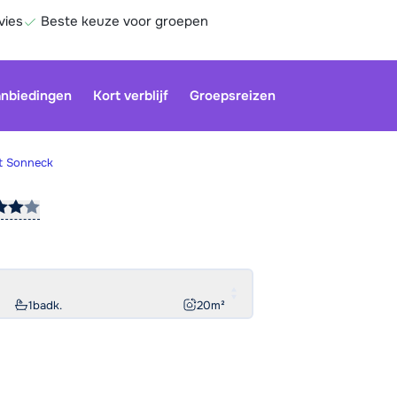
vies
Beste keuze voor groepen
nbiedingen
Kort verblijf
Groepsreizen
t Sonneck
Be
1
badk.
20
m²