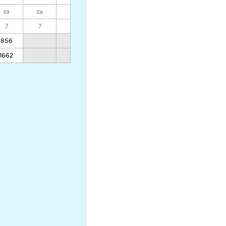
za
za
za
za
za
za
za
7
7
7
7
7
7
7
856
661
661
661
556
1662
1272
1272
1272
1062