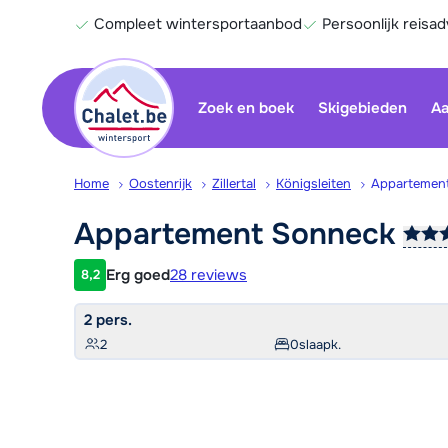
Compleet wintersportaanbod
Persoonlijk reisad
Zoek en boek
Skigebieden
Aa
Home
Oostenrijk
Zillertal
Königsleiten
Appartemen
Appartement
Sonneck
Erg goed
28 reviews
8,2
Klantwaardering
2 pers.
2
0
slaapk.