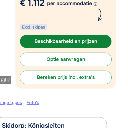
€ 1.112
Vul het contactformulier in
per accommodatie
Mail naar info@chalet.be
 vandaag tot 17:30 uur.
Excl. skipas
Beschikbaarheid en prijzen
Optie aanvragen
Bereken prijs incl. extra's
17
erige types
Foto's
Skidorp: Königsleiten