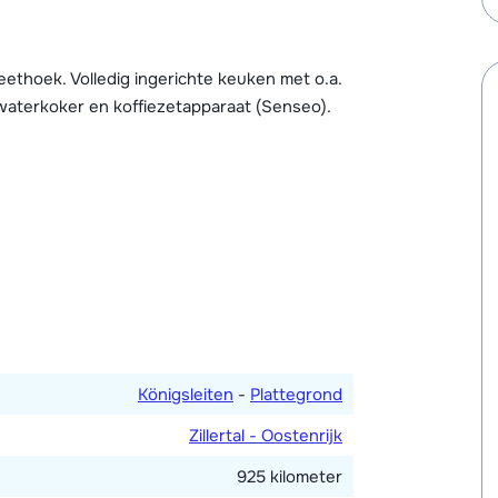
ssages. Voor de kinderen is er een
en skiberging met skischoenendroger en een
lijk, en daarnaast is het mogelijk om van het
ethoek. Volledig ingerichte keuken met o.a.
waterkoker en koffiezetapparaat (Senseo).
n de parkeergarage.
önigsleiten).
Königsleiten
-
Plattegrond
Zillertal - Oostenrijk
925 kilometer