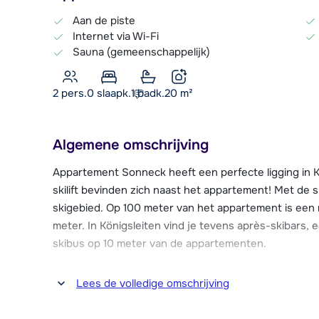
Aan de piste
Internet via Wi-Fi
Sauna (gemeenschappelijk)
2 pers.
0
slaapk.
1 badk.
20
m²
Algemene omschrijving
Appartement Sonneck heeft een perfecte ligging in K
skilift bevinden zich naast het appartement! Met de skil
skigebied. Op 100 meter van het appartement is een
meter. In Königsleiten vind je tevens après-skibars, 
skibus op 10 meter van de appartementen.
In het appartementengebouw is o.a. een zwembad (ge
Lees de volledige omschrijving
voorbehoud) en een fitnessruimte (geopend van 16.3
Verder is er een wellnessruimte met sauna, stoomcab