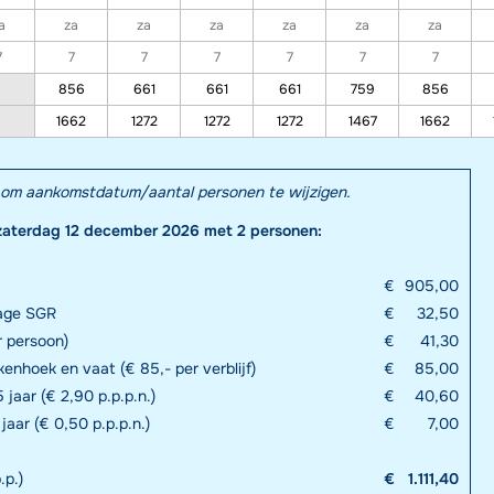
a
za
za
za
za
za
za
7
7
7
7
7
7
7
856
661
661
661
759
856
1662
1272
1272
1272
1467
1662
el om aankomstdatum/aantal personen te wijzigen.
zaterdag 12 december 2026 met 2 personen:
€
905,00
rage SGR
€
32,50
r persoon)
€
41,30
enhoek en vaat (€ 85,- per verblijf)
€
85,00
 jaar (€ 2,90 p.p.p.n.)
€
40,60
 jaar (€ 0,50 p.p.p.n.)
€
7,00
.p.)
€
1.111,40