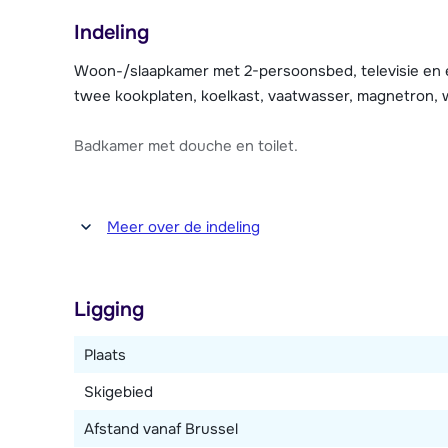
betaling kun je gebruik maken van het solarium en ma
Indeling
speelruimte. Verder is er gratis internet (Wi-Fi), e
wasmachine (tegen betaling). Broodjesservice is moge
Woon-/slaapkamer met 2-persoonsbed, televisie en e
ontbijtbuffet (tegen betaling) gebruik te maken.
twee kookplaten, koelkast, vaatwasser, magnetron, 
Per appartement beschik je over één parkeerplaats i
Badkamer met douche en toilet.
Ligging op plattegrond: D1, nr. 101 (zie link bij plaats K
Meer over de indeling
Ligging
Plaats
Skigebied
Afstand vanaf Brussel