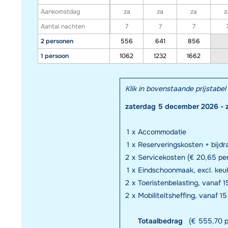
Aankomstdag
za
za
za
z
Aantal nachten
7
7
7
2 personen
556
641
856
1 persoon
1062
1232
1662
Klik in bovenstaande prijstab
zaterdag 5 december 2026 - 
1
x
Accommodatie
1
x
Reserveringskosten + bijd
2
x
Servicekosten (€ 20,65 pe
1
x
Eindschoonmaak, excl. keuk
2
x
Toeristenbelasting, vanaf 15
2
x
Mobiliteitsheffing, vanaf 15
Totaalbedrag
(€ 555,70 p