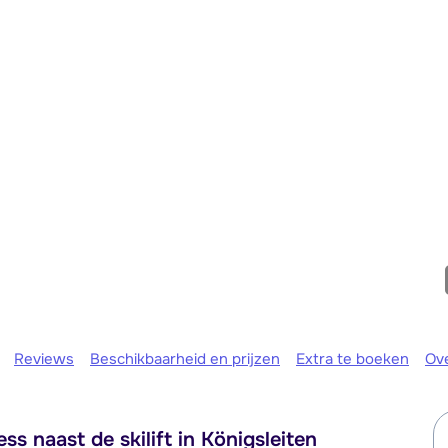
We zijn er
Reviews
Beschikbaarheid en prijzen
Extra te boeken
Ov
 naast de skilift in Königsleiten