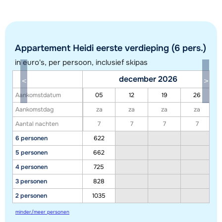
Appartement Heidi eerste verdieping (6 pers.)
in euro's, per persoon, inclusief skipas
december 2026
Aankomstdatum
05
12
19
26
Aankomstdag
za
za
za
za
Aantal nachten
7
7
7
7
6 personen
622
Toon alle accommodaties in dit gebied
5 personen
662
Deze kaart geeft een indicatie van de ligging van onze accommodaties. De
4 personen
725
exacte locatie kan enigszins afwijken.
3 personen
828
2 personen
1035
minder/meer personen