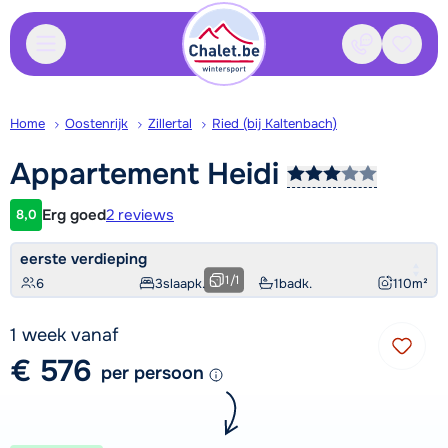
Contact
Bewaa
Home
Oostenrijk
Zillertal
Ried (bij Kaltenbach)
Appartement
Heidi
Erg goed
2 reviews
8,0
Klantwaardering
eerste verdieping
1
/
1
6
3
slaapk.
1
badk.
110
m²
1 week vanaf
€ 576
per persoon