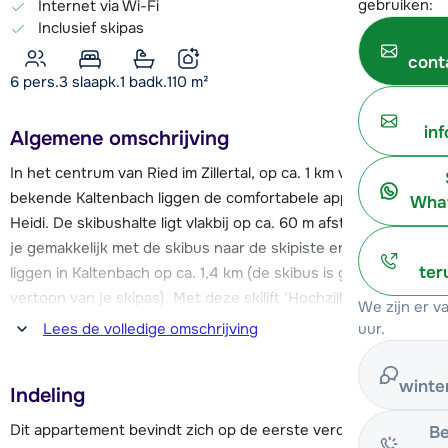
gebruiken:
Internet via Wi-Fi
Inclusief skipas
cont
6 pers.
3
slaapk.
1 badk.
110
m²
in
Algemene omschrijving
In het centrum van Ried im Zillertal, op ca. 1 km van het
bekende Kaltenbach liggen de comfortabele appartementen
What
Heidi. De skibushalte ligt vlakbij op ca. 60 m afstand, zo kun
je gemakkelijk met de skibus naar de skipiste en skilift, deze
ter
liggen in Kaltenbach op ca. 1,4 km (de skibus is gratis op
vertoon van je skipas). Met deze skilift ‘Hochzillertal’ kom je
We zijn er 
in het skigebied Hochfügen-Hochzillertal. Bij de lift bevindt
uur.
Lees de volledige omschrijving
zich tevens de skischool. Na een dag actief in de buitenlucht
is het mogelijk om onderaan de skilift in Kaltenbach in een
winte
Indeling
van de après-ski bars de dag goed afsluiten met een
drankje.
Dit appartement bevindt zich op de eerste verdieping.
Be