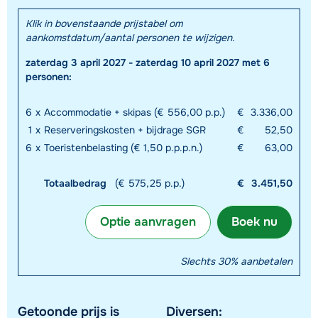
Klik in bovenstaande prijstabel om
aankomstdatum/aantal personen te wijzigen.
zaterdag 3 april 2027 - zaterdag 10 april 2027 met 6
personen:
6
x
Accommodatie + skipas (€ 556,00 p.p.)
€
3.336,00
1
x
Reserveringskosten + bijdrage SGR
€
52,50
6
x
Toeristenbelasting (€ 1,50 p.p.p.n.)
€
63,00
Totaalbedrag
(€ 575,25 p.p.)
€
3.451,50
Optie aanvragen
Boek nu
Slechts 30% aanbetalen
Getoonde prijs is
Diversen: