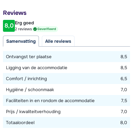
Afstand tot restaurant of bar
Reviews
60 meter
Erg goed
8,0
Afstand tot piste
2 reviews
Geverifieerd
1400 meter
Samenvatting
Alle reviews
Afstand tot skilift
1400 meter
Ontvangst ter plaatse
8,5
Afstand tot loipe
Ligging van de accommodatie
8,5
60 meter
Comfort / inrichting
6,5
Afstand tot skibushalte
60 meter
Hygiëne / schoonmaak
7,0
Faciliteiten in en rondom de accommodatie
7,5
Bekijk kaart
Prijs / kwaliteitverhouding
7,0
Totaaloordeel
8,0