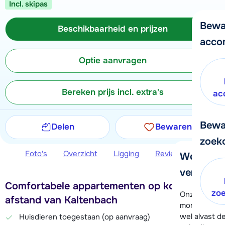
Incl. skipas
Bewa
Beschikbaarheid en prijzen
acco
Optie aanvragen
Bereken prijs incl. extra's
ac
Bewa
Delen
Bewaren
zoek
Foto's
Overzicht
Ligging
Reviews
Beschi
We helpe
verder!
Comfortabele appartementen op korte
zo
Onze klanten
afstand van Kaltenbach
moment hela
wel alvast d
Huisdieren toegestaan (op aanvraag)