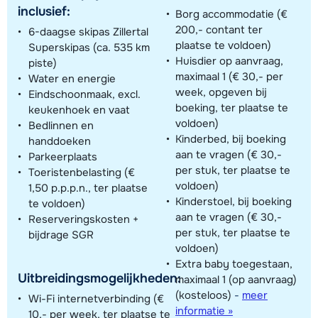
inclusief:
Borg accommodatie (€
200,- contant ter
6-daagse skipas Zillertal
plaatse te voldoen)
Superskipas (ca. 535 km
Huisdier op aanvraag,
piste)
maximaal 1 (€ 30,- per
Water en energie
week, opgeven bij
Eindschoonmaak, excl.
boeking, ter plaatse te
keukenhoek en vaat
voldoen)
Bedlinnen en
Kinderbed, bij boeking
handdoeken
aan te vragen (€ 30,-
Parkeerplaats
per stuk, ter plaatse te
Toeristenbelasting (€
voldoen)
1,50 p.p.p.n., ter plaatse
Kinderstoel, bij boeking
te voldoen)
aan te vragen (€ 30,-
Reserveringskosten +
per stuk, ter plaatse te
bijdrage SGR
voldoen)
Extra baby toegestaan,
Uitbreidingsmogelijkheden:
maximaal 1 (op aanvraag)
(kosteloos)
-
meer
Wi-Fi internetverbinding (€
informatie »
10,- per week, ter plaatse te