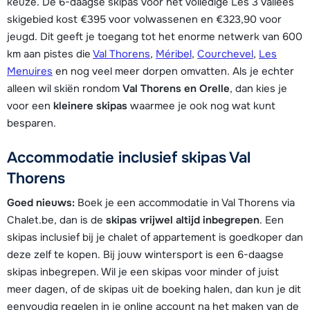
keuze. De 6-daagse skipas voor het volledige Les 3 Vallées
skigebied kost €395 voor volwassenen en €323,90 voor
jeugd. Dit geeft je toegang tot het enorme netwerk van 600
km aan pistes die
Val Thorens
,
Méribel
,
Courchevel
,
Les
Menuires
en nog veel meer dorpen omvatten. Als je echter
alleen wil skiën rondom
Val Thorens en Orelle
, dan kies je
voor een
kleinere skipas
waarmee je ook nog wat kunt
besparen.
Accommodatie inclusief skipas Val
Thorens
Goed nieuws:
Boek je een accommodatie in Val Thorens via
Chalet.be, dan is de
skipas vrijwel altijd inbegrepen
. Een
skipas inclusief bij je chalet of appartement is goedkoper dan
deze zelf te kopen. Bij jouw wintersport is een 6-daagse
skipas inbegrepen. Wil je een skipas voor minder of juist
meer dagen, of de skipas uit de boeking halen, dan kun je dit
eenvoudig regelen in je online account na het maken van de