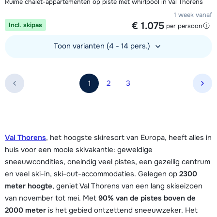
Ruime chalet-appartementen op piste met whirlpool in Val Thorens
1 week vanaf
€ 1.075
Incl. skipas
per persoon
Toon varianten (4 - 14 pers.)
Bekijk accommodatie
1
2
3
Vol
Val Thorens
, het hoogste skiresort van Europa, heeft alles in
huis voor een mooie skivakantie: geweldige
sneeuwcondities, oneindig veel pistes, een gezellig centrum
en veel ski-in, ski-out-accommodaties. Gelegen op
2300
meter hoogte
, geniet Val Thorens van een lang skiseizoen
van november tot mei. Met
90% van de pistes boven de
2000 meter
is het gebied ontzettend sneeuwzeker. Het