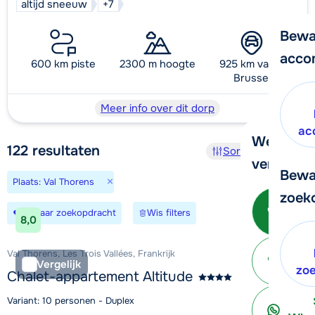
altijd sneeuw
+7
Bewa
acco
600 km piste
2300 m hoogte
925 km vanaf
Brussel
Meer info over dit dorp
ac
We helpe
122
resultaten
Sorteer en filter
verder!
Bewa
×
Plaats: Val Thorens
zoek
Be
Bewaar zoekopdracht
Wis filters
8,0
Val Thorens, Les Trois Vallées, Frankrijk
Vergelijk
ter
zo
Chalet-appartement Altitude
Variant: 10 personen - Duplex