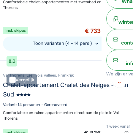
What
Comfortabele chalet-appartementen met zwembad en sauna in Val
Thorens
Aanbieding
winte
1 week vanaf
€ 733
Incl. skipas
per persoon
cont
Toon varianten (4 - 14 pers.)
Bekijk accommodatie
8,0
in
We zijn er v
Val Thorens, Les Trois Vallées, Frankrijk
Vergelijk
Chalet-appartement Chalet des Neiges - Plein
Sud
Variant: 14 personen - Gerenoveerd
Comfortabele en ruime appartementen direct aan de piste in Val
Thorens
1 week vanaf
Incl. skipas