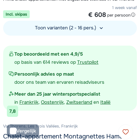
1 week vanaf
€ 608
Incl. skipas
per persoon
Toon varianten (2 - 16 pers.)
Bekijk accommodatie
Top beoordeeld met een 4,9/5
op basis van 614 reviews op
Trustpilot
Persoonlijk advies op maat
door ons team van ervaren reisadviseurs
Meer dan 25 jaar wintersportspecialist
in
Frankrijk
,
Oostenrijk
,
Zwitserland
en
Italië
7,8
Val Thorens, Les Trois Vallées, Frankrijk
Vergelijk
Chalet-appartement Montagnettes Hameau