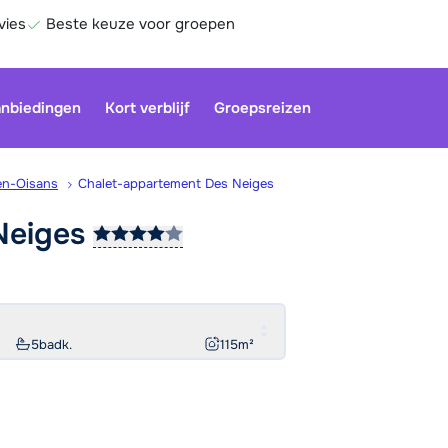
vies
Beste keuze voor groepen
nbiedingen
Kort verblijf
Groepsreizen
en-Oisans
Chalet-appartement Des Neiges
Neiges
Onze klan
gesloten.
gebruiken
Be
5
badk.
115
m²