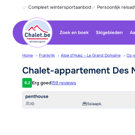
Compleet wintersportaanbod
Persoonlijk reisad
Zoek en boek
Skigebieden
Aa
Home
Frankrijk
Alpe d'Huez - Le Grand Domaine
Oz-
Chalet-appartement Des
Erg goed
159 reviews
8,2
Klantwaardering
penthouse
10
5
slaapk.