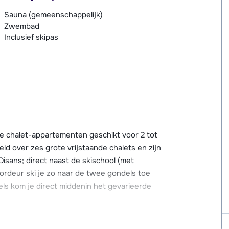
Sauna (gemeenschappelijk)
Zwembad
Inclusief skipas
te chalet-appartementen geschikt voor 2 tot
d over zes grote vrijstaande chalets en zijn
Oisans; direct naast de skischool (met
ordeur ski je zo naar de twee gondels toe
ls kom je direct middenin het gevarieerde
z-en-Oisans en is dan ook niet per auto te