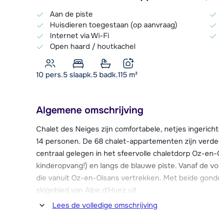
Aan de piste
Huisdieren toegestaan (op aanvraag)
Internet via Wi-Fi
Open haard / houtkachel
10 pers.
5
slaapk.
5 badk.
115
m²
Algemene omschrijving
Chalet des Neiges zijn comfortabele, netjes ingerich
14 personen. De 68 chalet-appartementen zijn verdeel
centraal gelegen in het sfeervolle chaletdorp Oz-en-
kinderopvang!) en langs de blauwe piste. Vanaf de vo
die vanuit Oz-en-Oisans vertrekken. Met beide gonde
skigebied van Alpe d'Huez uit.
Lees de volledige omschrijving
Chalet des Neiges ligt in het autovrije centrum van O