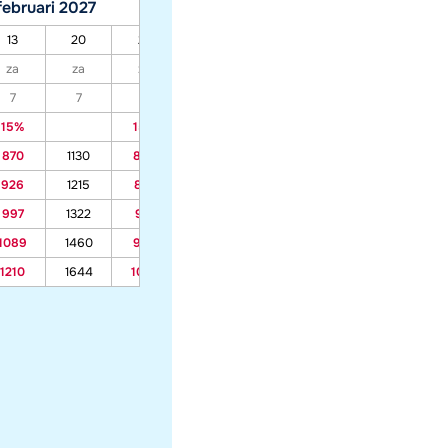
februari 2027
maart 2027
13
20
27
06
13
20
27
za
za
za
za
za
za
za
7
7
7
7
7
7
7
15%
15%
15%
15%
15%
15%
870
1130
802
679
657
632
640
926
1215
851
714
690
662
671
997
1322
912
758
731
699
710
1089
1460
992
816
785
749
761
1210
1644
1097
892
856
814
828