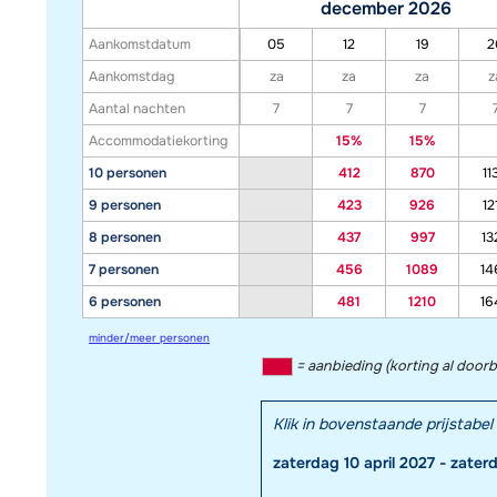
december 2026
Aankomstdatum
05
12
19
2
Aankomstdag
za
za
za
z
Aantal nachten
7
7
7
Accommodatiekorting
15%
15%
10 personen
412
870
11
9 personen
423
926
12
8 personen
437
997
13
7 personen
456
1089
14
6 personen
481
1210
16
minder/meer personen
= aanbieding (korting al door
Klik in bovenstaande prijstab
zaterdag 10 april 2027 - zater