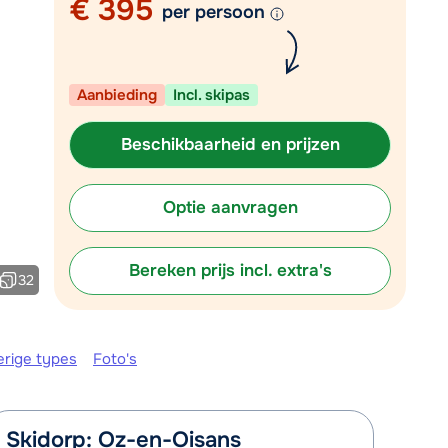
€ 395
per persoon
Plan een terugbelverzoek
m 09:00 uur weer beschikbaar:
Aanbieding
Incl. skipas
Chat met wintersportspecialist
Bel ons via 03 3037838
Beschikbaarheid en prijzen
Optie aanvragen
Bereken prijs incl. extra's
32
erige types
Foto's
Skidorp: Oz-en-Oisans