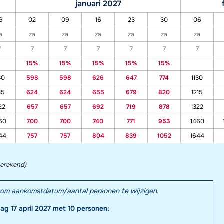
januari 2027
6
02
09
16
23
30
06
a
za
za
za
za
za
za
7
7
7
7
7
7
7
15%
15%
15%
15%
15%
30
598
598
626
647
774
1130
15
624
624
655
679
820
1215
22
657
657
692
719
878
1322
60
700
700
740
771
953
1460
44
757
757
804
839
1052
1644
berekend)
el om aankomstdatum/aantal personen te wijzigen.
dag 17 april 2027 met 10 personen: