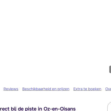
Morgen o
Reviews
Beschikbaarheid en prijzen
Extra te boeken
Ov
ect bij de piste in Oz-en-Oisans