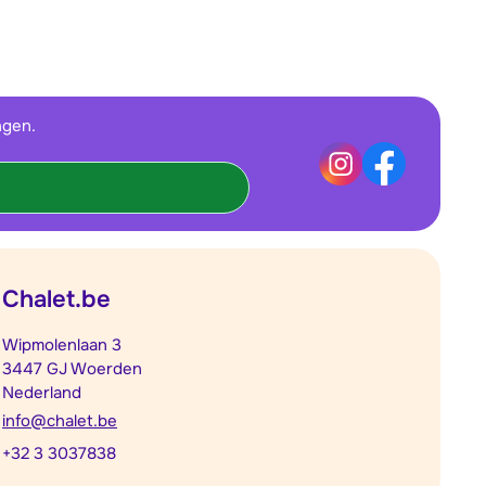
ngen.
Chalet.be
Wipmolenlaan 3
3447 GJ Woerden
Nederland
info@chalet.be
+32 3 3037838