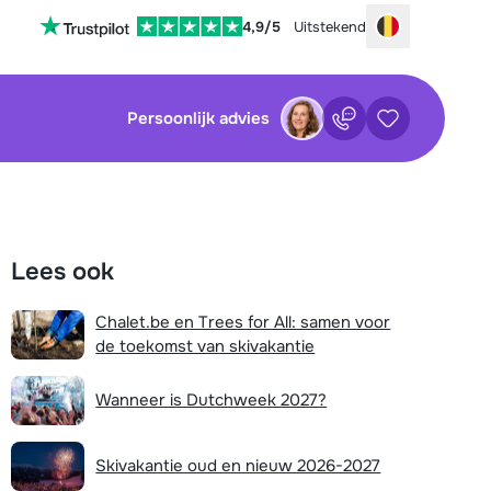
4,9/5
Uitstekend
Choose your
Persoonlijk advies
Contact
Bewaarde ac
sluiten
sluiten
×
×
Lees ook
tenservice is op dit moment helaas
Nog geen bewaarde accommodaties
 Je kan wel alvast de volgende opties
Chalet.be en Trees for All: samen voor
:
de toekomst van skivakantie
waarde zoekopdrachten
Vul het contactformulier in
Wanneer is Dutchweek 2027?
Mail naar info@chalet.be
Nog geen bewaarde zoekopdrachten
Stuur een WhatsApp-bericht
Skivakantie oud en nieuw 2026-2027