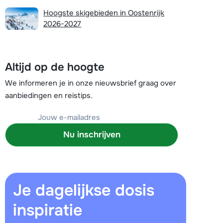
Plan een terugbelverzoek
Hoogste skigebieden in Oostenrijk
2026-2027
r vandaag om 09:00 uur.
Chat met wintersportspecialist
Altijd op de hoogte
Bel ons via 03 3037838
We informeren je in onze nieuwsbrief graag over
aanbiedingen en reistips.
Nu inschrijven
Je dagelijkse dosis
inspiratie