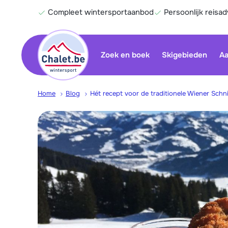
Compleet wintersportaanbod
Persoonlijk reisad
Zoek en boek
Skigebieden
Aa
Home
Blog
Hét recept voor de traditionele Wiener Schni