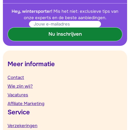
Hey, wintersporter!
Mis het niet: exclusieve tips van
onze experts en de beste aanbiedingen.
Nu inschrijven
Meer informatie
Contact
Wie zijn wij?
Vacatures
Affiliate Marketing
Service
Verzekeringen