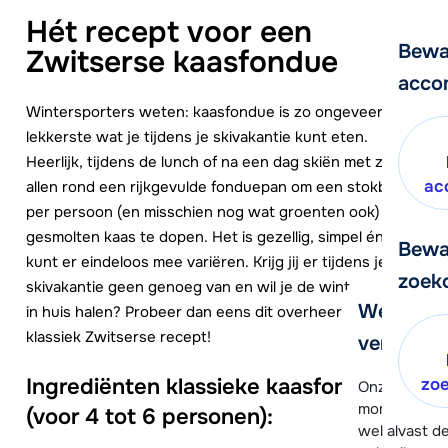
Hét recept voor een
Bewa
Zwitserse kaasfondue
acco
Wintersporters weten: kaasfondue is zo ongeveer het
lekkerste wat je tijdens je skivakantie kunt eten.
Heerlijk, tijdens de lunch of na een dag skiën met z’n
ac
allen rond een rijkgevulde fonduepan om een stokbrood
per persoon (en misschien nog wat groenten ook) in de
gesmolten kaas te dopen. Het is gezellig, simpel én je
Bewa
kunt er eindeloos mee variëren. Krijg jij er tijdens je
zoek
skivakantie geen genoeg van en wil je de winter alvast
We helpe
in huis halen? Probeer dan eens dit overheerlijke,
klassiek Zwitserse recept!
verder!
Ingrediënten klassieke kaasfondue
zo
Onze klanten
moment hela
(voor 4 tot 6 personen):
wel alvast d