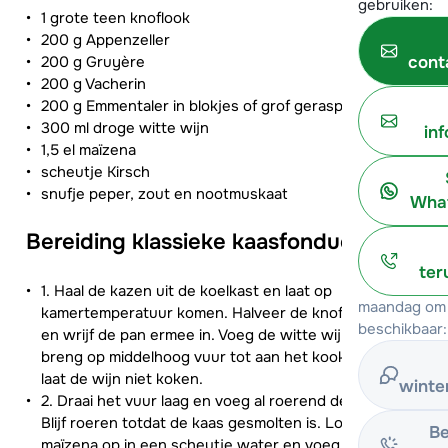
gebruiken:
1 grote teen knoflook
200 g Appenzeller
200 g Gruyère
cont
200 g Vacherin
200 g Emmentaler in blokjes of grof geraspt
300 ml droge witte wijn
in
1,5 el maïzena
scheutje Kirsch
snufje peper, zout en nootmuskaat
What
Bereiding klassieke kaasfondue:
ter
1. Haal de kazen uit de koelkast en laat op
maandag om 
kamertemperatuur komen. Halveer de knoflookteen
beschikbaar:
en wrijf de pan ermee in. Voeg de witte wijn toe en
breng op middelhoog vuur tot aan het kookpunt maar
laat de wijn niet koken.
winte
2. Draai het vuur laag en voeg al roerend de kaas toe.
Blijf roeren totdat de kaas gesmolten is. Los de
Be
maïzena op in een scheutje water en voeg dit aan de