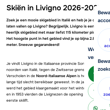
Skiën in Livigno 2026-2027
Bewa
acco
Zoek je een mooie skigebied in Italië en heb je je oog
laten vallen op
Livigno
? Begrijpelijk. Livigno is een
heerlijk skigebied met maar liefst 115 kilometer piste.
Het hoogste punt in het gebied vind je op bijna 2.800
meter. Sneeuw gegarandeerd!
ac
We helpe
verder!
Bewa
Je vindt Livigno in de Italiaanse provincie Sondrio, in het
zoek
noorden van Italië, tegen de Zwitserse grens.
Be
Verscholen in de
Noord-Italiaanse Alpen
is het gebied
lange tijd slecht bereikbaar geweest. In de jaren 50
werd het gebied klaargemaakt voor het wintertoerisme
ter
en in 1953 vierden de Livignezen de opening van de
zo
eerste skilift.