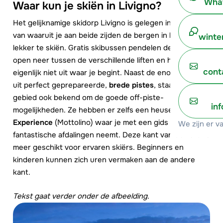
What
Waar kun je skiën in Livigno?
Het gelijknamige skidorp Livigno is gelegen in een dal
van waaruit je aan beide zijden de bergen in kan om
winte
lekker te skiën. Gratis skibussen pendelen de hele dag
open neer tussen de verschillende liften en het maakt
cont
eigenlijk niet uit waar je begint. Naast de enorme keuze
uit perfect geprepareerde,
brede pistes
, staat het
gebied ook bekend om de goede off-piste-
in
mogelijkheden. Ze hebben er zelfs een heuse
Freeride
Experience
(Mottolino) waar je met een gids de meest
We zijn er v
fantastische afdalingen neemt. Deze kant van de vallei is
meer geschikt voor ervaren skiërs. Beginners en
kinderen kunnen zich uren vermaken aan de andere
kant.
Tekst gaat verder onder de afbeelding.