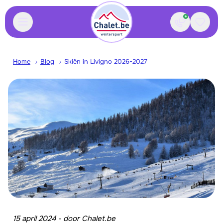
Contact
Bewaa
Home
Blog
Skiën in Livigno 2026-2027
15 april 2024
-
door
Chalet.be