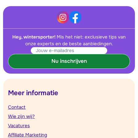
Hey, wintersporter!
Mis het niet: exclusieve tips van
onze experts en de beste aanbiedingen.
Nu inschrijven
Meer informatie
Contact
Wie zijn wij?
Vacatures
Affiliate Marketing