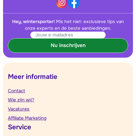
Hey, wintersporter!
Mis het niet: exclusieve tips van
onze experts en de beste aanbiedingen.
Nu inschrijven
Meer informatie
Contact
Wie zijn wij?
Vacatures
Affiliate Marketing
Service