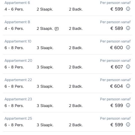
Appartement 6
Per persoon
vanaf
Goud (Sensation) Ski's + Schoenen
afhankelijk
€ 599
4 - 6
Pers.
2
Slaapk.
2
Badk.
Kampioen (Champion) Schoenen (8
afhankelijk
Zilver (Evolution) Snowboard (8
Groepsles snowboard vanaf 5 jaar
afhankelijk
afhankelijk
+ Stokken (8 dagen)
van week
dagen)
van week
dagen)
's morgens - Beginner (0 weken)
van week
van week
Appartement B
Per persoon
vanaf
€ 589
4 - 6
Pers.
2
Slaapk.
2
Badk.
Goud (Sensation) Ski's + Stokken (8
afhankelijk
Toekomst (Espoir) Ski's + Schoenen
afhankelijk
Zilver (Evolution) Boots (8 dagen)
Groepsles snowboard vanaf 5 jaar
afhankelijk
afhankelijk
dagen)
van week
+ Stokken (8 dagen)
van week
Appartement 10
Per persoon
vanaf
's morgens - Gemiddeld (1-2 weken)
van week
van week
€ 600
6 - 8
Pers.
3
Slaapk.
2
Badk.
Goud (Sensation) Schoenen (8
afhankelijk
Toekomst (Espoir) Ski's + Stokken (8
afhankelijk
Groepsles snowboard vanaf 5 jaar
afhankelijk
Appartement 20
Per persoon
vanaf
dagen)
van week
dagen)
van week
's morgens - Gevorderd (min. 3
van week
€ 607
6 - 8
Pers.
3
Slaapk.
2
Badk.
weken)
Zilver (Evolution) Ski's + Schoenen +
afhankelijk
Toekomst (Espoir) Schoenen (8
afhankelijk
Appartement 22
Per persoon
vanaf
Stokken (8 dagen)
van week
dagen)
van week
Groepsles ski Volwassene 's
afhankelijk
€ 604
6 - 8
Pers.
3
Slaapk.
2
Badk.
middags - Beginner (0 weken)
van week
Zilver (Evolution) Ski's + Stokken (8
afhankelijk
Mini Kid Ski's + Stokken + Schoenen
afhankelijk
Appartement 23
Per persoon
vanaf
dagen)
van week
€ 599
6 - 8
(8 dagen)
Pers.
3
Slaapk.
2
Badk.
van week
Groepsles ski Volwassene 's
afhankelijk
middags - Gemiddeld (1-3 weken)
van week
Zilver (Evolution) Schoenen (8
afhankelijk
Mini Kid Ski's + Stokken (8 dagen)
afhankelijk
Appartement 25
Per persoon
vanaf
€ 599
6 - 8
Pers.
3
Slaapk.
2
Badk.
dagen)
van week
van week
Groepsles ski Volwassene 's
afhankelijk