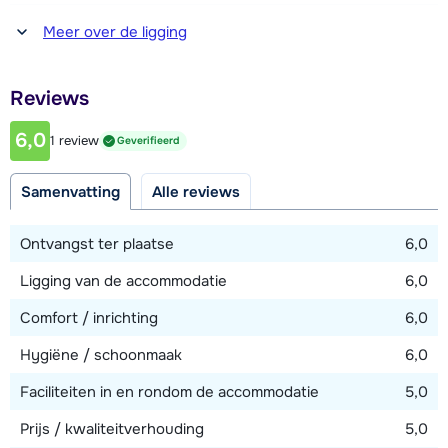
Afstand tot winkel(s)
Meer over de ligging
750 meter
Afstand tot restaurant of bar
Reviews
50 meter
6,0
1 review
Geverifieerd
Afstand tot piste
20 meter
Samenvatting
Alle reviews
Afstand tot skilift
500 meter
Ontvangst ter plaatse
6,0
Afstand tot skibushalte
Ligging van de accommodatie
6,0
50 meter
Comfort / inrichting
6,0
Hygiëne / schoonmaak
6,0
Bekijk kaart
Faciliteiten in en rondom de accommodatie
5,0
Prijs / kwaliteitverhouding
5,0