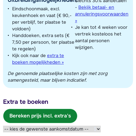
Slechts 30% aanbetalen
-
Bekijk betaal- en
Eindschoonmaak, excl.
annuleringsvoorwaarden
keukenhoek en vaat (€ 90,-
»
per verblijf, ter plaatse te
Je kan tot 4 weken voor
voldoen)
vertrek kosteloos het
Handdoeken, extra sets (€
aantal personen
7,50 per persoon, ter plaatse
wijzigen.
te regelen)
Kijk ook naar de
extra te
boeken mogelijkheden »
De genoemde plaatselijke kosten zijn met zorg
samengesteld, maar blijven indicatief.
Extra te boeken
Bereken prijs incl. extra's