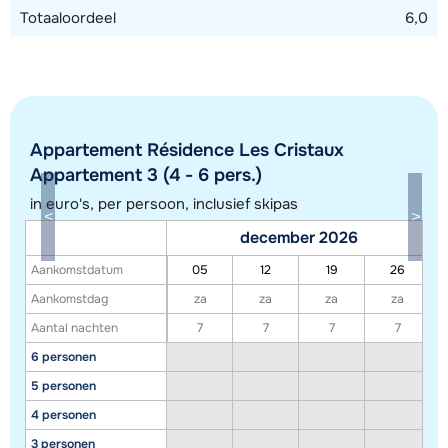
Totaaloordeel
6,0
Appartement Résidence Les Cristaux
Appartement 3 (4 - 6 pers.)
in euro's, per persoon, inclusief skipas
december 2026
Aankomstdatum
05
12
19
26
Toon alle accommodaties in dit gebied
Aankomstdag
za
za
za
za
Deze kaart geeft een indicatie van de ligging van onze accommodaties. De
Aantal nachten
7
7
7
7
exacte locatie kan enigszins afwijken.
6 personen
5 personen
4 personen
3 personen