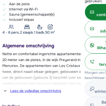
gebruiken:
Aan de piste
Internet via Wi-Fi
Sauna (gemeenschappelijk)
cont
Inclusief skipas
in
4 - 6 pers.
2
slaapk.
1 badk.
50
m²
Algemene omschrijving
What
Nette en comfortabel ingerichte appartementen, op slechts
20 meter van de pistes, in de wijk Preyerand in Les
ter
Menuires. De appartementen van Les Cristaux zijn over
twee, direct naast elkaar gelegen, gebouwen verdeeld. Eén
Morgen om 0
van de gebouwen (gebouw 2) beschikt over een mooie
beschikbaar:
wellnessruimte met sauna en hammam. Hier kan je gratis
gebruik van maken.
Lees de volledige omschrijving
winte
Door de prima ligging van de appartementen stap je zo op
Be