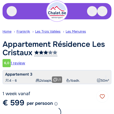
Contact
Bewaa
Home
Frankrijk
Les Trois Vallées
Les Menuires
Appartement Résidence Les
Cristaux
1 review
6,0
Klantwaardering
Appartement 3
1
/
1
4 - 6
2
slaapk.
1
badk.
50
m²
1 week vanaf
€ 599
per persoon