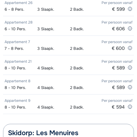
middags- Gevorderd (min. 3 weken)
van week
Appartement 26
Per persoon
vanaf
Mini Kid Schoenen (8 dagen)
afhankelijk
€ 599
6 - 8
Pers.
3
Slaapk.
2
Badk.
van week
Groepsles ski Kind (5 - 13 jaar) 's
afhankelijk
Appartement 28
Per persoon
vanaf
middags - Beginner (0-1 week)
van week
€ 606
6 - 10
Pers.
3
Slaapk.
2
Badk.
Groepsles ski Kind (5 - 13 jaar) 's
afhankelijk
Appartement 7
Per persoon
vanaf
middags - Gemiddeld (2-4 weken)
van week
€ 600
7 - 8
Pers.
3
Slaapk.
2
Badk.
Groepsles ski Kind (5 - 13 jaar) 's
afhankelijk
Appartement 21
Per persoon
vanaf
€ 589
8 - 10
Pers.
4
Slaapk.
2
Badk.
middags - Gevorderd (min. 4 weken)
van week
Appartement 8
Per persoon
vanaf
Groepsles snowboard vanaf 5 jaar
afhankelijk
€ 589
8 - 10
Pers.
4
Slaapk.
2
Badk.
's middags - Beginner (0 weken)
van week
Appartement 9
Per persoon
vanaf
Groepsles snowboard vanaf 5 jaar
afhankelijk
€ 594
8 - 10
Pers.
4
Slaapk.
2
Badk.
's middags - Gemiddeld (1-2 weken)
van week
Groepsles snowboard vanaf 5 jaar
afhankelijk
Skidorp: Les Menuires
's middags - Gevorderd (min. 3
van week