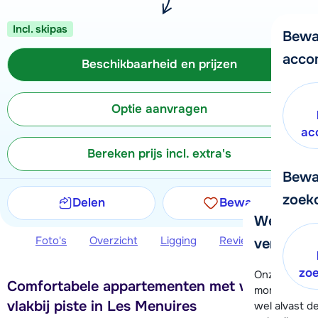
Incl. skipas
Bewa
acco
Beschikbaarheid en prijzen
Optie aanvragen
ac
Bereken prijs incl. extra's
Bewa
zoek
Delen
Bewaren
We helpe
Foto's
Overzicht
Ligging
Reviews
Beschi
verder!
zo
Onze klanten
Comfortabele appartementen met wellness
moment hela
vlakbij piste in Les Menuires
wel alvast d