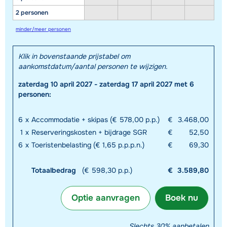
2 personen
minder/meer personen
Klik in bovenstaande prijstabel om
aankomstdatum/aantal personen te wijzigen.
zaterdag 10 april 2027 - zaterdag 17 april 2027 met 6
personen:
6
x
Accommodatie + skipas (€ 578,00 p.p.)
€
3.468,00
1
x
Reserveringskosten + bijdrage SGR
€
52,50
6
x
Toeristenbelasting (€ 1,65 p.p.p.n.)
€
69,30
Totaalbedrag
(€ 598,30 p.p.)
€
3.589,80
Optie aanvragen
Boek nu
Slechts 30% aanbetalen