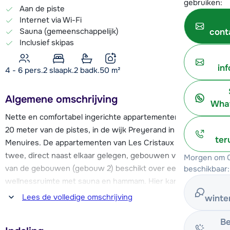
gebruiken:
Aan de piste
Internet via Wi-Fi
Sauna (gemeenschappelijk)
cont
Inclusief skipas
in
4 - 6 pers.
2
slaapk.
2 badk.
50
m²
Algemene omschrijving
What
Nette en comfortabel ingerichte appartementen, op slechts
20 meter van de pistes, in de wijk Preyerand in Les
ter
Menuires. De appartementen van Les Cristaux zijn over
twee, direct naast elkaar gelegen, gebouwen verdeeld. Eén
Morgen om 0
van de gebouwen (gebouw 2) beschikt over een mooie
beschikbaar:
wellnessruimte met sauna en hammam. Hier kan je gratis
gebruik van maken.
Lees de volledige omschrijving
winte
Door de prima ligging van de appartementen stap je zo op
Be