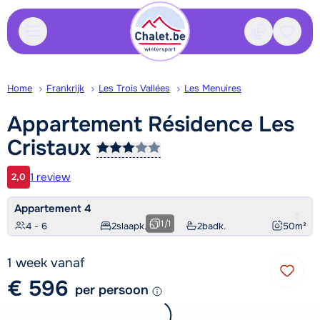
Contact
Bewaa
Home
Frankrijk
Les Trois Vallées
Les Menuires
Appartement Résidence Les
Cristaux
1 review
2,0
Klantwaardering
Appartement 4
1
/
1
4 - 6
2
slaapk.
2
badk.
50
m²
1 week vanaf
€ 596
per persoon