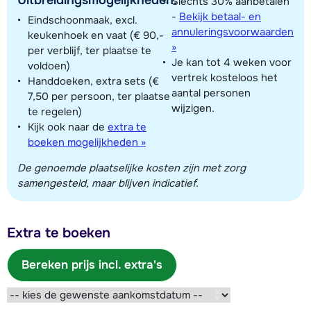
Slechts 30% aanbetalen
-
Bekijk betaal- en
Eindschoonmaak, excl.
annuleringsvoorwaarden
keukenhoek en vaat (€ 90,-
»
per verblijf, ter plaatse te
Je kan tot 4 weken voor
voldoen)
vertrek kosteloos het
Handdoeken, extra sets (€
aantal personen
7,50 per persoon, ter plaatse
wijzigen.
te regelen)
Kijk ook naar de
extra te
boeken mogelijkheden »
De genoemde plaatselijke kosten zijn met zorg
samengesteld, maar blijven indicatief.
Extra te boeken
Bereken prijs incl. extra's