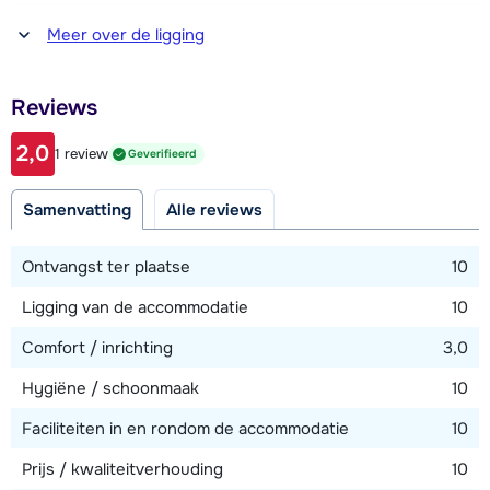
Afstand tot winkel(s)
Meer over de ligging
750 meter
Afstand tot restaurant of bar
Reviews
50 meter
2,0
1 review
Geverifieerd
Afstand tot piste
20 meter
Samenvatting
Alle reviews
Afstand tot skilift
500 meter
Ontvangst ter plaatse
10
Afstand tot skibushalte
Ligging van de accommodatie
10
50 meter
Comfort / inrichting
3,0
Hygiëne / schoonmaak
10
Bekijk kaart
Faciliteiten in en rondom de accommodatie
10
Prijs / kwaliteitverhouding
10