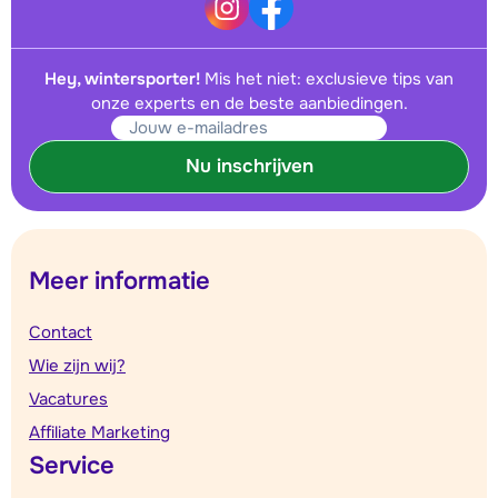
Hey, wintersporter!
Mis het niet: exclusieve tips van
onze experts en de beste aanbiedingen.
Nu inschrijven
Meer informatie
Contact
Wie zijn wij?
Vacatures
Affiliate Marketing
Service