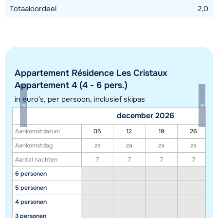
Totaaloordeel
2,0
Appartement Résidence Les Cristaux
Appartement 4 (4 - 6 pers.)
in euro's, per persoon, inclusief skipas
december 2026
Aankomstdatum
05
12
19
26
Toon alle accommodaties in dit gebied
Aankomstdag
za
za
za
za
Deze kaart geeft een indicatie van de ligging van onze accommodaties. De
Aantal nachten
7
7
7
7
exacte locatie kan enigszins afwijken.
6 personen
5 personen
4 personen
3 personen