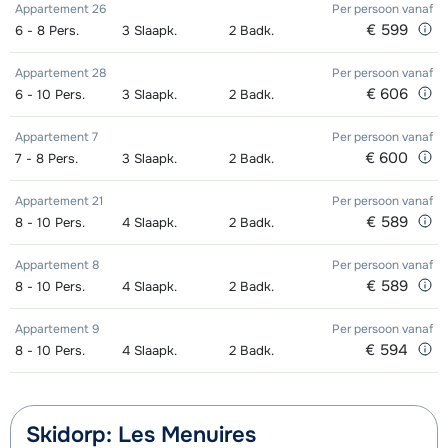
middags- Gevorderd (min. 3 weken)
van week
Appartement 26
Per persoon
vanaf
Mini Kid Schoenen (8 dagen)
afhankelijk
€ 599
6 - 8
Pers.
3
Slaapk.
2
Badk.
van week
Groepsles ski Kind (5 - 13 jaar) 's
afhankelijk
Appartement 28
Per persoon
vanaf
middags - Beginner (0-1 week)
van week
€ 606
6 - 10
Pers.
3
Slaapk.
2
Badk.
Groepsles ski Kind (5 - 13 jaar) 's
afhankelijk
Appartement 7
Per persoon
vanaf
middags - Gemiddeld (2-4 weken)
van week
€ 600
7 - 8
Pers.
3
Slaapk.
2
Badk.
Groepsles ski Kind (5 - 13 jaar) 's
afhankelijk
Appartement 21
Per persoon
vanaf
€ 589
8 - 10
Pers.
4
Slaapk.
2
Badk.
middags - Gevorderd (min. 4 weken)
van week
Appartement 8
Per persoon
vanaf
Groepsles snowboard vanaf 5 jaar
afhankelijk
€ 589
8 - 10
Pers.
4
Slaapk.
2
Badk.
's middags - Beginner (0 weken)
van week
Appartement 9
Per persoon
vanaf
Groepsles snowboard vanaf 5 jaar
afhankelijk
€ 594
8 - 10
Pers.
4
Slaapk.
2
Badk.
's middags - Gemiddeld (1-2 weken)
van week
Groepsles snowboard vanaf 5 jaar
afhankelijk
Skidorp: Les Menuires
's middags - Gevorderd (min. 3
van week