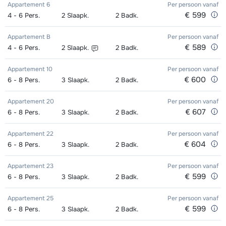
Appartement 6
Per persoon
vanaf
Goud (Sensation) Ski's + Schoenen
afhankelijk
€ 599
4 - 6
Pers.
2
Slaapk.
2
Badk.
Kampioen (Champion) Schoenen (8
afhankelijk
Zilver (Evolution) Snowboard (8
Groepsles snowboard vanaf 5 jaar
afhankelijk
afhankelijk
+ Stokken (8 dagen)
van week
dagen)
van week
dagen)
's morgens - Beginner (0 weken)
van week
van week
Appartement B
Per persoon
vanaf
€ 589
4 - 6
Pers.
2
Slaapk.
2
Badk.
Goud (Sensation) Ski's + Stokken (8
afhankelijk
Toekomst (Espoir) Ski's + Schoenen
afhankelijk
Zilver (Evolution) Boots (8 dagen)
Groepsles snowboard vanaf 5 jaar
afhankelijk
afhankelijk
dagen)
van week
+ Stokken (8 dagen)
van week
Appartement 10
Per persoon
vanaf
's morgens - Gemiddeld (1-2 weken)
van week
van week
€ 600
6 - 8
Pers.
3
Slaapk.
2
Badk.
Goud (Sensation) Schoenen (8
afhankelijk
Toekomst (Espoir) Ski's + Stokken (8
afhankelijk
Groepsles snowboard vanaf 5 jaar
afhankelijk
Appartement 20
Per persoon
vanaf
dagen)
van week
dagen)
van week
's morgens - Gevorderd (min. 3
van week
€ 607
6 - 8
Pers.
3
Slaapk.
2
Badk.
weken)
Zilver (Evolution) Ski's + Schoenen +
afhankelijk
Toekomst (Espoir) Schoenen (8
afhankelijk
Appartement 22
Per persoon
vanaf
Stokken (8 dagen)
van week
dagen)
van week
Groepsles ski Volwassene 's
afhankelijk
€ 604
6 - 8
Pers.
3
Slaapk.
2
Badk.
middags - Beginner (0 weken)
van week
Zilver (Evolution) Ski's + Stokken (8
afhankelijk
Mini Kid Ski's + Stokken + Schoenen
afhankelijk
Appartement 23
Per persoon
vanaf
dagen)
van week
€ 599
6 - 8
(8 dagen)
Pers.
3
Slaapk.
2
Badk.
van week
Groepsles ski Volwassene 's
afhankelijk
middags - Gemiddeld (1-3 weken)
van week
Zilver (Evolution) Schoenen (8
afhankelijk
Mini Kid Ski's + Stokken (8 dagen)
afhankelijk
Appartement 25
Per persoon
vanaf
€ 599
6 - 8
Pers.
3
Slaapk.
2
Badk.
dagen)
van week
van week
Groepsles ski Volwassene 's
afhankelijk