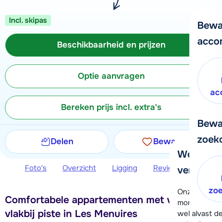
Incl. skipas
Bewa
acco
Beschikbaarheid en prijzen
Optie aanvragen
ac
Bereken prijs incl. extra's
Bewa
zoek
Delen
Bewaren
We helpe
Foto's
Overzicht
Ligging
Reviews
Beschi
verder!
zo
Onze klanten
Comfortabele appartementen met wellness
moment hela
vlakbij piste in Les Menuires
wel alvast d