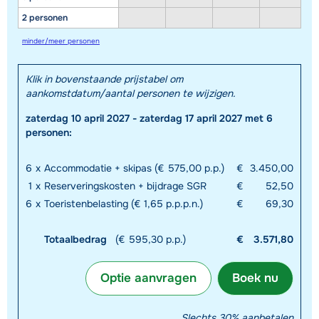
2 personen
minder/meer personen
Klik in bovenstaande prijstabel om
aankomstdatum/aantal personen te wijzigen.
zaterdag 10 april 2027 - zaterdag 17 april 2027 met 6
personen:
6
x
Accommodatie + skipas (€ 575,00 p.p.)
€
3.450,00
1
x
Reserveringskosten + bijdrage SGR
€
52,50
6
x
Toeristenbelasting (€ 1,65 p.p.p.n.)
€
69,30
Totaalbedrag
(€ 595,30 p.p.)
€
3.571,80
Optie aanvragen
Boek nu
Slechts 30% aanbetalen