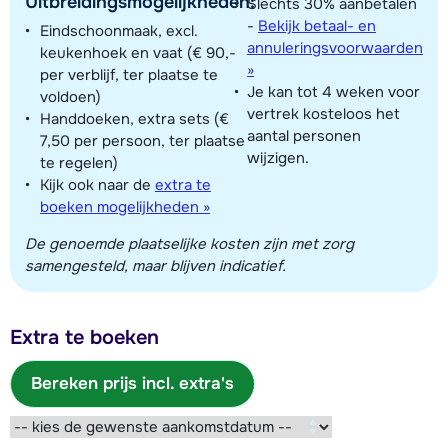
Uitbreidingsmogelijkheden:
Slechts 30% aanbetalen
-
Bekijk betaal- en
Eindschoonmaak, excl.
annuleringsvoorwaarden
keukenhoek en vaat (€ 90,-
»
per verblijf, ter plaatse te
Je kan tot 4 weken voor
voldoen)
vertrek kosteloos het
Handdoeken, extra sets (€
aantal personen
7,50 per persoon, ter plaatse
wijzigen.
te regelen)
Kijk ook naar de
extra te
boeken mogelijkheden »
De genoemde plaatselijke kosten zijn met zorg
samengesteld, maar blijven indicatief.
Extra te boeken
Bereken prijs incl. extra's