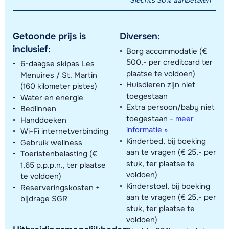
Slechts 30% aanbetalen
Getoonde prijs is
Diversen:
inclusief:
Borg accommodatie (€
500,- per creditcard ter
6-daagse skipas Les
plaatse te voldoen)
Menuires / St. Martin
Huisdieren zijn niet
(160 kilometer pistes)
toegestaan
Water en energie
Extra persoon/baby niet
Bedlinnen
toegestaan
-
meer
Handdoeken
informatie »
Wi-Fi internetverbinding
Kinderbed, bij boeking
Gebruik wellness
aan te vragen (€ 25,- per
Toeristenbelasting (€
stuk, ter plaatse te
1,65 p.p.p.n., ter plaatse
voldoen)
te voldoen)
Kinderstoel, bij boeking
Reserveringskosten +
aan te vragen (€ 25,- per
bijdrage SGR
stuk, ter plaatse te
voldoen)