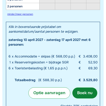
2 personen
minder/meer personen
Klik in bovenstaande prijstabel om
aankomstdatum/aantal personen te wijzigen.
zaterdag 10 april 2027 - zaterdag 17 april 2027 met 6
personen:
6
x
Accommodatie + skipas (€ 568,00 p.p.)
€
3.408,00
1
x
Reserveringskosten + bijdrage SGR
€
52,50
6
x
Toeristenbelasting (€ 1,65 p.p.p.n.)
€
69,30
Totaalbedrag
(€ 588,30 p.p.)
€
3.529,80
Optie aanvragen
Boek nu