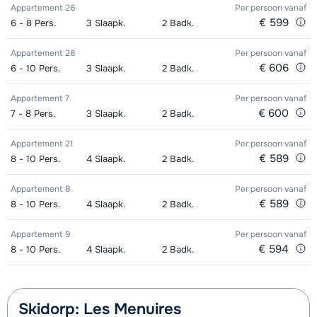
middags- Gevorderd (min. 3 weken)
van week
Appartement 26
Per persoon
vanaf
Mini Kid Schoenen (8 dagen)
afhankelijk
€ 599
6 - 8
Pers.
3
Slaapk.
2
Badk.
van week
Groepsles ski Kind (5 - 13 jaar) 's
afhankelijk
Appartement 28
Per persoon
vanaf
middags - Beginner (0-1 week)
van week
€ 606
6 - 10
Pers.
3
Slaapk.
2
Badk.
Groepsles ski Kind (5 - 13 jaar) 's
afhankelijk
Appartement 7
Per persoon
vanaf
middags - Gemiddeld (2-4 weken)
van week
€ 600
7 - 8
Pers.
3
Slaapk.
2
Badk.
Groepsles ski Kind (5 - 13 jaar) 's
afhankelijk
Appartement 21
Per persoon
vanaf
€ 589
8 - 10
Pers.
4
Slaapk.
2
Badk.
middags - Gevorderd (min. 4 weken)
van week
Appartement 8
Per persoon
vanaf
Groepsles snowboard vanaf 5 jaar
afhankelijk
€ 589
8 - 10
Pers.
4
Slaapk.
2
Badk.
's middags - Beginner (0 weken)
van week
Appartement 9
Per persoon
vanaf
Groepsles snowboard vanaf 5 jaar
afhankelijk
€ 594
8 - 10
Pers.
4
Slaapk.
2
Badk.
's middags - Gemiddeld (1-2 weken)
van week
Groepsles snowboard vanaf 5 jaar
afhankelijk
Skidorp: Les Menuires
's middags - Gevorderd (min. 3
van week