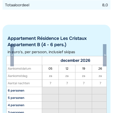
Totaaloordeel
8,0
Appartement Résidence Les Cristaux
Appartement B (4 - 6 pers.)
in euro's, per persoon, inclusief skipas
december 2026
Aankomstdatum
05
12
19
26
Toon alle accommodaties in dit gebied
Aankomstdag
za
za
za
za
Deze kaart geeft een indicatie van de ligging van onze accommodaties. De
Aantal nachten
7
7
7
7
exacte locatie kan enigszins afwijken.
6 personen
5 personen
4 personen
3 personen