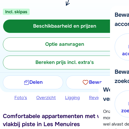
Incl. skipas
Bewa
acco
Beschikbaarheid en prijzen
Optie aanvragen
ac
Bereken prijs incl. extra's
Bewa
zoek
Delen
Bewaren
We helpe
Foto's
Overzicht
Ligging
Reviews
Beschi
verder!
zo
Onze klanten
Comfortabele appartementen met wellness
moment hela
vlakbij piste in Les Menuires
wel alvast d