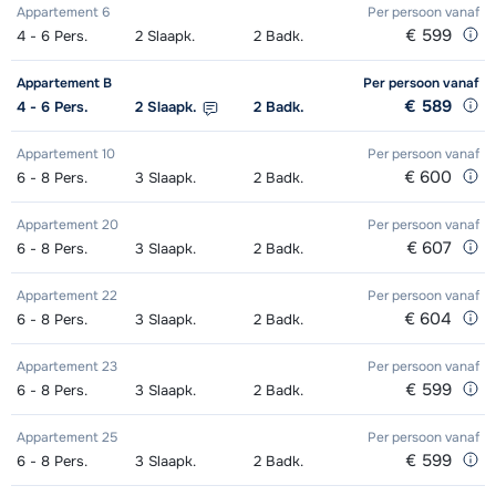
Appartement 6
Per persoon
vanaf
Goud (Sensation) Ski's + Schoenen
afhankelijk
€ 599
4 - 6
Pers.
2
Slaapk.
2
Badk.
Kampioen (Champion) Schoenen (8
afhankelijk
Zilver (Evolution) Snowboard (8
Groepsles snowboard vanaf 5 jaar
afhankelijk
afhankelijk
+ Stokken (8 dagen)
van week
dagen)
van week
dagen)
's morgens - Beginner (0 weken)
van week
van week
Appartement B
Per persoon
vanaf
€ 589
4 - 6
Pers.
2
Slaapk.
2
Badk.
Goud (Sensation) Ski's + Stokken (8
afhankelijk
Toekomst (Espoir) Ski's + Schoenen
afhankelijk
Zilver (Evolution) Boots (8 dagen)
Groepsles snowboard vanaf 5 jaar
afhankelijk
afhankelijk
dagen)
van week
+ Stokken (8 dagen)
van week
Appartement 10
Per persoon
vanaf
's morgens - Gemiddeld (1-2 weken)
van week
van week
€ 600
6 - 8
Pers.
3
Slaapk.
2
Badk.
Goud (Sensation) Schoenen (8
afhankelijk
Toekomst (Espoir) Ski's + Stokken (8
afhankelijk
Groepsles snowboard vanaf 5 jaar
afhankelijk
Appartement 20
Per persoon
vanaf
dagen)
van week
dagen)
van week
's morgens - Gevorderd (min. 3
van week
€ 607
6 - 8
Pers.
3
Slaapk.
2
Badk.
weken)
Zilver (Evolution) Ski's + Schoenen +
afhankelijk
Toekomst (Espoir) Schoenen (8
afhankelijk
Appartement 22
Per persoon
vanaf
Stokken (8 dagen)
van week
dagen)
van week
Groepsles ski Volwassene 's
afhankelijk
€ 604
6 - 8
Pers.
3
Slaapk.
2
Badk.
middags - Beginner (0 weken)
van week
Zilver (Evolution) Ski's + Stokken (8
afhankelijk
Mini Kid Ski's + Stokken + Schoenen
afhankelijk
Appartement 23
Per persoon
vanaf
dagen)
van week
€ 599
6 - 8
(8 dagen)
Pers.
3
Slaapk.
2
Badk.
van week
Groepsles ski Volwassene 's
afhankelijk
middags - Gemiddeld (1-3 weken)
van week
Zilver (Evolution) Schoenen (8
afhankelijk
Mini Kid Ski's + Stokken (8 dagen)
afhankelijk
Appartement 25
Per persoon
vanaf
€ 599
6 - 8
Pers.
3
Slaapk.
2
Badk.
dagen)
van week
van week
Groepsles ski Volwassene 's
afhankelijk