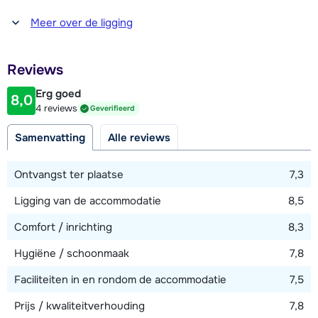
Afstand tot winkel(s)
Meer over de ligging
750 meter
Afstand tot restaurant of bar
Reviews
50 meter
Erg goed
8,0
Afstand tot piste
4 reviews
Geverifieerd
20 meter
Samenvatting
Alle reviews
Afstand tot skilift
500 meter
Ontvangst ter plaatse
7,3
Afstand tot skibushalte
Ligging van de accommodatie
8,5
50 meter
Comfort / inrichting
8,3
Hygiëne / schoonmaak
7,8
Bekijk kaart
Faciliteiten in en rondom de accommodatie
7,5
Prijs / kwaliteitverhouding
7,8