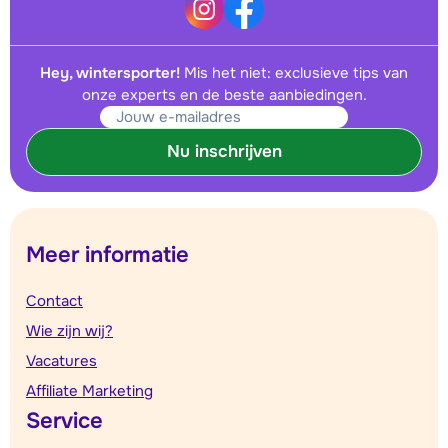
Hey, wintersporter!
Mis het niet: exclusieve tips van
onze experts en de beste aanbiedingen.
Nu inschrijven
Meer informatie
Contact
Wie zijn wij?
Vacatures
Affiliate Marketing
Service