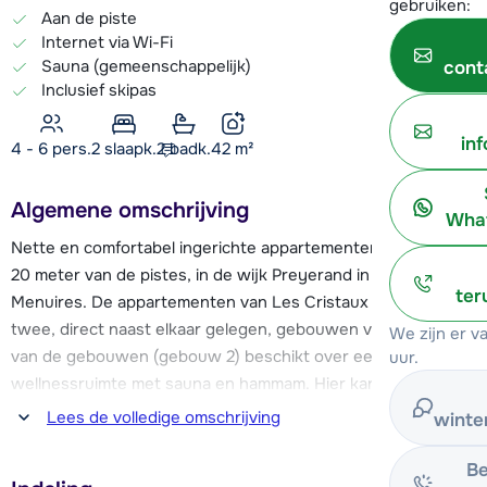
gebruiken:
Aan de piste
Internet via Wi-Fi
Sauna (gemeenschappelijk)
cont
Inclusief skipas
in
4 - 6 pers.
2
slaapk.
2 badk.
42
m²
Algemene omschrijving
What
Nette en comfortabel ingerichte appartementen, op slechts
20 meter van de pistes, in de wijk Preyerand in Les
ter
Menuires. De appartementen van Les Cristaux zijn over
twee, direct naast elkaar gelegen, gebouwen verdeeld. Eén
We zijn er 
van de gebouwen (gebouw 2) beschikt over een mooie
uur.
wellnessruimte met sauna en hammam. Hier kan je gratis
gebruik van maken.
Lees de volledige omschrijving
winte
Door de prima ligging van de appartementen stap je zo op
Be