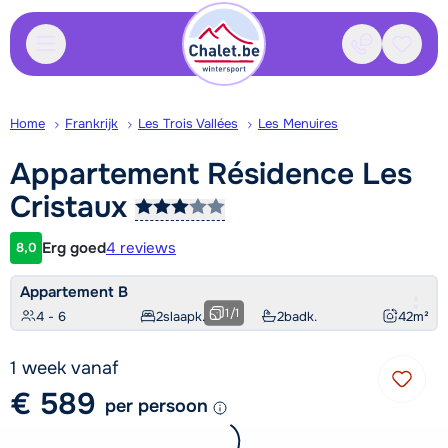
Contact
Bewaa
Home
Frankrijk
Les Trois Vallées
Les Menuires
Appartement Résidence Les
Cristaux
Erg goed
4 reviews
8,0
Klantwaardering
Appartement B
1
/
1
4 - 6
2
slaapk.
2
badk.
42
m²
1 week vanaf
€ 589
per persoon