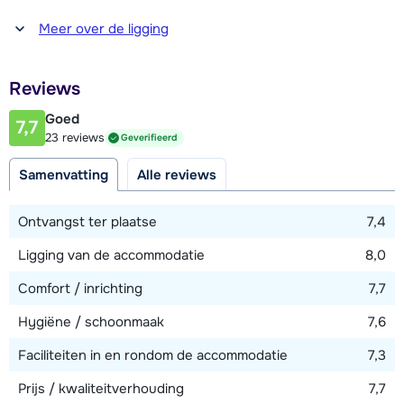
Afstand tot winkel(s)
Meer over de ligging
750 meter
Afstand tot restaurant of bar
Reviews
50 meter
Goed
7,7
Afstand tot piste
23 reviews
Geverifieerd
20 meter
Samenvatting
Alle reviews
Afstand tot skilift
500 meter
Ontvangst ter plaatse
7,4
Afstand tot skibushalte
Ligging van de accommodatie
8,0
50 meter
Comfort / inrichting
7,7
Hygiëne / schoonmaak
7,6
Bekijk kaart
Faciliteiten in en rondom de accommodatie
7,3
Prijs / kwaliteitverhouding
7,7