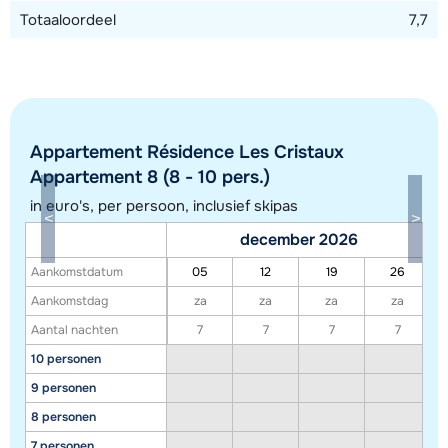
Totaaloordeel
7,7
Appartement Résidence Les Cristaux
Appartement 8 (8 - 10 pers.)
in euro's, per persoon, inclusief skipas
december 2026
Aankomstdatum
05
12
19
26
Toon alle accommodaties in dit gebied
Aankomstdag
za
za
za
za
Deze kaart geeft een indicatie van de ligging van onze accommodaties. De
Aantal nachten
7
7
7
7
exacte locatie kan enigszins afwijken.
10 personen
9 personen
8 personen
7 personen