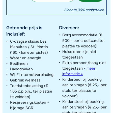
Slechts 30% aanbetalen
Getoonde prijs is
Diversen:
inclusief:
Borg accommodatie (€
500,- per creditcard ter
6-daagse skipas Les
plaatse te voldoen)
Menuires / St. Martin
Huisdieren zijn niet
(160 kilometer pistes)
toegestaan
Water en energie
Extra persoon/baby niet
Bedlinnen
toegestaan
-
meer
Handdoeken
informatie »
Wi-Fi internetverbinding
Kinderbed, bij boeking
Gebruik wellness
aan te vragen (€ 25,- per
Toeristenbelasting (€
stuk, ter plaatse te
1,65 p.p.p.n., ter plaatse
voldoen)
te voldoen)
Kinderstoel, bij boeking
Reserveringskosten +
aan te vragen (€ 25,- per
bijdrage SGR
stuk, ter plaatse te