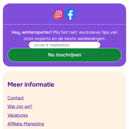
Hey, wintersporter!
Mis het niet: exclusieve tips van
onze experts en de beste aanbiedingen.
Nu inschrijven
Meer informatie
Contact
Wie zijn wij?
Vacatures
Affiliate Marketing