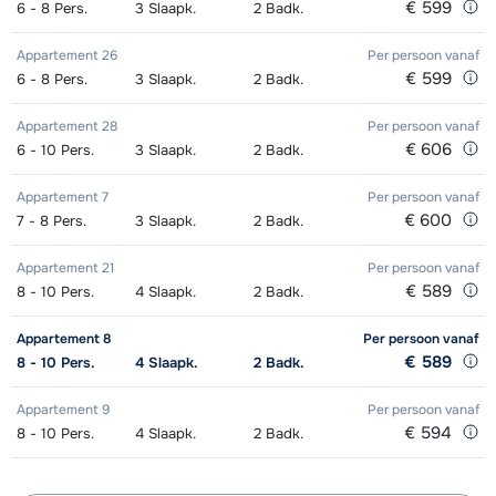
€ 599
6 - 8
Pers.
3
Slaapk.
2
Badk.
dagen)
van week
van week
Groepsles ski Volwassene 's
afhankelijk
middags- Gevorderd (min. 3 weken)
van week
Appartement 26
Per persoon
vanaf
Mini Kid Schoenen (8 dagen)
afhankelijk
€ 599
6 - 8
Pers.
3
Slaapk.
2
Badk.
van week
Groepsles ski Kind (5 - 13 jaar) 's
afhankelijk
Appartement 28
Per persoon
vanaf
middags - Beginner (0-1 week)
van week
€ 606
6 - 10
Pers.
3
Slaapk.
2
Badk.
Groepsles ski Kind (5 - 13 jaar) 's
afhankelijk
Appartement 7
Per persoon
vanaf
middags - Gemiddeld (2-4 weken)
van week
€ 600
7 - 8
Pers.
3
Slaapk.
2
Badk.
Groepsles ski Kind (5 - 13 jaar) 's
afhankelijk
Appartement 21
Per persoon
vanaf
€ 589
8 - 10
Pers.
4
Slaapk.
2
Badk.
middags - Gevorderd (min. 4 weken)
van week
Appartement 8
Per persoon
vanaf
Groepsles snowboard vanaf 5 jaar
afhankelijk
€ 589
8 - 10
Pers.
4
Slaapk.
2
Badk.
's middags - Beginner (0 weken)
van week
Appartement 9
Per persoon
vanaf
Groepsles snowboard vanaf 5 jaar
afhankelijk
€ 594
8 - 10
Pers.
4
Slaapk.
2
Badk.
's middags - Gemiddeld (1-2 weken)
van week