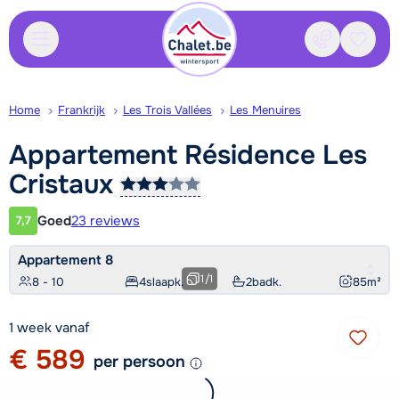
Contact
Bewaa
Home
Frankrijk
Les Trois Vallées
Les Menuires
Appartement Résidence Les
Cristaux
Goed
23 reviews
7,7
Klantwaardering
Appartement 8
1
/
1
8 - 10
4
slaapk.
2
badk.
85
m²
1 week vanaf
€ 589
per persoon