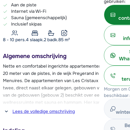
gebruiken:
Aan de piste
Internet via Wi-Fi
Sauna (gemeenschappelijk)
cont
Inclusief skipas
in
8 - 10 pers.
4
slaapk.
2 badk.
85
m²
Algemene omschrijving
What
Nette en comfortabel ingerichte appartementen, op slechts
20 meter van de pistes, in de wijk Preyerand in Les
ter
Menuires. De appartementen van Les Cristaux zijn over
twee, direct naast elkaar gelegen, gebouwen verdeeld. Eén
Morgen om 0
van de gebouwen (gebouw 2) beschikt over een mooie
beschikbaar:
wellnessruimte met sauna en hammam. Hier kan je gratis
gebruik van maken.
Lees de volledige omschrijving
winte
Door de prima ligging van de appartementen stap je zo op
Be