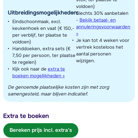
voldoen)
Uitbreidingsmogelijkheden:
Slechts 30% aanbetalen
-
Bekijk betaal- en
Eindschoonmaak, excl.
annuleringsvoorwaarden
keukenhoek en vaat (€ 150,-
»
per verblijf, ter plaatse te
Je kan tot 4 weken voor
voldoen)
vertrek kosteloos het
Handdoeken, extra sets (€
aantal personen
7,50 per persoon, ter plaatse
wijzigen.
te regelen)
Kijk ook naar de
extra te
boeken mogelijkheden »
De genoemde plaatselijke kosten zijn met zorg
samengesteld, maar blijven indicatief.
Extra te boeken
Bereken prijs incl. extra's