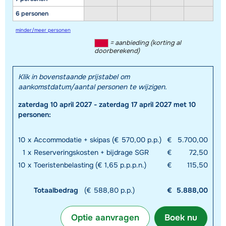
6 personen
minder/meer personen
= aanbieding (korting al
doorberekend)
Klik in bovenstaande prijstabel om
aankomstdatum/aantal personen te wijzigen.
zaterdag 10 april 2027 - zaterdag 17 april 2027 met 10
personen:
10
x
Accommodatie + skipas (€ 570,00 p.p.)
€
5.700,00
1
x
Reserveringskosten + bijdrage SGR
€
72,50
10
x
Toeristenbelasting (€ 1,65 p.p.p.n.)
€
115,50
Totaalbedrag
(€ 588,80 p.p.)
€
5.888,00
Optie aanvragen
Boek nu