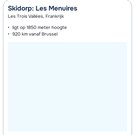
Groepsles snowboard vanaf 5 jaar
afhankelijk
Skidorp: Les Menuires
's middags - Gevorderd (min. 3
van week
Les Trois Vallées, Frankrijk
weken)
ligt op
1850 meter
hoogte
920 km
vanaf Brussel