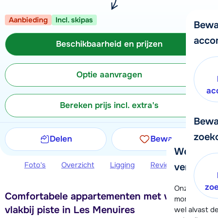
Aanbieding
Incl. skipas
Bewa
acco
Beschikbaarheid en prijzen
Optie aanvragen
ac
Bereken prijs incl. extra's
Bewa
zoek
Delen
Bewaren
We helpe
Foto's
Overzicht
Ligging
Reviews
Beschi
verder!
zo
Onze klanten
Comfortabele appartementen met wellness
moment hela
vlakbij piste in Les Menuires
wel alvast d