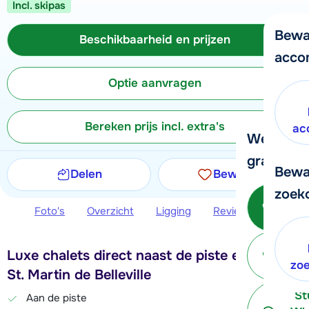
Incl. skipas
Bewa
Beschikbaarheid en prijzen
acco
Optie aanvragen
Bereken prijs incl. extra's
ac
We helpe
graag ver
Bewa
Delen
Bewaren
zoek
Bel 
Foto's
Overzicht
Ligging
Reviews
Beschi
3
P
Luxe chalets direct naast de piste en lift in
terug
zo
St. Martin de Belleville
St
Aan de piste