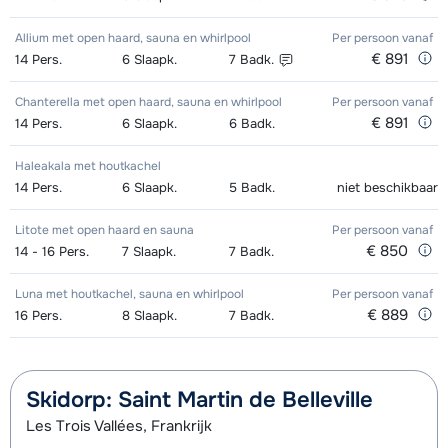
Allium met open haard, sauna en whirlpool
Per persoon
vanaf
€ 891
14
Pers.
6
Slaapk.
7
Badk.
Chanterella met open haard, sauna en whirlpool
Per persoon
vanaf
€ 891
14
Pers.
6
Slaapk.
6
Badk.
Haleakala met houtkachel
14
Pers.
6
Slaapk.
5
Badk.
niet beschikbaar
Litote met open haard en sauna
Per persoon
vanaf
€ 850
14 - 16
Pers.
7
Slaapk.
7
Badk.
Luna met houtkachel, sauna en whirlpool
Per persoon
vanaf
€ 889
16
Pers.
8
Slaapk.
7
Badk.
Skidorp: Saint Martin de Belleville
Les Trois Vallées, Frankrijk