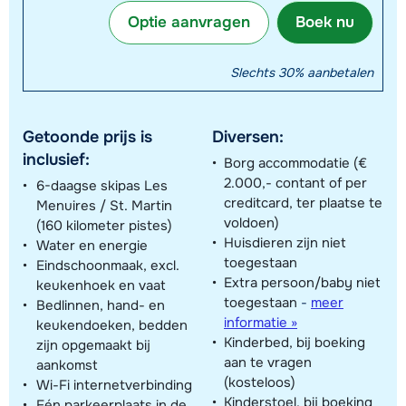
Optie aanvragen
Boek nu
Slechts 30% aanbetalen
Getoonde prijs is
Diversen:
inclusief:
Borg accommodatie (€
2.000,- contant of per
6-daagse skipas Les
creditcard, ter plaatse te
Menuires / St. Martin
voldoen)
(160 kilometer pistes)
Huisdieren zijn niet
Water en energie
toegestaan
Eindschoonmaak, excl.
Extra persoon/baby niet
keukenhoek en vaat
toegestaan
-
meer
Bedlinnen, hand- en
informatie »
keukendoeken, bedden
Kinderbed, bij boeking
zijn opgemaakt bij
aan te vragen
aankomst
(kosteloos)
Wi-Fi internetverbinding
Kinderstoel, bij boeking
Eén parkeerplaats in de