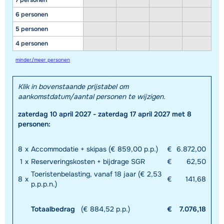
7 personen
6 personen
5 personen
4 personen
minder/meer personen
Klik in bovenstaande prijstabel om
aankomstdatum/aantal personen te wijzigen.
zaterdag 10 april 2027 - zaterdag 17 april 2027 met 8
personen:
8
x
Accommodatie + skipas (€ 859,00 p.p.)
€
6.872,00
1
x
Reserveringskosten + bijdrage SGR
€
62,50
Toeristenbelasting, vanaf 18 jaar (€ 2,53
8
x
€
141,68
p.p.p.n.)
Totaalbedrag
(€ 884,52 p.p.)
€
7.076,18