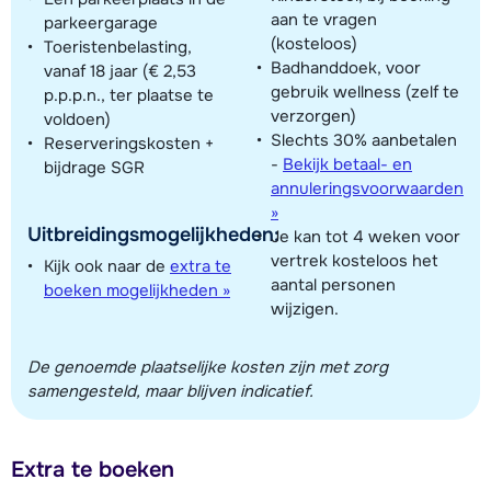
aan te vragen
parkeergarage
(kosteloos)
Toeristenbelasting,
Badhanddoek, voor
vanaf 18 jaar (€ 2,53
gebruik wellness (zelf te
p.p.p.n., ter plaatse te
verzorgen)
voldoen)
Slechts 30% aanbetalen
Reserveringskosten +
-
Bekijk betaal- en
bijdrage SGR
annuleringsvoorwaarden
»
Uitbreidingsmogelijkheden:
Je kan tot 4 weken voor
vertrek kosteloos het
Kijk ook naar de
extra te
aantal personen
boeken mogelijkheden »
wijzigen.
De genoemde plaatselijke kosten zijn met zorg
samengesteld, maar blijven indicatief.
Extra te boeken