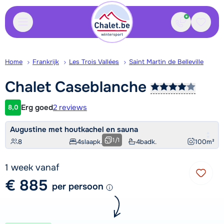
Contact
Bewaa
Home
Frankrijk
Les Trois Vallées
Saint Martin de Belleville
Chalet
Caseblanche
Erg goed
2 reviews
8,0
Klantwaardering
Augustine met houtkachel en sauna
1
/
1
8
4
slaapk.
4
badk.
100
m²
1 week vanaf
€ 885
per persoon