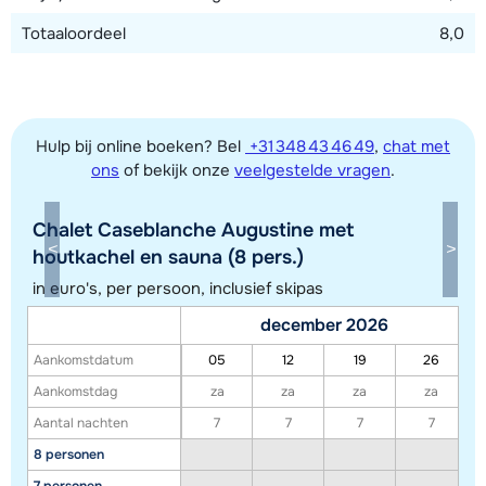
Totaaloordeel
8,0
Hulp bij online boeken? Bel
+31 348 43 46 49
,
chat met
ons
of bekijk onze
veelgestelde vragen
.
Chalet Caseblanche Augustine met
Toon alle accommodaties in dit gebied
houtkachel en sauna (8 pers.)
Deze kaart geeft een indicatie van de ligging van onze accommodaties. De
in euro's, per persoon, inclusief skipas
exacte locatie kan enigszins afwijken.
december 2026
Aankomstdatum
05
12
19
26
Aankomstdag
za
za
za
za
Aantal nachten
7
7
7
7
8 personen