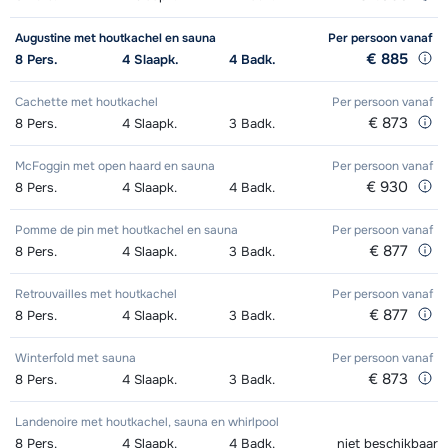
middags - Gevorderd
Zilver (Evolution) Schoenen (8
afhankelijk
Mini Kid Ski's + Stokken (8 dagen)
afhankelijk
Augustine met houtkachel en sauna
Per persoon
vanaf
€ 885
8
Pers.
4
Slaapk.
4
Badk.
dagen)
van week
van week
Cachette met houtkachel
Per persoon
vanaf
Mini Kid Schoenen (8 dagen)
afhankelijk
€ 873
8
Pers.
4
Slaapk.
3
Badk.
van week
McFoggin met open haard en sauna
Per persoon
vanaf
€ 930
8
Pers.
4
Slaapk.
4
Badk.
Pomme de pin met houtkachel en sauna
Per persoon
vanaf
€ 877
8
Pers.
4
Slaapk.
3
Badk.
Retrouvailles met houtkachel
Per persoon
vanaf
€ 877
8
Pers.
4
Slaapk.
3
Badk.
Winterfold met sauna
Per persoon
vanaf
€ 873
8
Pers.
4
Slaapk.
3
Badk.
Landenoire met houtkachel, sauna en whirlpool
8
Pers.
4
Slaapk.
4
Badk.
niet beschikbaar