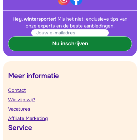
Hey, wintersporter!
Mis het niet: exclusieve tips van
onze experts en de beste aanbiedingen.
Nu inschrijven
Meer informatie
Contact
Wie zijn wij?
Vacatures
Affiliate Marketing
Service