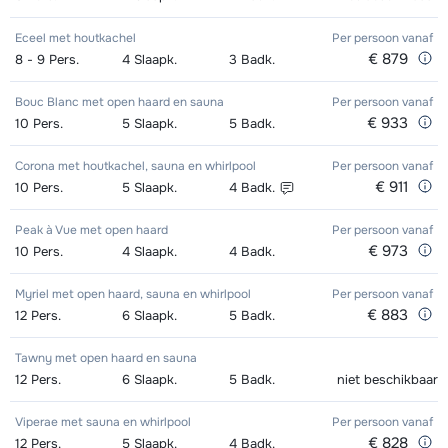
Eceel met houtkachel
Per persoon
vanaf
€ 879
8 - 9
Pers.
4
Slaapk.
3
Badk.
Bouc Blanc met open haard en sauna
Per persoon
vanaf
€ 933
10
Pers.
5
Slaapk.
5
Badk.
Corona met houtkachel, sauna en whirlpool
Per persoon
vanaf
€ 911
10
Pers.
5
Slaapk.
4
Badk.
Peak à Vue met open haard
Per persoon
vanaf
€ 973
10
Pers.
4
Slaapk.
4
Badk.
Myriel met open haard, sauna en whirlpool
Per persoon
vanaf
€ 883
12
Pers.
6
Slaapk.
5
Badk.
Tawny met open haard en sauna
12
Pers.
6
Slaapk.
5
Badk.
niet beschikbaar
Viperae met sauna en whirlpool
Per persoon
vanaf
€ 828
12
Pers.
5
Slaapk.
4
Badk.