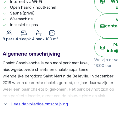
Wh
Internet via Wi-Fi
Open haard / houtkachel
b
Sauna (privé)
Wasmachine
V
Inclusief skipas
conta
8 pers.
4
slaapk.
4 badk.
100
m²
Ma
info
Algemene omschrijving
We zijn er v
Chalet Caseblanche is een mooi park met luxe,
13:00 uur.
nieuwgebouwde chalets en chalet-appartementen in het
vriendelijke bergdorp Saint Martin de Belleville. In december
2018 waren de eerste chalets gereed, elk jaar daarna zijn er
weer een paar chalets bijgekomen. Het park bevindt zich op
een perfecte locatie, direct aan de blauwe piste en vlak
boven het dalstation van cabinelift Saint Martin 1. Hierdoor is
Lees de volledige omschrijving
er de mogelijkheid voor ski-in & ski-out. Deze cabinelift heeft
aansluiting op de pistes die je naar de skigebieden van Les