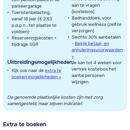
aan te vragen
parkeergarage
(kosteloos)
Toeristenbelasting,
Badhanddoek, voor
vanaf 18 jaar (€ 2,53
gebruik wellness (zelf te
p.p.p.n., ter plaatse te
verzorgen)
voldoen)
Slechts 30% aanbetalen
Reserveringskosten +
-
Bekijk betaal- en
bijdrage SGR
annuleringsvoorwaarden
»
Uitbreidingsmogelijkheden:
Je kan tot 4 weken voor
vertrek kosteloos het
Kijk ook naar de
extra te
aantal personen
boeken mogelijkheden »
wijzigen.
De genoemde plaatselijke kosten zijn met zorg
samengesteld, maar blijven indicatief.
Extra te boeken