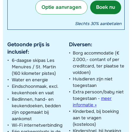
Optie aanvragen
Boek nu
Slechts 30% aanbetalen
Getoonde prijs is
Diversen:
inclusief:
Borg accommodatie (€
2.000,- contant of per
6-daagse skipas Les
creditcard, ter plaatse te
Menuires / St. Martin
voldoen)
(160 kilometer pistes)
Huisdieren zijn niet
Water en energie
toegestaan
Eindschoonmaak, excl.
Extra persoon/baby niet
keukenhoek en vaat
toegestaan
-
meer
Bedlinnen, hand- en
informatie »
keukendoeken, bedden
Kinderbed, bij boeking
zijn opgemaakt bij
aan te vragen
aankomst
(kosteloos)
Wi-Fi internetverbinding
Kinderstoel, bij boeking
Eén parkeerplaats in de