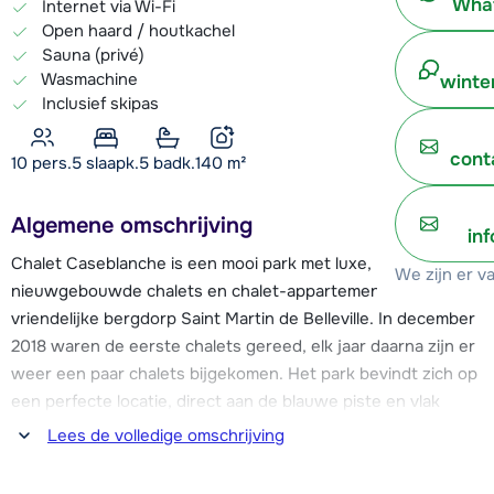
What
Internet via Wi-Fi
Open haard / houtkachel
Sauna (privé)
Wasmachine
winte
Inclusief skipas
cont
10 pers.
5
slaapk.
5 badk.
140
m²
Algemene omschrijving
in
Chalet Caseblanche is een mooi park met luxe,
We zijn er v
nieuwgebouwde chalets en chalet-appartementen in het
vriendelijke bergdorp Saint Martin de Belleville. In december
2018 waren de eerste chalets gereed, elk jaar daarna zijn er
weer een paar chalets bijgekomen. Het park bevindt zich op
een perfecte locatie, direct aan de blauwe piste en vlak
boven het dalstation van cabinelift Saint Martin 1. Hierdoor is
Lees de volledige omschrijving
er de mogelijkheid voor ski-in & ski-out. Deze cabinelift heeft
aansluiting op de pistes die je naar de skigebieden van Les