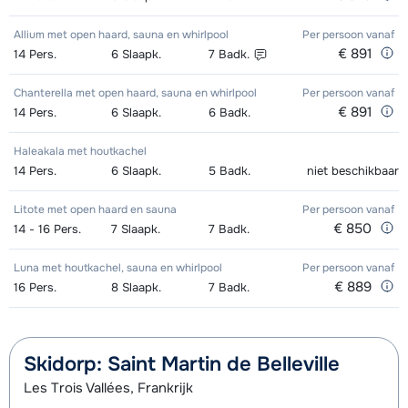
Allium met open haard, sauna en whirlpool
Per persoon
vanaf
€ 891
14
Pers.
6
Slaapk.
7
Badk.
Chanterella met open haard, sauna en whirlpool
Per persoon
vanaf
€ 891
14
Pers.
6
Slaapk.
6
Badk.
Haleakala met houtkachel
14
Pers.
6
Slaapk.
5
Badk.
niet beschikbaar
Litote met open haard en sauna
Per persoon
vanaf
€ 850
14 - 16
Pers.
7
Slaapk.
7
Badk.
Luna met houtkachel, sauna en whirlpool
Per persoon
vanaf
€ 889
16
Pers.
8
Slaapk.
7
Badk.
Skidorp: Saint Martin de Belleville
Les Trois Vallées, Frankrijk