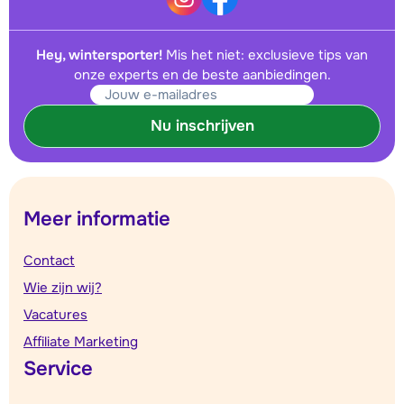
Hey, wintersporter!
Mis het niet: exclusieve tips van
onze experts en de beste aanbiedingen.
Nu inschrijven
Meer informatie
Contact
Wie zijn wij?
Vacatures
Affiliate Marketing
Service