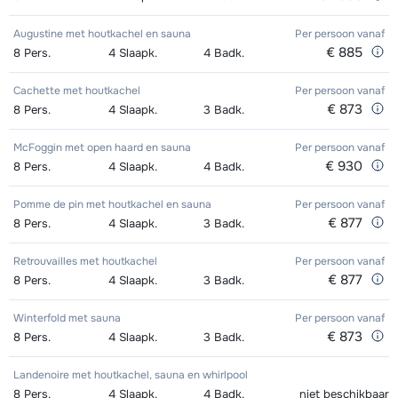
middags - Gevorderd
Zilver (Evolution) Schoenen (8
afhankelijk
Mini Kid Ski's + Stokken (8 dagen)
afhankelijk
Augustine met houtkachel en sauna
Per persoon
vanaf
€ 885
8
Pers.
4
Slaapk.
4
Badk.
dagen)
van week
van week
Cachette met houtkachel
Per persoon
vanaf
Mini Kid Schoenen (8 dagen)
afhankelijk
€ 873
8
Pers.
4
Slaapk.
3
Badk.
van week
McFoggin met open haard en sauna
Per persoon
vanaf
€ 930
8
Pers.
4
Slaapk.
4
Badk.
Pomme de pin met houtkachel en sauna
Per persoon
vanaf
€ 877
8
Pers.
4
Slaapk.
3
Badk.
Retrouvailles met houtkachel
Per persoon
vanaf
€ 877
8
Pers.
4
Slaapk.
3
Badk.
Winterfold met sauna
Per persoon
vanaf
€ 873
8
Pers.
4
Slaapk.
3
Badk.
Landenoire met houtkachel, sauna en whirlpool
8
Pers.
4
Slaapk.
4
Badk.
niet beschikbaar