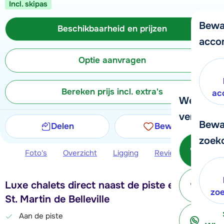
Incl. skipas
Bewa
Beschikbaarheid en prijzen
acco
Optie aanvragen
Bereken prijs incl. extra's
ac
We helpe
verder!
Bewa
Delen
Bewaren
zoek
Be
Foto's
Overzicht
Ligging
Reviews
Beschi
Luxe chalets direct naast de piste en lift in
ter
zo
St. Martin de Belleville
Aan de piste