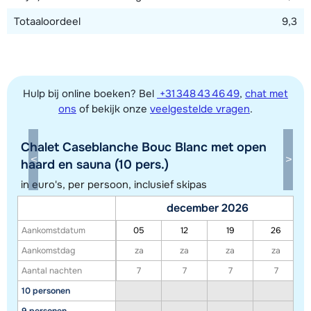
Totaaloordeel
9,3
Hulp bij online boeken? Bel
+31 348 43 46 49
,
chat met
ons
of bekijk onze
veelgestelde vragen
.
Chalet Caseblanche Bouc Blanc met open
Toon alle accommodaties in dit gebied
haard en sauna (10 pers.)
Deze kaart geeft een indicatie van de ligging van onze accommodaties. De
in euro's, per persoon, inclusief skipas
exacte locatie kan enigszins afwijken.
december 2026
Aankomstdatum
05
12
19
26
Aankomstdag
za
za
za
za
Aantal nachten
7
7
7
7
10 personen