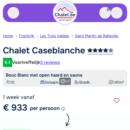
Contact
Bewaa
Home
Frankrijk
Les Trois Vallées
Saint Martin de Belleville
Chalet
Caseblanche
Voortreffelijk
3 reviews
9,3
Klantwaardering
Bouc Blanc met open haard en sauna
1
/
1
10
5
slaapk.
5
badk.
140
m²
1 week vanaf
€ 933
per persoon