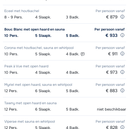
Eceel met houtkachel
Per persoon
vanaf
€ 879
8 - 9
Pers.
4
Slaapk.
3
Badk.
Bouc Blanc met open haard en sauna
Per persoon
vanaf
€ 933
10
Pers.
5
Slaapk.
5
Badk.
Corona met houtkachel, sauna en whirlpool
Per persoon
vanaf
€ 911
10
Pers.
5
Slaapk.
4
Badk.
Peak à Vue met open haard
Per persoon
vanaf
€ 973
10
Pers.
4
Slaapk.
4
Badk.
Myriel met open haard, sauna en whirlpool
Per persoon
vanaf
€ 883
12
Pers.
6
Slaapk.
5
Badk.
Tawny met open haard en sauna
12
Pers.
6
Slaapk.
5
Badk.
niet beschikbaar
Viperae met sauna en whirlpool
Per persoon
vanaf
€ 828
12
Pers.
5
Slaapk.
4
Badk.