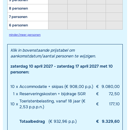
9 personen
8 personen
7 personen
6 personen
minder/meer personen
Klik in bovenstaande prijstabel om
aankomstdatum/aantal personen te wijzigen.
zaterdag 10 april 2027 - zaterdag 17 april 2027 met 10
personen:
10
x
Accommodatie + skipas (€ 908,00 p.p.)
€
9.080,00
1
x
Reserveringskosten + bijdrage SGR
€
72,50
Toeristenbelasting, vanaf 18 jaar (€
10
x
€
177,10
2,53 p.p.p.n.)
Totaalbedrag
(€ 932,96 p.p.)
€
9.329,60