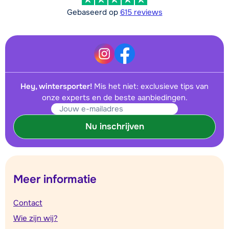
Gebaseerd op
615 reviews
Hey, wintersporter!
Mis het niet: exclusieve tips van
onze experts en de beste aanbiedingen.
Nu inschrijven
Meer informatie
Contact
Wie zijn wij?