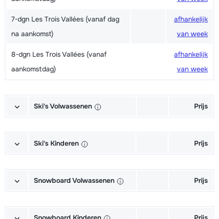
7-dgn Les Trois Vallées (vanaf dag
afhankelijk
na aankomst)
van week
8-dgn Les Trois Vallées (vanaf
afhankelijk
aankomstdag)
van week
Ski's Volwassenen
Prijs
Excellent (Excellence) Ski's +
afhankelijk
Schoenen + Stokken (6/7 dagen)
van week
Ski's Kinderen
Prijs
Excellent (Excellence) Ski's +
afhankelijk
Kampioen (Champion) Ski's +
afhankelijk
Stokken (6/7 dagen)
van week
Schoenen + Stokken (6/7 dagen)
van week
Snowboard Volwassenen
Prijs
Excellent (Excellence) Schoenen
afhankelijk
Kampioen (Champion) Ski's +
afhankelijk
Goud (Sensation) Snowboard +
afhankelijk
(6/7 dagen)
van week
Stokken (6/7 dagen)
van week
Boots (6/7 dagen)
van week
Snowboard Kinderen
Prijs