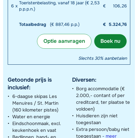
Toeristenbelasting, vanaf 18 jaar (€ 2,53
6
x
€
106,26
p.p.p.n.)
Totaalbedrag
(€ 887,46 p.p.)
€
5.324,76
Optie aanvragen
Boek nu
Slechts 30% aanbetalen
Getoonde prijs is
Diversen:
inclusief:
Borg accommodatie (€
2.000,- contant of per
6-daagse skipas Les
creditcard, ter plaatse te
Menuires / St. Martin
voldoen)
(160 kilometer pistes)
Huisdieren zijn niet
Water en energie
toegestaan
Eindschoonmaak, excl.
Extra persoon/baby niet
keukenhoek en vaat
toegestaan
-
meer
Bedlinnen, hand- en