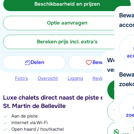
Beschikbaarheid en prijzen
Bewa
Optie aanvragen
acco
Bereken prijs incl. extra's
ac
We helpe
Delen
Bewaren
verder!
Bewa
Foto's
Overzicht
Ligging
Reviews
Beschi
zoek
Be
Luxe chalets direct naast de piste en lift in
St. Martin de Belleville
ter
zo
Aan de piste
Internet via Wi-Fi
Open haard / houtkachel