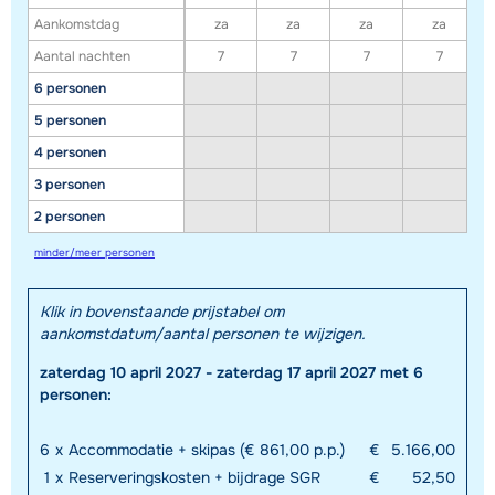
Aankomstdag
za
za
za
za
Aantal nachten
7
7
7
7
6 personen
5 personen
4 personen
3 personen
Toon alle accommodaties in dit gebied
2 personen
Deze kaart geeft een indicatie van de ligging van onze accommodaties. De
minder/meer personen
exacte locatie kan enigszins afwijken.
Klik in bovenstaande prijstabel om
aankomstdatum/aantal personen te wijzigen.
zaterdag 10 april 2027 - zaterdag 17 april 2027 met 6
personen:
6
x
Accommodatie + skipas (€ 861,00 p.p.)
€
5.166,00
1
x
Reserveringskosten + bijdrage SGR
€
52,50