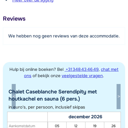
500 meter
materiaal is dus niet nodig.
Daarnaast beschikt het chalet over een heerlijk terras.
Afstand tot restaurant of bar
Reviews
500 meter
Afstand tot piste
We hebben nog geen reviews van deze accommodatie.
25 - 50 meter
Afstand tot skilift
100 meter (via piste, Saint Martin 1)
Hulp bij online boeken? Bel
+31 348 43 46 49
,
chat met
ons
of bekijk onze
veelgestelde vragen
.
Bekijk kaart
Chalet Caseblanche Serendipity met
houtkachel en sauna (6 pers.)
in euro's, per persoon, inclusief skipas
december 2026
Aankomstdatum
05
12
19
26