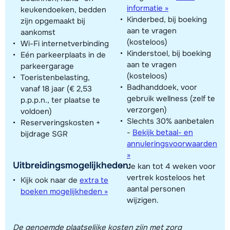
informatie »
keukendoeken, bedden
Kinderbed, bij boeking
zijn opgemaakt bij
aan te vragen
aankomst
(kosteloos)
Wi-Fi internetverbinding
Kinderstoel, bij boeking
Eén parkeerplaats in de
aan te vragen
parkeergarage
(kosteloos)
Toeristenbelasting,
Badhanddoek, voor
vanaf 18 jaar (€ 2,53
gebruik wellness (zelf te
p.p.p.n., ter plaatse te
verzorgen)
voldoen)
Slechts 30% aanbetalen
Reserveringskosten +
-
Bekijk betaal- en
bijdrage SGR
annuleringsvoorwaarden
»
Uitbreidingsmogelijkheden:
Je kan tot 4 weken voor
vertrek kosteloos het
Kijk ook naar de
extra te
aantal personen
boeken mogelijkheden »
wijzigen.
De genoemde plaatselijke kosten zijn met zorg