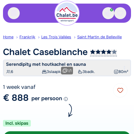
Contact
Bewaa
Home
Frankrijk
Les Trois Vallées
Saint Martin de Belleville
Chalet
Caseblanche
Serendipity met houtkachel en sauna
1
/
1
6
3
slaapk.
3
badk.
80
m²
1 week vanaf
€ 888
per persoon
Incl. skipas