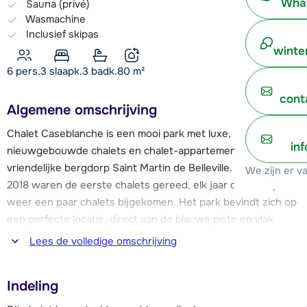
What
Sauna (privé)
Wasmachine
Inclusief skipas
winte
6 pers.
3
slaapk.
3 badk.
80
m²
cont
Algemene omschrijving
Chalet Caseblanche is een mooi park met luxe,
in
nieuwgebouwde chalets en chalet-appartementen in het
vriendelijke bergdorp Saint Martin de Belleville. In december
We zijn er v
2018 waren de eerste chalets gereed, elk jaar daarna zijn er
weer een paar chalets bijgekomen. Het park bevindt zich op
een perfecte locatie, direct aan de blauwe piste en vlak
boven het dalstation van cabinelift Saint Martin 1. Hierdoor is
Lees de volledige omschrijving
er de mogelijkheid voor ski-in & ski-out. Deze cabinelift heeft
aansluiting op de pistes die je naar de skigebieden van Les
Indeling
Menuires en Méribel brengen.