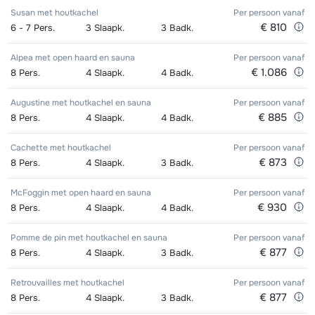
Toekomst (Espoir) Schoenen (8
afhankelijk
Groepsles Ski Kind (5 t/m 12 jaar) 's
€ 245,00
Susan met houtkachel
Per persoon
vanaf
Stokken (8 dagen)
van week
dagen)
van week
€ 810
6 - 7
Pers.
3
Slaapk.
3
Badk.
middags - Gemiddeld
Zilver (Evolution) Ski's + Stokken (8
afhankelijk
Mini Kid Ski's + Stokken + Schoenen
afhankelijk
Alpea met open haard en sauna
Per persoon
vanaf
Groepsles Ski Kind (5 t/m 12 jaar) 's
€ 245,00
dagen)
van week
€ 1.086
8
(8 dagen)
Pers.
4
Slaapk.
4
Badk.
van week
middags - Gevorderd
Zilver (Evolution) Schoenen (8
afhankelijk
Mini Kid Ski's + Stokken (8 dagen)
afhankelijk
Augustine met houtkachel en sauna
Per persoon
vanaf
€ 885
8
Pers.
4
Slaapk.
4
Badk.
dagen)
van week
van week
Cachette met houtkachel
Per persoon
vanaf
Mini Kid Schoenen (8 dagen)
afhankelijk
€ 873
8
Pers.
4
Slaapk.
3
Badk.
van week
McFoggin met open haard en sauna
Per persoon
vanaf
€ 930
8
Pers.
4
Slaapk.
4
Badk.
Pomme de pin met houtkachel en sauna
Per persoon
vanaf
€ 877
8
Pers.
4
Slaapk.
3
Badk.
Retrouvailles met houtkachel
Per persoon
vanaf
€ 877
8
Pers.
4
Slaapk.
3
Badk.