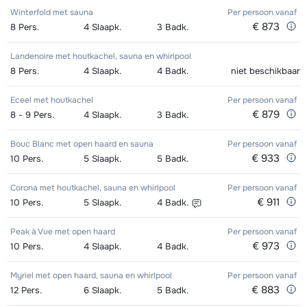
Winterfold met sauna
Per persoon
vanaf
€ 873
8
Pers.
4
Slaapk.
3
Badk.
Landenoire met houtkachel, sauna en whirlpool
8
Pers.
4
Slaapk.
4
Badk.
niet beschikbaar
Eceel met houtkachel
Per persoon
vanaf
€ 879
8 - 9
Pers.
4
Slaapk.
3
Badk.
Bouc Blanc met open haard en sauna
Per persoon
vanaf
€ 933
10
Pers.
5
Slaapk.
5
Badk.
Corona met houtkachel, sauna en whirlpool
Per persoon
vanaf
€ 911
10
Pers.
5
Slaapk.
4
Badk.
Peak à Vue met open haard
Per persoon
vanaf
€ 973
10
Pers.
4
Slaapk.
4
Badk.
Myriel met open haard, sauna en whirlpool
Per persoon
vanaf
€ 883
12
Pers.
6
Slaapk.
5
Badk.