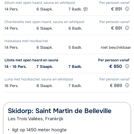
Allium met open haard, sauna en whirlpool
Per persoon
vanaf
€ 891
14
Pers.
6
Slaapk.
7
Badk.
Chanterella met open haard, sauna en whirlpool
Per persoon
vanaf
€ 891
14
Pers.
6
Slaapk.
6
Badk.
Haleakala met houtkachel
14
Pers.
6
Slaapk.
5
Badk.
niet beschikbaar
Litote met open haard en sauna
Per persoon
vanaf
€ 850
14 - 16
Pers.
7
Slaapk.
7
Badk.
Luna met houtkachel, sauna en whirlpool
Per persoon
vanaf
€ 889
16
Pers.
8
Slaapk.
7
Badk.
Skidorp: Saint Martin de Belleville
Les Trois Vallées, Frankrijk
ligt op
1450 meter
hoogte