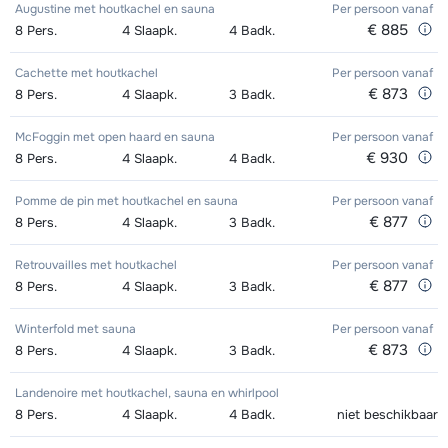
Zilver (Evolution) Schoenen (8
afhankelijk
Mini Kid Ski's + Stokken (8 dagen)
afhankelijk
Augustine met houtkachel en sauna
Per persoon
vanaf
€ 885
8
Pers.
4
Slaapk.
4
Badk.
dagen)
van week
van week
Cachette met houtkachel
Per persoon
vanaf
Mini Kid Schoenen (8 dagen)
afhankelijk
€ 873
8
Pers.
4
Slaapk.
3
Badk.
van week
McFoggin met open haard en sauna
Per persoon
vanaf
€ 930
8
Pers.
4
Slaapk.
4
Badk.
Pomme de pin met houtkachel en sauna
Per persoon
vanaf
€ 877
8
Pers.
4
Slaapk.
3
Badk.
Retrouvailles met houtkachel
Per persoon
vanaf
€ 877
8
Pers.
4
Slaapk.
3
Badk.
Winterfold met sauna
Per persoon
vanaf
€ 873
8
Pers.
4
Slaapk.
3
Badk.
Landenoire met houtkachel, sauna en whirlpool
8
Pers.
4
Slaapk.
4
Badk.
niet beschikbaar