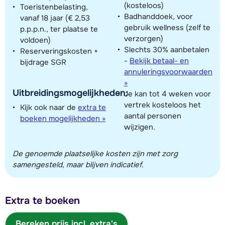
(kosteloos)
Toeristenbelasting,
Badhanddoek, voor
vanaf 18 jaar (€ 2,53
gebruik wellness (zelf te
p.p.p.n., ter plaatse te
verzorgen)
voldoen)
Slechts 30% aanbetalen
Reserveringskosten +
-
Bekijk betaal- en
bijdrage SGR
annuleringsvoorwaarden
»
Uitbreidingsmogelijkheden:
Je kan tot 4 weken voor
vertrek kosteloos het
Kijk ook naar de
extra te
aantal personen
boeken mogelijkheden »
wijzigen.
De genoemde plaatselijke kosten zijn met zorg
samengesteld, maar blijven indicatief.
Extra te boeken
Bereken prijs incl. extra's