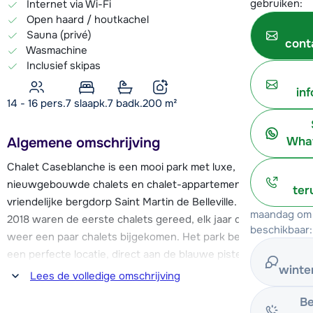
gebruiken:
Internet via Wi-Fi
Open haard / houtkachel
Sauna (privé)
cont
Wasmachine
Inclusief skipas
in
14 - 16 pers.
7
slaapk.
7 badk.
200
m²
Algemene omschrijving
What
Chalet Caseblanche is een mooi park met luxe,
nieuwgebouwde chalets en chalet-appartementen in het
ter
vriendelijke bergdorp Saint Martin de Belleville. In december
maandag om 
2018 waren de eerste chalets gereed, elk jaar daarna zijn er
beschikbaar:
weer een paar chalets bijgekomen. Het park bevindt zich op
een perfecte locatie, direct aan de blauwe piste en vlak
winte
boven het dalstation van cabinelift Saint Martin 1. Hierdoor is
Lees de volledige omschrijving
er de mogelijkheid voor ski-in & ski-out. Deze cabinelift heeft
Be
aansluiting op de pistes die je naar de skigebieden van Les