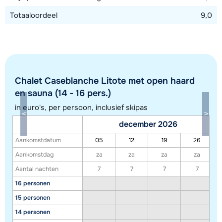
Totaaloordeel
9,0
Chalet Caseblanche Litote met open haard
en sauna (14 - 16 pers.)
in euro's, per persoon, inclusief skipas
Toon alle accommodaties in dit gebied
december 2026
Deze kaart geeft een indicatie van de ligging van onze accommodaties. De
Aankomstdatum
05
12
19
26
exacte locatie kan enigszins afwijken.
Aankomstdag
za
za
za
za
Aantal nachten
7
7
7
7
16 personen
15 personen
14 personen