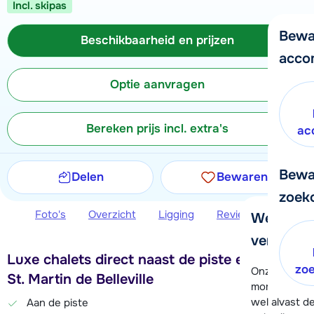
Incl. skipas
Bewa
Beschikbaarheid en prijzen
acco
Optie aanvragen
Bereken prijs incl. extra's
ac
Bewa
Delen
Bewaren
zoek
Foto's
Overzicht
Ligging
Reviews
Beschi
We helpe
verder!
Luxe chalets direct naast de piste en lift in
zo
Onze klanten
St. Martin de Belleville
moment hela
wel alvast d
Aan de piste