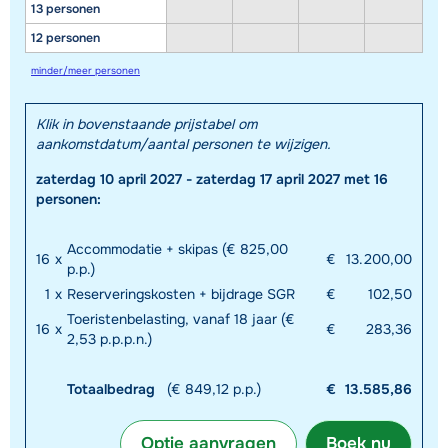
13 personen
12 personen
minder/meer personen
Klik in bovenstaande prijstabel om
aankomstdatum/aantal personen te wijzigen.
zaterdag 10 april 2027 - zaterdag 17 april 2027 met 16
personen:
Accommodatie + skipas (€ 825,00
16
x
€
13.200,00
p.p.)
1
x
Reserveringskosten + bijdrage SGR
€
102,50
Toeristenbelasting, vanaf 18 jaar (€
16
x
€
283,36
2,53 p.p.p.n.)
Totaalbedrag
(€ 849,12 p.p.)
€
13.585,86
Optie aanvragen
Boek nu