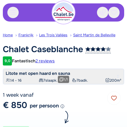
Contact
Bewaa
Home
Frankrijk
Les Trois Vallées
Saint Martin de Belleville
Chalet
Caseblanche
Fantastisch
2 reviews
9,0
Klantwaardering
Litote met open haard en sauna
1
/
1
14 - 16
7
slaapk.
7
badk.
200
m²
1 week vanaf
€ 850
per persoon