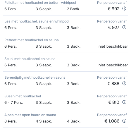
Felicita met houtkachel en buiten-whirlpool
Per persoon
vanaf
Excellent (Excellence) Schoenen (8
afhankelijk
Kampioen (Champion) Ski's +
afhankelijk
Zilver (Evolution) Snowboard +
afhankelijk
€ 992
6
Pers.
3
Slaapk.
2
Badk.
Groepsles Ski Kind (5 t/m 12 jaar) 's
afhankelijk
dagen)
van week
Stokken (8 dagen)
van week
Boots (8 dagen)
van week
morgens - Beginner
van week
Lea met houtkachel, sauna en whirlpool
Per persoon
vanaf
Goud (Sensation) Ski's + Schoenen
afhankelijk
€ 927
6
Pers.
3
Slaapk.
3
Badk.
Kampioen (Champion) Schoenen (8
afhankelijk
Zilver (Evolution) Snowboard (8
afhankelijk
Groepsles Ski Kind (5 t/m 12 jaar) 's
afhankelijk
+ Stokken (8 dagen)
van week
dagen)
van week
dagen)
van week
Retreat met houtkachel en sauna
morgens - Gemiddeld
van week
6
Pers.
3
Slaapk.
3
Badk.
niet beschikbaar
Goud (Sensation) Ski's + Stokken (8
afhankelijk
Toekomst (Espoir) Ski's + Schoenen
afhankelijk
Zilver (Evolution) Boots (8 dagen)
afhankelijk
Groepsles Ski Kind (5 t/m 12 jaar) 's
afhankelijk
dagen)
van week
+ Stokken (8 dagen)
van week
Selini met houtkachel en sauna
van week
morgens - Gevorderd
van week
6
Pers.
3
Slaapk.
3
Badk.
niet beschikbaar
Goud (Sensation) Schoenen (8
afhankelijk
Toekomst (Espoir) Ski's + Stokken (8
afhankelijk
Groepsles Ski Kind (5 t/m 12 jaar) 's
€ 245,00
Serendipity met houtkachel en sauna
Per persoon
vanaf
dagen)
van week
dagen)
van week
€ 888
6
middags - Beginner
Pers.
3
Slaapk.
3
Badk.
Zilver (Evolution) Ski's + Schoenen +
afhankelijk
Toekomst (Espoir) Schoenen (8
afhankelijk
Groepsles Ski Kind (5 t/m 12 jaar) 's
€ 245,00
Susan met houtkachel
Per persoon
vanaf
Stokken (8 dagen)
van week
dagen)
van week
€ 810
6 - 7
Pers.
3
Slaapk.
3
Badk.
middags - Gemiddeld
Zilver (Evolution) Ski's + Stokken (8
afhankelijk
Mini Kid Ski's + Stokken + Schoenen
afhankelijk
Alpea met open haard en sauna
Per persoon
vanaf
Groepsles Ski Kind (5 t/m 12 jaar) 's
€ 245,00
dagen)
van week
€ 1.086
8
(8 dagen)
Pers.
4
Slaapk.
4
Badk.
van week
middags - Gevorderd