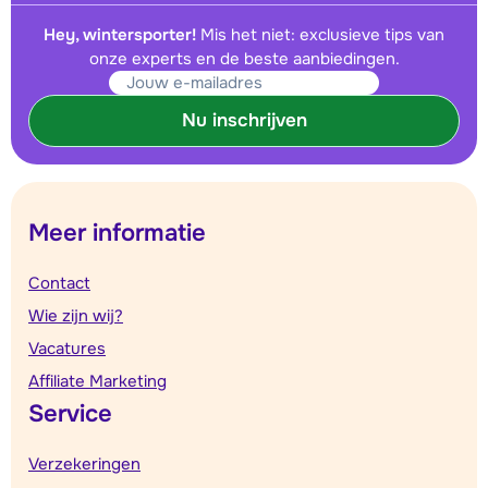
Hey, wintersporter!
Mis het niet: exclusieve tips van
onze experts en de beste aanbiedingen.
Nu inschrijven
Meer informatie
Contact
Wie zijn wij?
Vacatures
Affiliate Marketing
Service
Verzekeringen