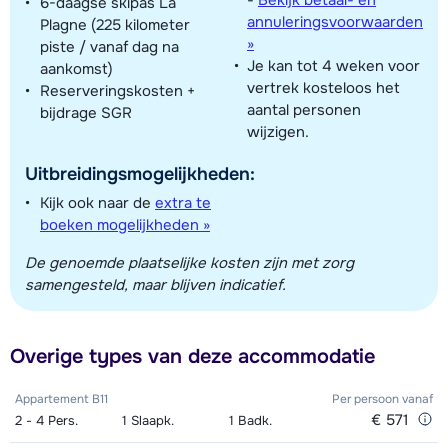
-
Bekijk betaal- en
6-daagse skipas La
annuleringsvoorwaarden
Plagne (225 kilometer
»
piste / vanaf dag na
Je kan tot 4 weken voor
aankomst)
vertrek kosteloos het
Reserveringskosten +
aantal personen
bijdrage SGR
Toon alle accommodaties in dit gebied
wijzigen.
Deze kaart geeft een indicatie van de ligging van onze accommodaties. De
Uitbreidingsmogelijkheden:
exacte locatie kan enigszins afwijken.
Kijk ook naar de
extra te
boeken mogelijkheden »
De genoemde plaatselijke kosten zijn met zorg
samengesteld, maar blijven indicatief.
Overige types van deze accommodatie
Appartement B11
Per persoon
vanaf
€ 571
2 - 4
Pers.
1
Slaapk.
1
Badk.