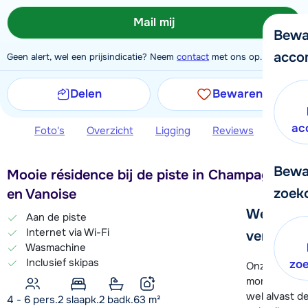
Mail mij
Bewa
acco
Geen alert, wel een prijsindicatie? Neem
contact
met ons op.
Delen
Bewaren
ac
Foto's
Overzicht
Ligging
Reviews
Extra 
Bewa
Mooie résidence bij de piste in Champagny
zoek
en Vanoise
We helpe
Aan de piste
Internet via Wi-Fi
verder!
Wasmachine
Inclusief skipas
zo
Onze klanten
moment hela
wel alvast d
4 - 6 pers.
2
slaapk.
2 badk.
63
m²