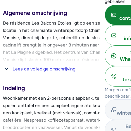
gebruiken:
Algemene omschrijving
cont
De résidence Les Balcons Etoiles ligt op een zeer gunstige
locatie in het charmante wintersportdorp Champagny en
Vanoise, direct bij de piste, cabinelift en de skischool. De
in
cabinelift brengt je in ongeveer 8 minuten naar de pistes van
het La Plagne skigebied. Het centrum van Champagny en
What
Vanoise ligt slechts 100 meter van de résidence vandaan. Je
vindt hier o.a. een supermarkt, diverse (sport)winkels,
Lees de volledige omschrijving
restaurants en bars.
ter
Indeling
Les Balcons Etoiles beschikt over comfortabele
Morgen om 1
beschikbaar:
appartementen voor 4 tot 10 personen, verdeeld over twee
Woonkamer met een 2-persoons slaapbank, televisie, DVD-
chaletgebouwen met lift. De appartementen zijn allemaal
speler, eettafel en een compleet ingerichte keuken met o.a.
voorzien van o.a. een Wi-Fi internetverbinding, een eigen
winte
een kookplaat, koelkast (met vriesvak), combi-oven,
skiberging en een balkon op het zuidwesten met vrij uitzicht
cafetière, Nespresso koffiezetapparaat, waterkoker,
op het dorp en de omliggende bergen van La Vanoise.
Be
broodrooster en vaatwasser. Vanuit de woonkamer heb je