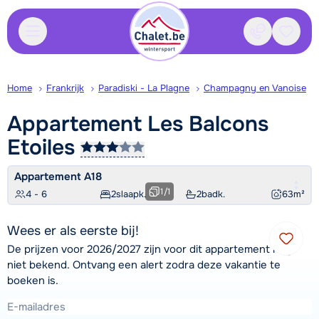
Contact
Bewaa
Home
Frankrijk
Paradiski - La Plagne
Champagny en Vanoise
Appartement Les Balcons
Etoiles
Appartement A18
1
/
1
4 - 6
2
slaapk.
2
badk.
63
m²
Wees er als eerste bij!
De prijzen voor 2026/2027 zijn voor dit appartement nog
niet bekend. Ontvang een alert zodra deze vakantie te
boeken is.