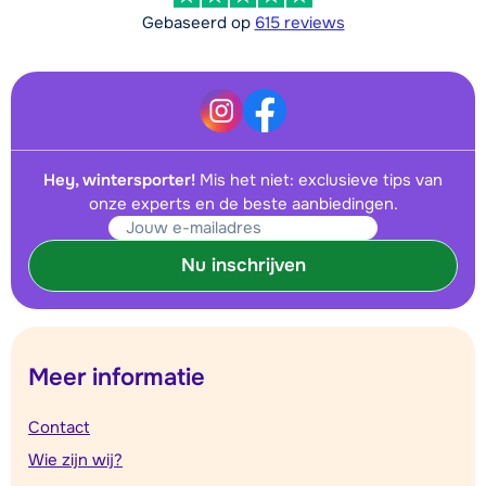
Gebaseerd op
615 reviews
Hey, wintersporter!
Mis het niet: exclusieve tips van
onze experts en de beste aanbiedingen.
Nu inschrijven
Meer informatie
Contact
Wie zijn wij?