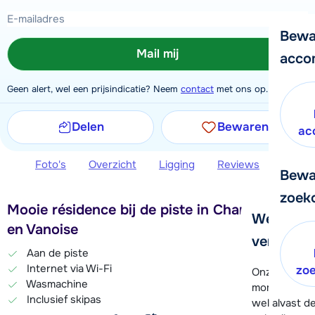
Bewa
Mail mij
acco
Geen alert, wel een prijsindicatie? Neem
contact
met ons op.
Delen
Bewaren
ac
Foto's
Overzicht
Ligging
Reviews
Extra 
Bewa
zoek
Mooie résidence bij de piste in Champagny
We helpe
en Vanoise
verder!
Aan de piste
Internet via Wi-Fi
zo
Onze klanten
Wasmachine
moment hela
Inclusief skipas
wel alvast d