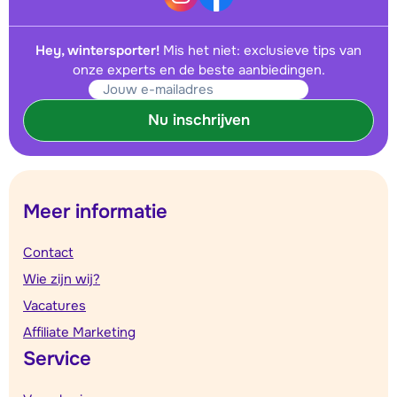
Hey, wintersporter!
Mis het niet: exclusieve tips van
onze experts en de beste aanbiedingen.
Nu inschrijven
Meer informatie
Contact
Wie zijn wij?
Vacatures
Affiliate Marketing
Service