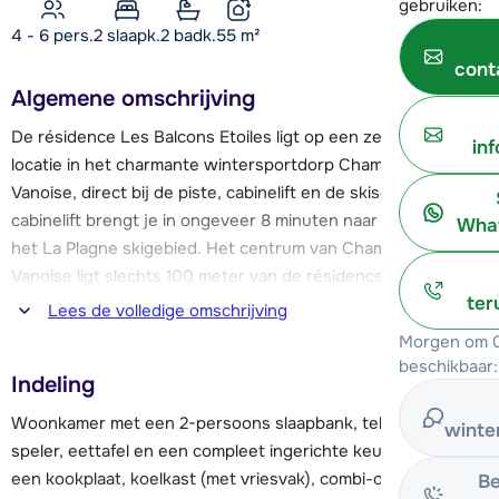
gebruiken:
4 - 6 pers.
2
slaapk.
2 badk.
55
m²
cont
Algemene omschrijving
De résidence Les Balcons Etoiles ligt op een zeer gunstige
in
locatie in het charmante wintersportdorp Champagny en
Vanoise, direct bij de piste, cabinelift en de skischool. De
cabinelift brengt je in ongeveer 8 minuten naar de pistes van
What
het La Plagne skigebied. Het centrum van Champagny en
Vanoise ligt slechts 100 meter van de résidence vandaan. Je
ter
vindt hier o.a. een supermarkt, diverse (sport)winkels,
Lees de volledige omschrijving
restaurants en bars.
Morgen om 0
beschikbaar:
Indeling
Les Balcons Etoiles beschikt over comfortabele
appartementen voor 4 tot 10 personen, verdeeld over twee
Woonkamer met een 2-persoons slaapbank, televisie, DVD-
winte
chaletgebouwen met lift. De appartementen zijn allemaal
speler, eettafel en een compleet ingerichte keuken met o.a.
voorzien van o.a. een Wi-Fi internetverbinding, een eigen
een kookplaat, koelkast (met vriesvak), combi-oven,
Be
skiberging en een balkon op het zuidwesten met vrij uitzicht