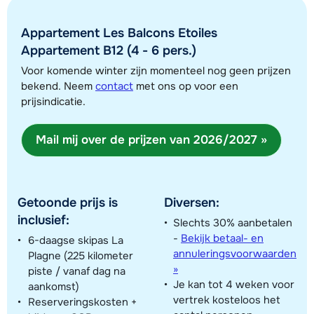
Appartement Les Balcons Etoiles
Appartement B12 (4 - 6 pers.)
Voor komende winter zijn momenteel nog geen prijzen
bekend. Neem
contact
met ons op voor een
prijsindicatie.
Toon alle accommodaties in dit gebied
Mail mij over de prijzen van 2026/2027 »
Deze kaart geeft een indicatie van de ligging van onze accommodaties. De
exacte locatie kan enigszins afwijken.
Getoonde prijs is
Diversen:
inclusief:
Slechts 30% aanbetalen
-
Bekijk betaal- en
6-daagse skipas La
annuleringsvoorwaarden
Plagne (225 kilometer
»
piste / vanaf dag na
Je kan tot 4 weken voor
aankomst)
vertrek kosteloos het
Reserveringskosten +