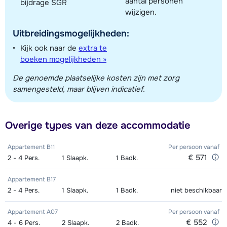
aantal personen
bijdrage SGR
wijzigen.
Uitbreidingsmogelijkheden:
Kijk ook naar de
extra te
boeken mogelijkheden »
De genoemde plaatselijke kosten zijn met zorg
samengesteld, maar blijven indicatief.
Overige types van deze accommodatie
Appartement B11
Per persoon
vanaf
€ 571
2 - 4
Pers.
1
Slaapk.
1
Badk.
Appartement B17
2 - 4
Pers.
1
Slaapk.
1
Badk.
niet beschikbaar
Appartement A07
Per persoon
vanaf
€ 552
4 - 6
Pers.
2
Slaapk.
2
Badk.