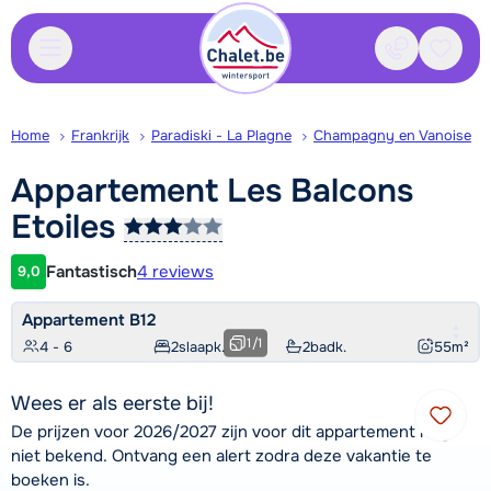
Contact
Bewaa
Home
Frankrijk
Paradiski - La Plagne
Champagny en Vanoise
Appartement Les Balcons
Etoiles
Fantastisch
4 reviews
9,0
Klantwaardering
Appartement B12
1
/
1
4 - 6
2
slaapk.
2
badk.
55
m²
Wees er als eerste bij!
De prijzen voor 2026/2027 zijn voor dit appartement nog
niet bekend. Ontvang een alert zodra deze vakantie te
boeken is.