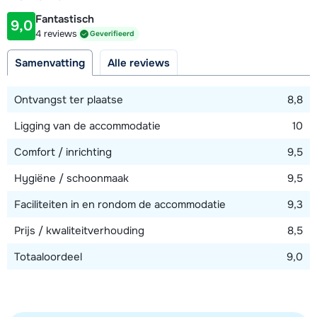
100 meter
Fantastisch
9,0
Afstand tot piste
4 reviews
Geverifieerd
20 meter
Samenvatting
Alle reviews
Afstand tot skilift
20 meter
Ontvangst ter plaatse
8,8
Afstand tot skibushalte
Ligging van de accommodatie
10
20 meter
Comfort / inrichting
9,5
Hygiëne / schoonmaak
9,5
Bekijk kaart
Faciliteiten in en rondom de accommodatie
9,3
Prijs / kwaliteitverhouding
8,5
Totaaloordeel
9,0