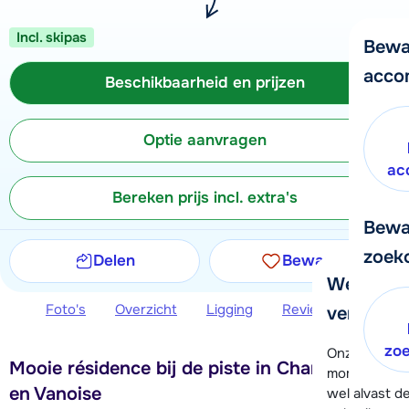
Incl. skipas
Bewa
acco
Beschikbaarheid en prijzen
Optie aanvragen
ac
Bereken prijs incl. extra's
Bewa
zoek
Delen
Bewaren
We helpe
Foto's
Overzicht
Ligging
Reviews
Beschi
verder!
zo
Onze klanten
Mooie résidence bij de piste in Champagny
moment hela
en Vanoise
wel alvast d