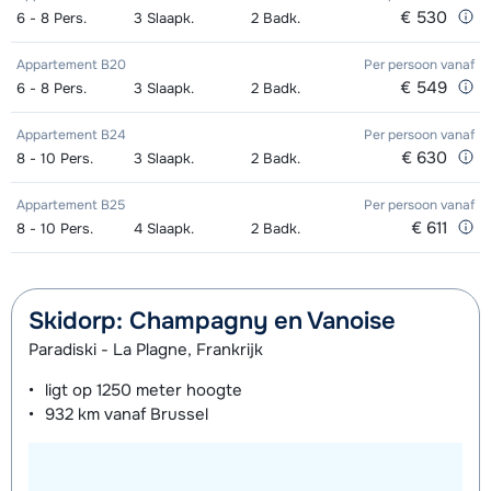
€ 530
6 - 8
Pers.
3
Slaapk.
2
Badk.
dagen)
van week
(8 dagen)
van week
Appartement B20
Per persoon
vanaf
Zilver (Evolution) Schoenen (8
afhankelijk
Mini Kid Ski's + Stokken (8 dagen)
afhankelijk
€ 549
6 - 8
Pers.
3
Slaapk.
2
Badk.
dagen)
van week
van week
Appartement B24
Per persoon
vanaf
Mini Kid Schoenen (8 dagen)
afhankelijk
€ 630
8 - 10
Pers.
3
Slaapk.
2
Badk.
van week
Appartement B25
Per persoon
vanaf
€ 611
8 - 10
Pers.
4
Slaapk.
2
Badk.
Skidorp: Champagny en Vanoise
Paradiski - La Plagne, Frankrijk
ligt op
1250 meter
hoogte
932 km
vanaf Brussel