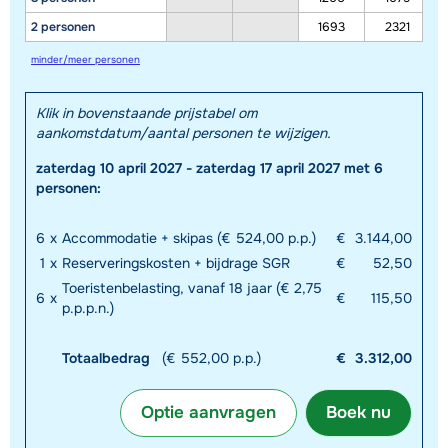
2 personen
1693
2321
minder/meer personen
Klik in bovenstaande prijstabel om
aankomstdatum/aantal personen te wijzigen.
zaterdag 10 april 2027 - zaterdag 17 april 2027 met 6
personen:
6
x
Accommodatie + skipas (€ 524,00 p.p.)
€
3.144,00
1
x
Reserveringskosten + bijdrage SGR
€
52,50
Toeristenbelasting, vanaf 18 jaar (€ 2,75
6
x
€
115,50
p.p.p.n.)
Totaalbedrag
(€ 552,00 p.p.)
€
3.312,00
Optie aanvragen
Boek nu