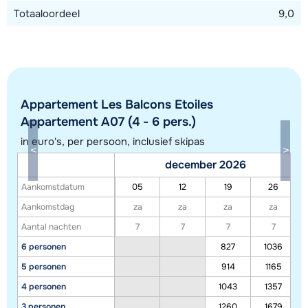
Totaaloordeel
9,0
Appartement Les Balcons Etoiles
Appartement A07 (4 - 6 pers.)
in euro's, per persoon, inclusief skipas
december 2026
Aankomstdatum
05
12
19
26
Toon alle accommodaties in dit gebied
Aankomstdag
za
za
za
za
Deze kaart geeft een indicatie van de ligging van onze accommodaties. De
Aantal nachten
7
7
7
7
exacte locatie kan enigszins afwijken.
6 personen
827
1036
5 personen
914
1165
4 personen
1043
1357
3 personen
1260
1679