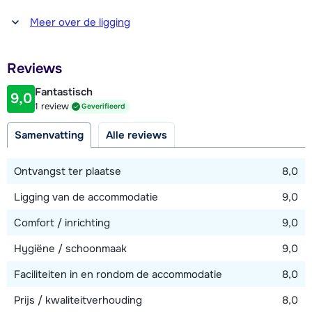
Afstand tot winkel(s)
Meer over de ligging
100 meter
Afstand tot restaurant of bar
Reviews
100 meter
Fantastisch
9,0
Afstand tot piste
1 review
Geverifieerd
20 meter
Samenvatting
Alle reviews
Afstand tot skilift
20 meter
Ontvangst ter plaatse
8,0
Afstand tot skibushalte
Ligging van de accommodatie
9,0
20 meter
Comfort / inrichting
9,0
Hygiëne / schoonmaak
9,0
Bekijk kaart
Faciliteiten in en rondom de accommodatie
8,0
Prijs / kwaliteitverhouding
8,0