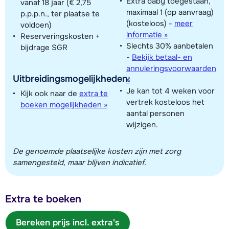
Extra baby toegestaan,
vanaf 18 jaar (€ 2,75
maximaal 1 (op aanvraag)
p.p.p.n., ter plaatse te
(kosteloos)
-
meer
voldoen)
informatie »
Reserveringskosten +
Slechts 30% aanbetalen
bijdrage SGR
-
Bekijk betaal- en
annuleringsvoorwaarden
Uitbreidingsmogelijkheden:
»
Je kan tot 4 weken voor
Kijk ook naar de
extra te
vertrek kosteloos het
boeken mogelijkheden »
aantal personen
wijzigen.
De genoemde plaatselijke kosten zijn met zorg
samengesteld, maar blijven indicatief.
Extra te boeken
Bereken prijs incl. extra's