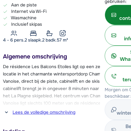
gebruiken:
Aan de piste
Internet via Wi-Fi
Wasmachine
cont
Inclusief skipas
in
4 - 6 pers.
2
slaapk.
2 badk.
57
m²
Algemene omschrijving
What
De résidence Les Balcons Etoiles ligt op een zeer gunstige
locatie in het charmante wintersportdorp Champagny en
ter
Vanoise, direct bij de piste, cabinelift en de skischool. De
cabinelift brengt je in ongeveer 8 minuten naar de pistes van
Morgen om 0
het La Plagne skigebied. Het centrum van Champagny en
beschikbaar:
Vanoise ligt slechts 100 meter van de résidence vandaan. Je
vindt hier o.a. een supermarkt, diverse (sport)winkels,
Lees de volledige omschrijving
winte
restaurants en bars.
Be