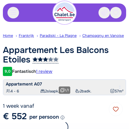
Contact
Bewaa
Home
Frankrijk
Paradiski - La Plagne
Champagny en Vanoise
Appartement Les Balcons
Etoiles
Fantastisch
1 review
9,0
Klantwaardering
Appartement A07
1
/
1
4 - 6
2
slaapk.
2
badk.
57
m²
1 week vanaf
€ 552
per persoon