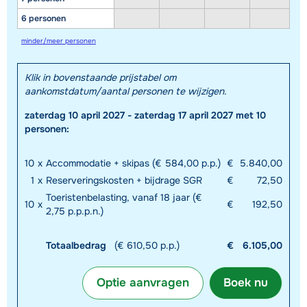
6 personen
minder/meer personen
Klik in bovenstaande prijstabel om
aankomstdatum/aantal personen te wijzigen.
zaterdag 10 april 2027 - zaterdag 17 april 2027 met 10
personen:
10
x
Accommodatie + skipas (€ 584,00 p.p.)
€
5.840,00
1
x
Reserveringskosten + bijdrage SGR
€
72,50
Toeristenbelasting, vanaf 18 jaar (€
10
x
€
192,50
2,75 p.p.p.n.)
Totaalbedrag
(€ 610,50 p.p.)
€
6.105,00
Optie aanvragen
Boek nu