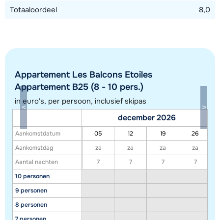
Totaaloordeel
8,0
Appartement Les Balcons Etoiles
Appartement B25 (8 - 10 pers.)
in euro's, per persoon, inclusief skipas
december 2026
Aankomstdatum
05
12
19
26
Toon alle accommodaties in dit gebied
Aankomstdag
za
za
za
za
Deze kaart geeft een indicatie van de ligging van onze accommodaties. De
Aantal nachten
7
7
7
7
exacte locatie kan enigszins afwijken.
10 personen
9 personen
8 personen
7 personen