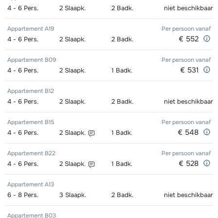
Excellent (Excellence) Ski's +
afhankelijk
Kampioen (Champion) Ski's +
afhankelijk
4 - 6
Pers.
2
Slaapk.
2
Badk.
niet beschikbaar
Goud (Sensation) Boots (8 dagen)
afhankelijk
Stokken (8 dagen)
van week
Schoenen + Stokken (8 dagen)
van week
van week
Appartement A19
Per persoon
vanaf
€ 552
4 - 6
Pers.
2
Slaapk.
2
Badk.
Excellent (Excellence) Schoenen (8
afhankelijk
Kampioen (Champion) Ski's +
afhankelijk
Zilver (Evolution) Snowboard +
afhankelijk
dagen)
van week
Stokken (8 dagen)
van week
Boots (8 dagen)
van week
Appartement B09
Per persoon
vanaf
€ 531
4 - 6
Pers.
2
Slaapk.
1
Badk.
Goud (Sensation) Ski's + Schoenen
afhankelijk
Kampioen (Champion) Schoenen (8
afhankelijk
Zilver (Evolution) Snowboard (8
afhankelijk
+ Stokken (8 dagen)
van week
Appartement B12
dagen)
van week
dagen)
van week
4 - 6
Pers.
2
Slaapk.
2
Badk.
niet beschikbaar
Goud (Sensation) Ski's + Stokken (8
afhankelijk
Toekomst (Espoir) Ski's + Schoenen
afhankelijk
Zilver (Evolution) Boots (8 dagen)
afhankelijk
Appartement B15
Per persoon
vanaf
dagen)
van week
+ Stokken (8 dagen)
van week
van week
€ 548
4 - 6
Pers.
2
Slaapk.
1
Badk.
Goud (Sensation) Schoenen (8
afhankelijk
Toekomst (Espoir) Ski's + Stokken (8
afhankelijk
Appartement B22
Per persoon
vanaf
dagen)
van week
dagen)
van week
€ 528
4 - 6
Pers.
2
Slaapk.
1
Badk.
Zilver (Evolution) Ski's + Schoenen +
afhankelijk
Toekomst (Espoir) Schoenen (8
afhankelijk
Appartement A13
6 - 8
Stokken (8 dagen)
Pers.
3
Slaapk.
2
Badk.
niet beschikbaar
van week
dagen)
van week
Zilver (Evolution) Ski's + Stokken (8
afhankelijk
Appartement B03
Mini Kid Ski's + Stokken + Schoenen
afhankelijk