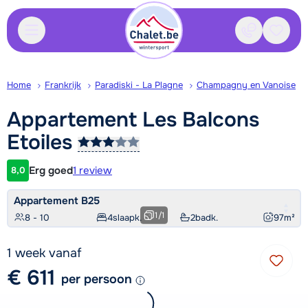
Contact
Bewaa
Home
Frankrijk
Paradiski - La Plagne
Champagny en Vanoise
Appartement Les Balcons
Etoiles
Erg goed
1 review
8,0
Klantwaardering
Appartement B25
1
/
1
8 - 10
4
slaapk.
2
badk.
97
m²
1 week vanaf
€ 611
per persoon