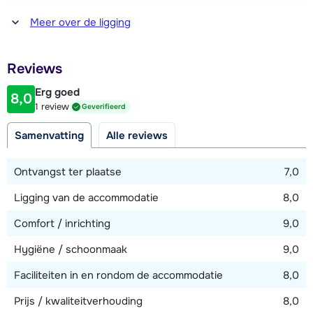
Afstand tot winkel(s)
Meer over de ligging
100 meter
Afstand tot restaurant of bar
Reviews
100 meter
Erg goed
8,0
Afstand tot piste
1 review
Geverifieerd
20 meter
Samenvatting
Alle reviews
Afstand tot skilift
20 meter
Ontvangst ter plaatse
7,0
Afstand tot skibushalte
Ligging van de accommodatie
8,0
20 meter
Comfort / inrichting
9,0
Hygiëne / schoonmaak
9,0
Bekijk kaart
Faciliteiten in en rondom de accommodatie
8,0
Prijs / kwaliteitverhouding
8,0