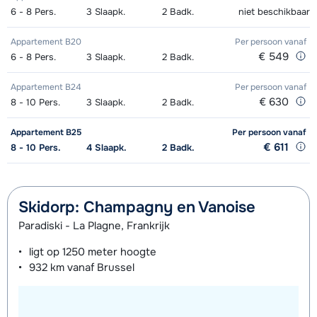
6 - 8
Pers.
3
Slaapk.
2
Badk.
niet beschikbaar
dagen)
van week
(8 dagen)
van week
Appartement B20
Per persoon
vanaf
Zilver (Evolution) Schoenen (8
afhankelijk
Mini Kid Ski's + Stokken (8 dagen)
afhankelijk
€ 549
6 - 8
Pers.
3
Slaapk.
2
Badk.
dagen)
van week
van week
Appartement B24
Per persoon
vanaf
Mini Kid Schoenen (8 dagen)
afhankelijk
€ 630
8 - 10
Pers.
3
Slaapk.
2
Badk.
van week
Appartement B25
Per persoon
vanaf
€ 611
8 - 10
Pers.
4
Slaapk.
2
Badk.
Skidorp: Champagny en Vanoise
Paradiski - La Plagne, Frankrijk
ligt op
1250 meter
hoogte
932 km
vanaf Brussel