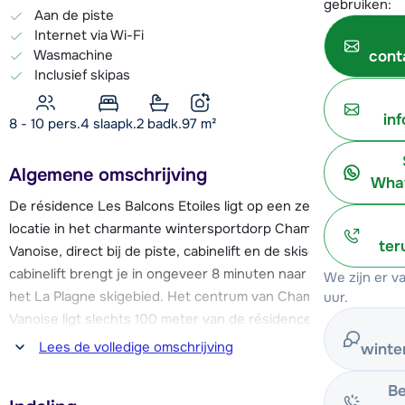
gebruiken:
Aan de piste
Internet via Wi-Fi
Wasmachine
cont
Inclusief skipas
in
8 - 10 pers.
4
slaapk.
2 badk.
97
m²
Algemene omschrijving
What
De résidence Les Balcons Etoiles ligt op een zeer gunstige
locatie in het charmante wintersportdorp Champagny en
ter
Vanoise, direct bij de piste, cabinelift en de skischool. De
cabinelift brengt je in ongeveer 8 minuten naar de pistes van
We zijn er 
het La Plagne skigebied. Het centrum van Champagny en
uur.
Vanoise ligt slechts 100 meter van de résidence vandaan. Je
vindt hier o.a. een supermarkt, diverse (sport)winkels,
Lees de volledige omschrijving
winte
restaurants en bars.
Be