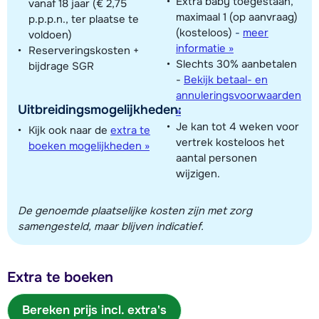
Extra baby toegestaan,
vanaf 18 jaar (€ 2,75
maximaal 1 (op aanvraag)
p.p.p.n., ter plaatse te
(kosteloos)
-
meer
voldoen)
informatie »
Reserveringskosten +
Slechts 30% aanbetalen
bijdrage SGR
-
Bekijk betaal- en
annuleringsvoorwaarden
Uitbreidingsmogelijkheden:
»
Je kan tot 4 weken voor
Kijk ook naar de
extra te
vertrek kosteloos het
boeken mogelijkheden »
aantal personen
wijzigen.
De genoemde plaatselijke kosten zijn met zorg
samengesteld, maar blijven indicatief.
Extra te boeken
Bereken prijs incl. extra's