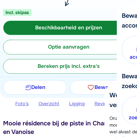
Incl. skipas
Bewa
acco
Beschikbaarheid en prijzen
Optie aanvragen
ac
Bereken prijs incl. extra's
Bewa
zoek
Delen
Bewaren
We helpe
Foto's
Overzicht
Ligging
Reviews
Beschi
verder!
zo
Onze klanten
Mooie résidence bij de piste in Champagny
moment hela
en Vanoise
wel alvast d