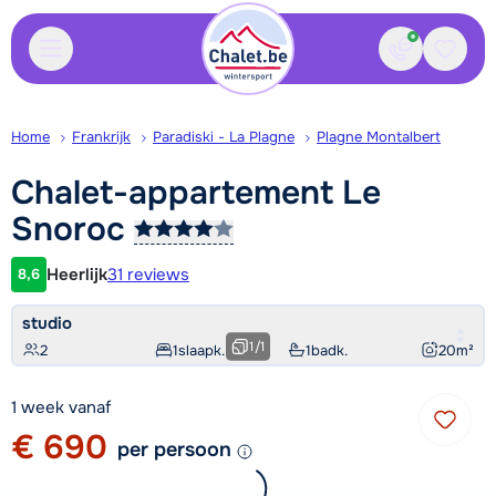
Contact
Bewaa
Home
Frankrijk
Paradiski - La Plagne
Plagne Montalbert
Chalet-appartement Le
Snoroc
Heerlijk
31 reviews
8,6
Klantwaardering
studio
1
/
1
2
1
slaapk.
1
badk.
20
m²
1 week vanaf
€ 690
per persoon