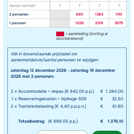
Aantal nachten
7
7
7
7
2 personen
690
1363
1741
1 persoon
1028
2319
3075
= aanbieding (korting al
doorberekend)
Klik in bovenstaande prijstabel om
aankomstdatum/aantal personen te wijzigen.
zaterdag 12 december 2026 - zaterdag 19 december
2026 met 2 personen:
2
x
Accommodatie + skipas (€ 642,00 p.p.)
€
1.284,00
1
x
Reserveringskosten + bijdrage SGR
€
32,50
2
x
Toeristenbelasting (€ 4,40 p.p.p.n.)
€
61,60
Totaalbedrag
(€ 689,05 p.p.)
€
1.378,10