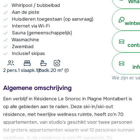
What
Whirlpool / bubbelbad
Aan de piste
Huisdieren toegestaan (op aanvraag)
winte
Internet via Wi-Fi
Sauna (gemeenschappelijk)
Wasmachine
cont
Zwembad
Inclusief skipas
in
2 pers.
1
slaapk.
1 badk.
20
m²
We zijn er v
Algemene omschrijving
Een verblijf in Résidence Le Snoroc in Plagne Montalbert is
op alle gebieden aan te raden. Deze ski-in/ski-out
résidence, met heerlijke wellness ruimte, heeft zo'n 70
appartementen, van studio's geschikt voor twee personen
tot grotere appartementen waarin wel 10 personen kunnen
verblijven. In de residence is een lift aanwezig. De