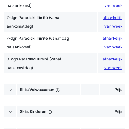
na aankomst)
van week
7-dgn Paradiski Illimité (vanaf
afhankelijk
aankomstdag)
van week
7-dgn Paradiski Illimité (vanaf dag
afhankelijk
na aankomst)
van week
8-dgn Paradiski Illimité (vanaf
afhankelijk
aankomstdag)
van week
Ski's Volwassenen
Prijs
Excellent (Excellence) Ski's +
afhankelijk
Schoenen + Stokken (6/7 dagen)
van week
Ski's Kinderen
Prijs
Excellent (Excellence) Ski's +
afhankelijk
Kampioen (Champion) Ski's +
afhankelijk