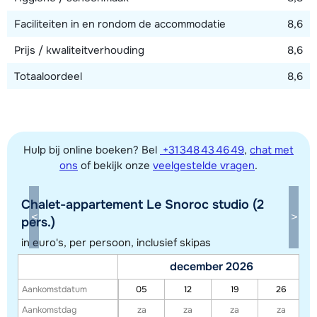
Faciliteiten in en rondom de accommodatie
8,6
Prijs / kwaliteitverhouding
8,6
Totaaloordeel
8,6
Hulp bij online boeken? Bel
+31 348 43 46 49
,
chat met
ons
of bekijk onze
veelgestelde vragen
.
Chalet-appartement Le Snoroc studio (2
Toon alle accommodaties in dit gebied
pers.)
Deze kaart geeft een indicatie van de ligging van onze accommodaties. De
in euro's, per persoon, inclusief skipas
exacte locatie kan enigszins afwijken.
december 2026
Aankomstdatum
05
12
19
26
Aankomstdag
za
za
za
za