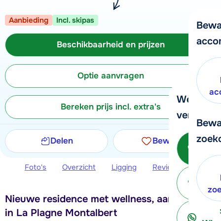
Aanbieding
Incl. skipas
Bewa
acco
Beschikbaarheid en prijzen
Optie aanvragen
ac
We helpe
Bereken prijs incl. extra's
verder!
Bewa
zoek
Delen
Bewaren
Be
Foto's
Overzicht
Ligging
Reviews
Beschi
ter
zo
Nieuwe residence met wellness, aan de piste
in La Plagne Montalbert