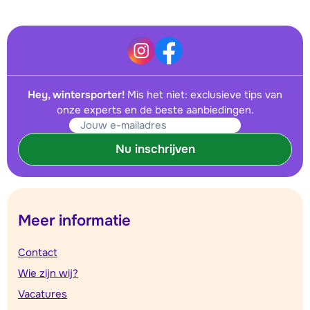
Hey, wintersporter!
Mis het niet: exclusieve tips van
onze experts en de beste aanbiedingen.
Nu inschrijven
Meer informatie
Contact
Wie zijn wij?
Vacatures