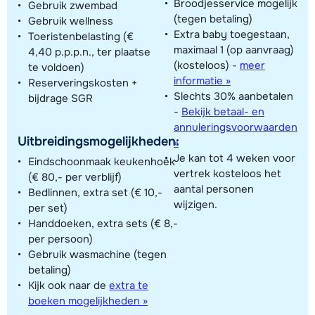
Broodjesservice mogelijk
Gebruik zwembad
(tegen betaling)
Gebruik wellness
Extra baby toegestaan,
Toeristenbelasting (€
maximaal 1 (op aanvraag)
4,40 p.p.p.n., ter plaatse
(kosteloos)
-
meer
te voldoen)
informatie »
Reserveringskosten +
Slechts 30% aanbetalen
bijdrage SGR
-
Bekijk betaal- en
annuleringsvoorwaarden
Uitbreidingsmogelijkheden:
»
Je kan tot 4 weken voor
Eindschoonmaak keukenhoek
vertrek kosteloos het
(€ 80,- per verblijf)
aantal personen
Bedlinnen, extra set (€ 10,-
wijzigen.
per set)
Handdoeken, extra sets (€ 8,-
per persoon)
Gebruik wasmachine (tegen
betaling)
Kijk ook naar de
extra te
boeken mogelijkheden »