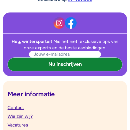
Hey, wintersporter!
Mis het niet: exclusieve tips van
onze experts en de beste aanbiedingen.
Nu inschrijven
Meer informatie
Contact
Wie zijn wij?
Vacatures