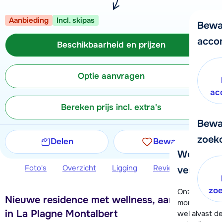
Aanbieding
Incl. skipas
Bewa
acco
Beschikbaarheid en prijzen
Optie aanvragen
ac
Bereken prijs incl. extra's
Bewa
zoek
Delen
Bewaren
We helpe
Foto's
Overzicht
Ligging
Reviews
Beschi
verder!
zo
Onze klanten
Nieuwe residence met wellness, aan de piste
moment hela
in La Plagne Montalbert
wel alvast d