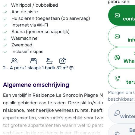
gebruiken:
Whirlpool / bubbelbad
Aan de piste
Huisdieren toegestaan (op aanvraag)
cont
Internet via Wi-Fi
Sauna (gemeenschappelijk)
Wasmachine
in
Zwembad
Inclusief skipas
What
2 - 4 pers.
1
slaapk.
1 badk.
32
m²
ter
Algemene omschrijving
Morgen om 0
Een verblijf in Résidence Le Snoroc in Plagne Montalbert is
beschikbaar:
op alle gebieden aan te raden. Deze ski-in/ski-out
résidence, met heerlijke wellness ruimte, heeft zo'n 70
winte
appartementen, van studio's geschikt voor twee personen
tot grotere appartementen waarin wel 10 personen kunnen
Be
verblijven. In de residence is een lift aanwezig. De