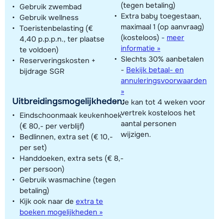
(tegen betaling)
Gebruik zwembad
Extra baby toegestaan,
Gebruik wellness
maximaal 1 (op aanvraag)
Toeristenbelasting (€
(kosteloos)
-
meer
4,40 p.p.p.n., ter plaatse
informatie »
te voldoen)
Slechts 30% aanbetalen
Reserveringskosten +
-
Bekijk betaal- en
bijdrage SGR
annuleringsvoorwaarden
»
Uitbreidingsmogelijkheden:
Je kan tot 4 weken voor
vertrek kosteloos het
Eindschoonmaak keukenhoek
aantal personen
(€ 80,- per verblijf)
wijzigen.
Bedlinnen, extra set (€ 10,-
per set)
Handdoeken, extra sets (€ 8,-
per persoon)
Gebruik wasmachine (tegen
betaling)
Kijk ook naar de
extra te
boeken mogelijkheden »