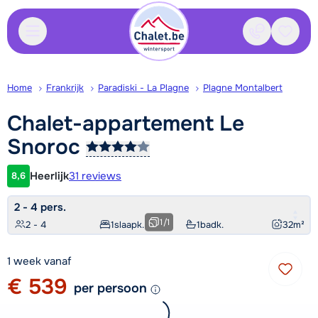
Contact
Bewaa
Home
Frankrijk
Paradiski - La Plagne
Plagne Montalbert
Chalet-appartement Le
Snoroc
Heerlijk
31 reviews
8,6
Klantwaardering
2 - 4 pers.
1
/
1
2 - 4
1
slaapk.
1
badk.
32
m²
1 week vanaf
€ 539
per persoon