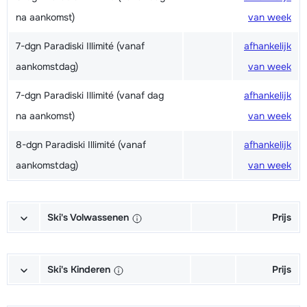
na aankomst)
van week
7-dgn Paradiski Illimité (vanaf
afhankelijk
aankomstdag)
van week
7-dgn Paradiski Illimité (vanaf dag
afhankelijk
na aankomst)
van week
8-dgn Paradiski Illimité (vanaf
afhankelijk
aankomstdag)
van week
Ski's Volwassenen
Prijs
Excellent (Excellence) Ski's +
afhankelijk
Schoenen + Stokken (6/7 dagen)
van week
Ski's Kinderen
Prijs
Excellent (Excellence) Ski's +
afhankelijk
Kampioen (Champion) Ski's +
afhankelijk