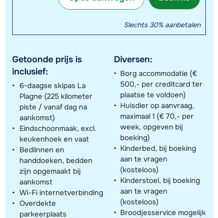
Slechts 30% aanbetalen
Getoonde prijs is
Diversen:
inclusief:
Borg accommodatie (€
500,- per creditcard ter
6-daagse skipas La
plaatse te voldoen)
Plagne (225 kilometer
Huisdier op aanvraag,
piste / vanaf dag na
maximaal 1 (€ 70,- per
aankomst)
week, opgeven bij
Eindschoonmaak, excl.
boeking)
keukenhoek en vaat
Kinderbed, bij boeking
Bedlinnen en
aan te vragen
handdoeken, bedden
(kosteloos)
zijn opgemaakt bij
Kinderstoel, bij boeking
aankomst
aan te vragen
Wi-Fi internetverbinding
(kosteloos)
Overdekte
Broodjesservice mogelijk
parkeerplaats