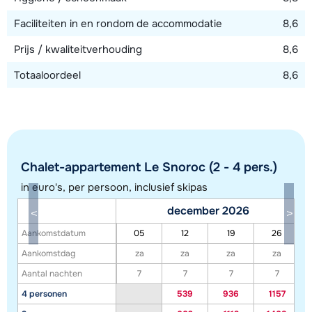
Faciliteiten in en rondom de accommodatie
8,6
Prijs / kwaliteitverhouding
8,6
Totaaloordeel
8,6
Chalet-appartement Le Snoroc (2 - 4 pers.)
in euro's, per persoon, inclusief skipas
december 2026
Toon alle accommodaties in dit gebied
Aankomstdatum
05
12
19
26
Deze kaart geeft een indicatie van de ligging van onze accommodaties. De
Aankomstdag
za
za
za
za
exacte locatie kan enigszins afwijken.
Aantal nachten
7
7
7
7
4 personen
539
936
1157