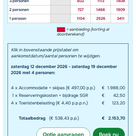
3 personen
602
1113
1408
2 personen
727
1466
1909
1 persoon
1104
2526
3411
= aanbieding (korting al
doorberekend)
Klik in bovenstaande prijstabel om
aankomstdatum/aantal personen te wijzigen.
zaterdag 12 december 2026 - zaterdag 19 december
2026 met 4 personen:
4
x
Accommodatie + skipas (€ 497,00 p.p.)
€
1.988,00
1
x
Reserveringskosten + bijdrage SGR
€
42,50
4
x
Toeristenbelasting (€ 4,40 p.p.p.n.)
€
123,20
Totaalbedrag
(€ 538,43 p.p.)
€
2.153,70
Optie aanvragen
Boek nu