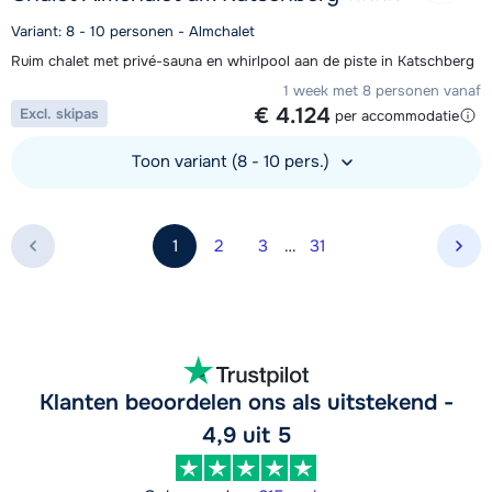
Variant: 8 - 10 personen - Almchalet
Ruim chalet met privé-sauna en whirlpool aan de piste in Katschberg
1 week met 8 personen vanaf
€ 4.124
Excl. skipas
per accommodatie
Toon variant (8 - 10 pers.)
Bekijk accommodatie
1
2
3
…
31
Vol
Klanten beoordelen ons als uitstekend -
4,9 uit 5