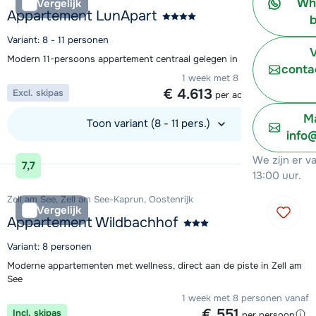
Wh
Vergelijk
Appartement LunApart
b
Variant: 8 - 11 personen
V
Modern 11-persoons appartement centraal gelegen in Sölden
conta
1 week met 8 personen vanaf
€ 4.613
Excl. skipas
per accommodatie
Ma
Toon variant (8 - 11 pers.)
info
Bekijk accommodatie
We zijn er v
7,7
13:00 uur.
Zell am See, Zell am See-Kaprun, Oostenrijk
Vergelijk
Appartement Wildbachhof
Variant: 8 personen
Moderne appartementen met wellness, direct aan de piste in Zell am
See
1 week met 8 personen vanaf
€ 551
Incl. skipas
per persoon