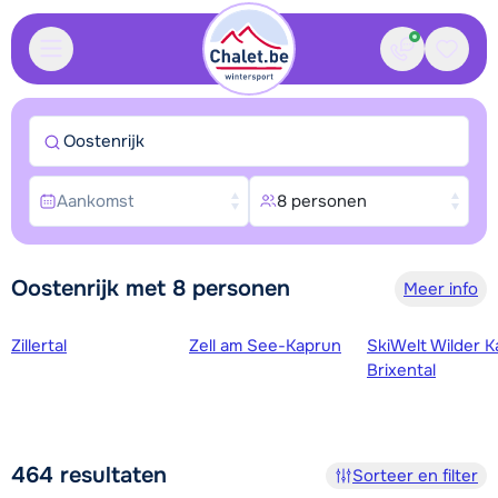
Contact
Bewaa
Oostenrijk
Aankomst
8 personen
Oostenrijk met 8 personen
Meer info
Skigebieden
Zillertal
Zell am See-Kaprun
SkiWelt Wilder K
Brixental
464
resultaten
Sorteer en filter