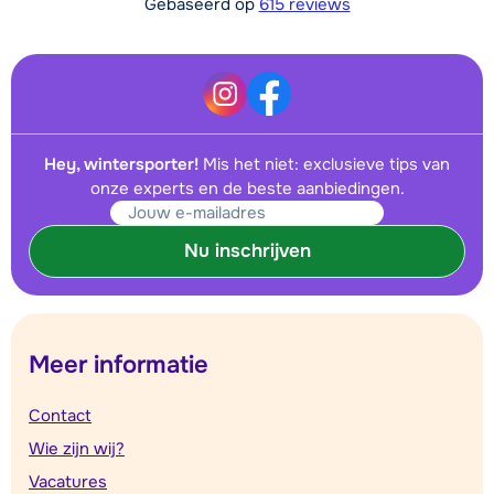
Gebaseerd op
615 reviews
Hey, wintersporter!
Mis het niet: exclusieve tips van
onze experts en de beste aanbiedingen.
Nu inschrijven
Meer informatie
Contact
Wie zijn wij?
Vacatures