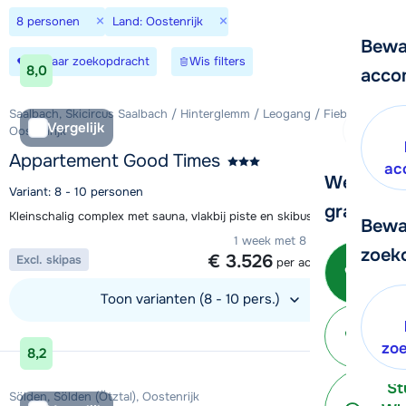
×
×
8 personen
Land: Oostenrijk
Bewa
Bewaar zoekopdracht
Wis filters
8,0
acco
Saalbach, Skicircus Saalbach / Hinterglemm / Leogang / Fieberbrunn,
Vergelijk
Oostenrijk
Appartement Good Times
ac
We helpe
Variant: 8 - 10 personen
graag ver
Kleinschalig complex met sauna, vlakbij piste en skibus in Saalbach
Bewa
1 week met 8 personen vanaf
zoek
€ 3.526
Excl. skipas
Bel 
per accommodatie
3
Toon varianten (8 - 10 pers.)
P
Bekijk accommodatie
terug
zo
8,2
St
Sölden, Sölden (Ötztal), Oostenrijk