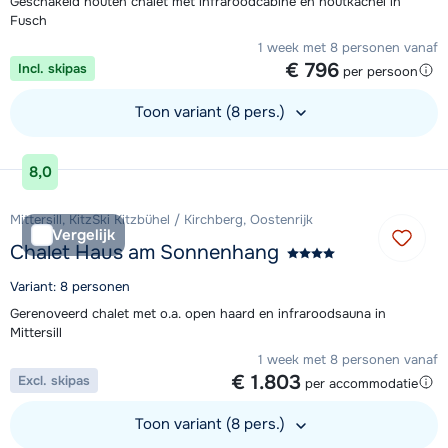
Geschakeld houten chalet met infraroodcabine en houtkachel in
Fusch
1 week met 8 personen vanaf
€ 796
Incl. skipas
per persoon
Toon variant (8 pers.)
Bekijk accommodatie
8,0
Mittersill, KitzSki Kitzbühel / Kirchberg, Oostenrijk
Vergelijk
Chalet Haus am Sonnenhang
Variant: 8 personen
Gerenoveerd chalet met o.a. open haard en infraroodsauna in
Mittersill
1 week met 8 personen vanaf
€ 1.803
Excl. skipas
per accommodatie
Toon variant (8 pers.)