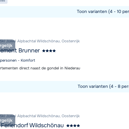
pas
Toon varianten (4 - 10 pe
commodatie
 Ski Juwel Alpbachtal Wildschönau, Oostenrijk
rgelijk
tement Brunner
4 personen - Komfort
rtementen direct naast de gondel in Niederau
Toon varianten (4 - 8 per
commodatie
 Ski Juwel Alpbachtal Wildschönau, Oostenrijk
rgelijk
 Feriendorf Wildschönau