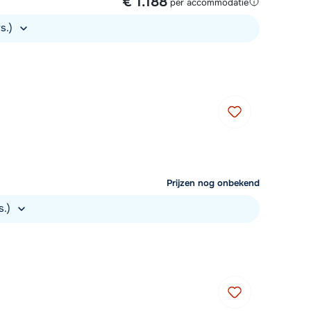
€ 1.188
per accommodatie
rs.)
Prijzen nog onbekend
s.)