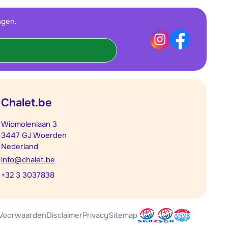
ngen.
Chalet.be
Wipmolenlaan 3
3447 GJ Woerden
Nederland
info@chalet.be
+32 3 3037838
Voorwaarden
Disclaimer
Privacy
Sitemap