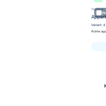
Niederau,
Ve
Appart
Variant: 
Ruime app
Bekijk ac