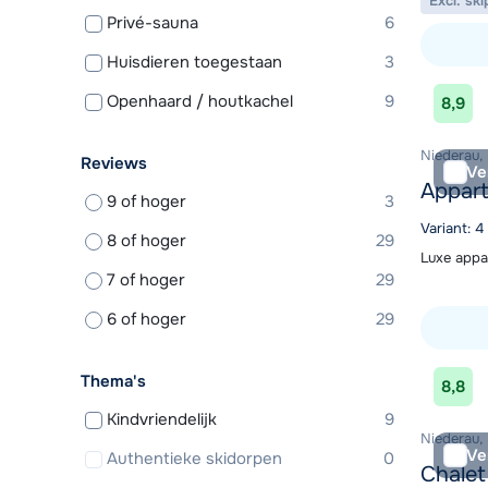
Excl. ski
Privé-sauna
6
Huisdieren toegestaan
3
Bekijk ac
Openhaard / houtkachel
9
8,9
Niederau,
Reviews
Ve
Appar
9 of hoger
3
Variant: 
8 of hoger
29
Luxe appa
7 of hoger
29
6 of hoger
29
Bekijk ac
Thema's
8,8
Kindvriendelijk
9
Niederau,
Ve
Authentieke skidorpen
0
Chalet