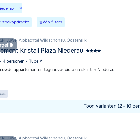
×
Niederau
Morgen o
r zoekopdracht
Wis filters
 Ski Juwel Alpbachtal Wildschönau, Oostenrijk
rgelijk
ement Kristall Plaza Niederau
 - 4 personen - Type A
ieuwde appartementen tegenover piste en skilift in Niederau
pas
Toon varianten (2 - 10 per
commodatie
 Ski Juwel Alpbachtal Wildschönau, Oostenrijk