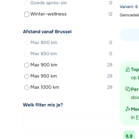
Goede après-ski
0
Variant: 
Winter-wellness
12
Gemoedeli
Afstand vanaf Brussel
Max 800 km
0
Bekijk ac
Max 850 km
0
Max 900 km
29
Top
Max 950 km
29
op 
Max 1000 km
29
Per
doo
Welk filter mis je?
Mee
in
F
8,8