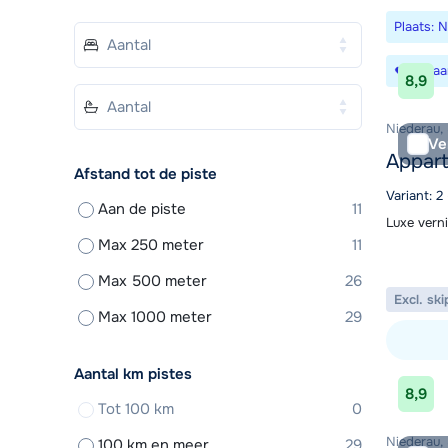
Plaats: 
Bewaa
8,9
Niederau,
Ve
Appart
Afstand tot de piste
Variant: 2
Aan de piste
11
Luxe vern
Max 250 meter
11
Max 500 meter
26
Excl. ski
Max 1000 meter
29
Aantal km pistes
Bekijk ac
8,9
Tot 100 km
0
Niederau,
100 km en meer
29