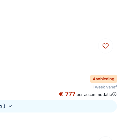
Plan een terugbelverzoek
m 09:00 uur weer beschikbaar:
Chat met wintersportspecialist
Bel ons via 03 3037838
Aanbieding
1 week vanaf
€ 777
per accommodatie
s.)