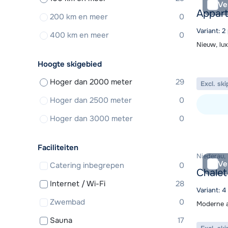
Ve
Appart
200 km en meer
0
Variant: 
400 km en meer
0
Nieuw, lux
Hoogte skigebied
Hoger dan 2000 meter
29
Excl. ski
Hoger dan 2500 meter
0
Hoger dan 3000 meter
0
Bekijk ac
Faciliteiten
Niederau,
Ve
Catering inbegrepen
0
Chale
Internet / Wi-Fi
28
Variant: 
Zwembad
0
Moderne a
Sauna
17