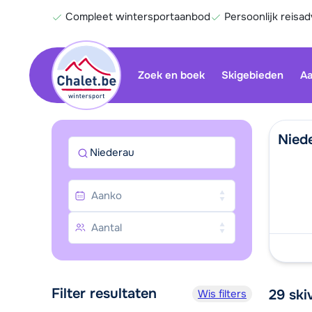
Compleet wintersportaanbod
Persoonlijk reisad
Zoek en boek
Skigebieden
Aa
Nied
Niederau
Filter resultaten
29
ski
Wis filters