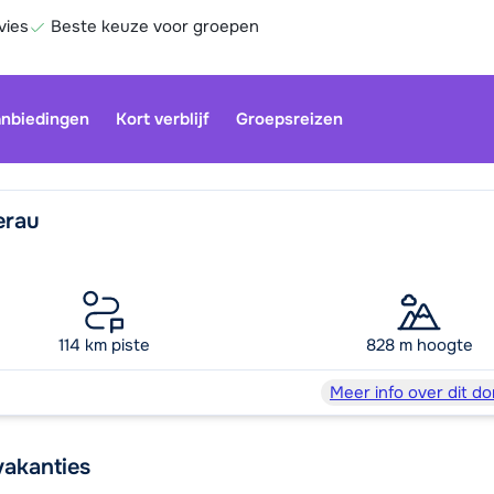
vies
Beste keuze voor groepen
nbiedingen
Kort verblijf
Groepsreizen
erau
Onze klan
gesloten.
gebruiken
114 km piste
828 m hoogte
Be
Meer info over dit do
vakanties