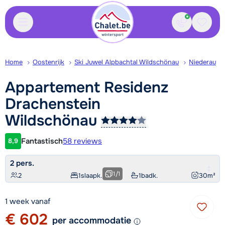
Contact
Bewaa
Home
Oostenrijk
Ski Juwel Alpbachtal Wildschönau
Niederau
Appartement Residenz
Drachenstein
Wildschönau
Fantastisch
58 reviews
8,9
Klantwaardering
2 pers.
1
/
1
2
1
slaapk.
1
badk.
30
m²
1 week vanaf
€ 602
per accommodatie