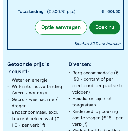
Totaalbedrag
(€ 300,75 p.p.)
€
601,50
Optie aanvragen
Boek nu
Slechts 30% aanbetalen
Getoonde prijs is
Diversen:
inclusief:
Borg accommodatie (€
150,- contant of per
Water en energie
creditcard, ter plaatse te
Wi-Fi internetverbinding
voldoen)
Gebruik wellness
Huisdieren zijn niet
Gebruik wasmachine /
toegestaan
droger
Kinderbed, bij boeking
Eindschoonmaak, excl.
aan te vragen (€ 15,- per
keukenhoek en vaat (€
verblijf)
110,- per verblijf)
Kinderstoel, bij boeking