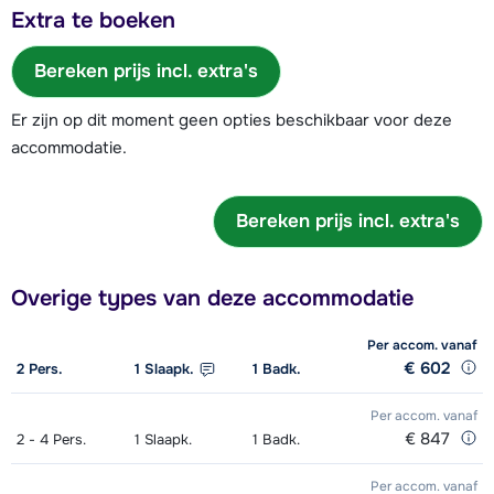
Extra te boeken
Bereken prijs incl. extra's
Er zijn op dit moment geen opties beschikbaar voor deze
accommodatie.
Bereken prijs incl. extra's
Overige types van deze accommodatie
Per accom.
vanaf
€ 602
2
Pers.
1
Slaapk.
1
Badk.
Per accom.
vanaf
€ 847
2 - 4
Pers.
1
Slaapk.
1
Badk.
Per accom.
vanaf