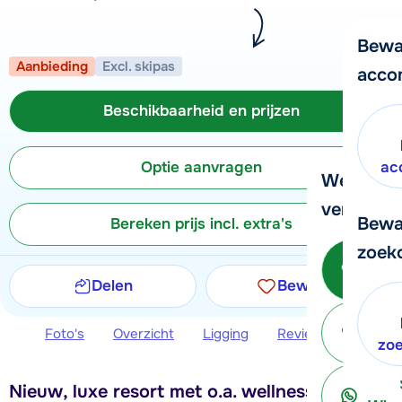
Bewa
Aanbieding
Excl. skipas
acco
Beschikbaarheid en prijzen
Optie aanvragen
ac
We helpe
verder!
Bewa
Bereken prijs incl. extra's
zoek
Be
Delen
Bewaren
Foto's
Overzicht
Ligging
Reviews
Beschi
ter
zo
Nieuw, luxe resort met o.a. wellness in het