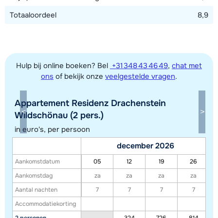
Totaaloordeel
8,9
Hulp bij online boeken? Bel
+31 348 43 46 49
,
chat met
ons
of bekijk onze
veelgestelde vragen
.
Appartement Residenz Drachenstein
Wildschönau (2 pers.)
in euro's, per persoon
Toon alle accommodaties in dit gebied
december 2026
Deze kaart geeft een indicatie van de ligging van onze accommodaties. De
Aankomstdatum
05
12
19
26
exacte locatie kan enigszins afwijken.
Aankomstdag
za
za
za
za
Aantal nachten
7
7
7
7
Accommodatiekorting