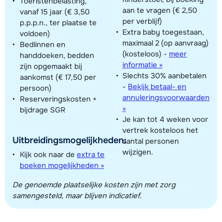
Toeristenbelasting,
aan te vragen (€ 2,50
vanaf 15 jaar (€ 3,50
per verblijf)
p.p.p.n., ter plaatse te
Extra baby toegestaan,
voldoen)
maximaal 2 (op aanvraag)
Bedlinnen en
(kosteloos)
-
meer
handdoeken, bedden
informatie »
zijn opgemaakt bij
Slechts 30% aanbetalen
aankomst (€ 17,50 per
-
Bekijk betaal- en
persoon)
annuleringsvoorwaarden
Reserveringskosten +
»
bijdrage SGR
Je kan tot 4 weken voor
vertrek kosteloos het
Uitbreidingsmogelijkheden:
aantal personen
wijzigen.
Kijk ook naar de
extra te
boeken mogelijkheden »
De genoemde plaatselijke kosten zijn met zorg
samengesteld, maar blijven indicatief.