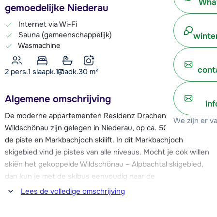
What
gemoedelijke Niederau
Internet via Wi-Fi
Sauna (gemeenschappelijk)
winte
Wasmachine
cont
2 pers.
1
slaapk.
1 badk.
30
m²
Algemene omschrijving
in
De moderne appartementen Residenz Drachenstein
We zijn er v
Wildschönau zijn gelegen in Niederau, op ca. 500 meter van
de piste en Markbachjoch skilift. In dit Markbachjoch
skigebied vind je pistes van alle niveaus. Mocht je ook willen
skiën het gekoppelde Wildschönau – Alpbachtal skigebied,
dan kun je met de skibus eenvoudig naar de
Schatzbergbahn in Auffach. Of rij in ca. 15 minuten naar de
Lees de volledige omschrijving
Salvenbahn in Hopfgarten en ontdek het WilderKaiser-
Brixental skigebied.