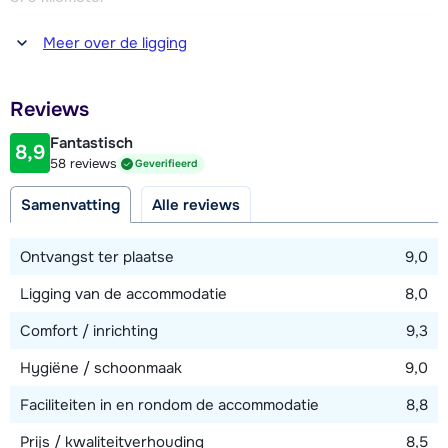
parkeerplaatsen (naar beschikbaarheid en tegen betaling, (€
Afstand tot winkel(s)
70,- per week, ter plaatse te voldoen ) in de parkeergarage.
Meer over de ligging
500 meter
Dit kan alleen op locatie met de huismeester geregeld
worden.
Afstand tot restaurant of bar
Reviews
500 meter
Fantastisch
8,9
Afstand tot piste
58 reviews
Geverifieerd
500 meter
Samenvatting
Alle reviews
Afstand tot skilift
500 meter
Ontvangst ter plaatse
9,0
Afstand tot skibushalte
Ligging van de accommodatie
8,0
300 meter
Comfort / inrichting
9,3
Hygiëne / schoonmaak
9,0
Bekijk kaart
Faciliteiten in en rondom de accommodatie
8,8
Prijs / kwaliteitverhouding
8,5