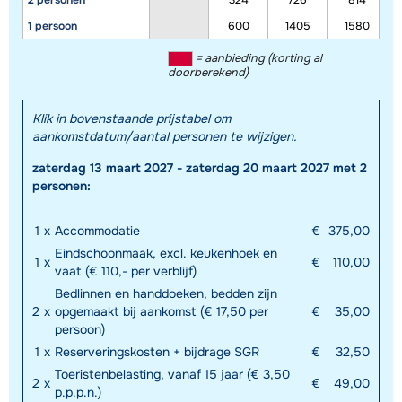
2 personen
324
726
814
1 persoon
600
1405
1580
= aanbieding (korting al
doorberekend)
Klik in bovenstaande prijstabel om
aankomstdatum/aantal personen te wijzigen.
zaterdag 13 maart 2027 - zaterdag 20 maart 2027 met 2
personen:
1
x
Accommodatie
€
375,00
Eindschoonmaak, excl. keukenhoek en
1
x
€
110,00
vaat (€ 110,- per verblijf)
Bedlinnen en handdoeken, bedden zijn
2
x
opgemaakt bij aankomst (€ 17,50 per
€
35,00
persoon)
1
x
Reserveringskosten + bijdrage SGR
€
32,50
Toeristenbelasting, vanaf 15 jaar (€ 3,50
2
x
€
49,00
p.p.p.n.)