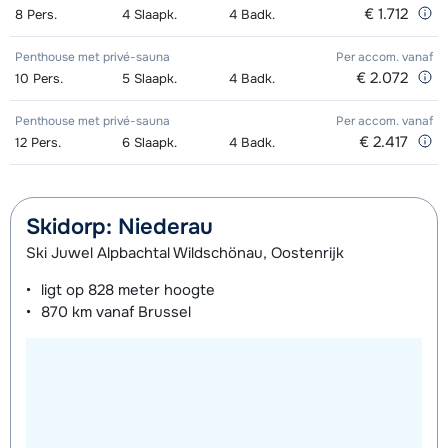
€ 1.712
8
Pers.
4
Slaapk.
4
Badk.
Penthouse met privé-sauna
Per accom.
vanaf
€ 2.072
10
Pers.
5
Slaapk.
4
Badk.
Penthouse met privé-sauna
Per accom.
vanaf
€ 2.417
12
Pers.
6
Slaapk.
4
Badk.
Skidorp: Niederau
Ski Juwel Alpbachtal Wildschönau, Oostenrijk
ligt op
828 meter
hoogte
870 km
vanaf Brussel