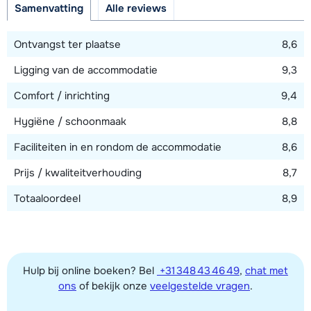
Samenvatting
Alle reviews
Afstand tot skilift
10 meter (Markbachjochbahn)
Ontvangst ter plaatse
8,6
Afstand tot loipe
Ligging van de accommodatie
9,3
20 meter
Comfort / inrichting
9,4
Afstand tot skibushalte
10 meter
Hygiëne / schoonmaak
8,8
Faciliteiten in en rondom de accommodatie
8,6
Bekijk kaart
Prijs / kwaliteitverhouding
8,7
Totaaloordeel
8,9
Hulp bij online boeken? Bel
+31 348 43 46 49
,
chat met
ons
of bekijk onze
veelgestelde vragen
.