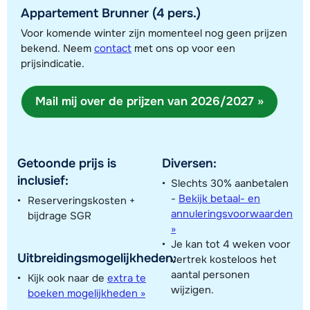
Appartement Brunner (4 pers.)
Voor komende winter zijn momenteel nog geen prijzen
bekend. Neem
contact
met ons op voor een
prijsindicatie.
Mail mij over de prijzen van 2026/2027 »
Toon alle accommodaties in dit gebied
Deze kaart geeft een indicatie van de ligging van onze accommodaties. De
exacte locatie kan enigszins afwijken.
Getoonde prijs is
Diversen:
inclusief:
Slechts 30% aanbetalen
-
Bekijk betaal- en
Reserveringskosten +
annuleringsvoorwaarden
bijdrage SGR
»
Je kan tot 4 weken voor
Uitbreidingsmogelijkheden:
vertrek kosteloos het
aantal personen
Kijk ook naar de
extra te
wijzigen.
boeken mogelijkheden »