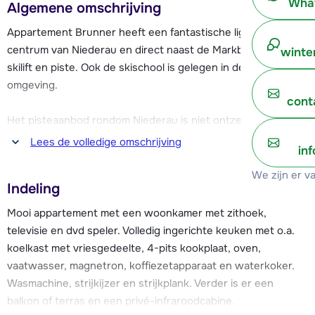
What
Algemene omschrijving
Appartement Brunner heeft een fantastische ligging; in het
centrum van Niederau en direct naast de Markbachjochbahn
winte
skilift en piste. Ook de skischool is gelegen in de nabije
omgeving.
cont
Het pisteaanbod rondom Niederau is niet ontzettend groot,
maar wel veelzijdig. Het gehele skigebied Ski Juwel
Lees de volledige omschrijving
in
Alpbachtal Wildschönau beschikt over 145 km piste. Naar de
Schatzberg bij Auffach is het ca. 10 minuten rijden, dit kan
We zijn er v
Indeling
tevens met de skibus, die stopt voor de deur. Voor nog meer
variatie kun je tevens ca. 15 minuten rijden naar Hopfgarten
Mooi appartement met een woonkamer met zithoek,
en vanaf daar via de Salvenbahn het skigebied Wilder Kaiser
televisie en dvd speler. Volledig ingerichte keuken met o.a.
– Brixental in (279 km piste).
koelkast met vriesgedeelte, 4-pits kookplaat, oven,
vaatwasser, magnetron, koffiezetapparaat en waterkoker.
Restaurants, bars en winkels liggen in de nabije omgeving.
Wasmachine, strijkijzer en strijkplank. Verder is er een
balkon of terras en een privé-infraroodcabine.
Brunner beschikt over 7 luxe appartementen en heeft een