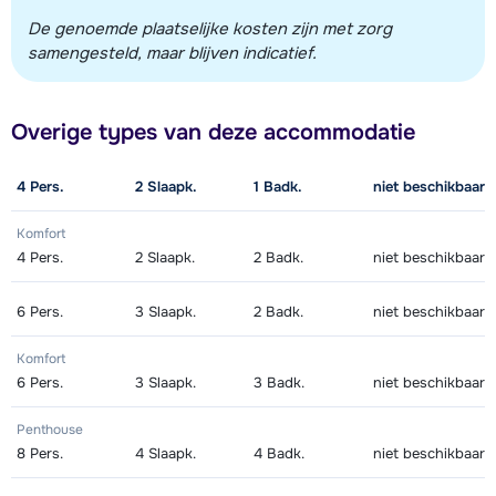
De genoemde plaatselijke kosten zijn met zorg
samengesteld, maar blijven indicatief.
Overige types van deze accommodatie
4
Pers.
2
Slaapk.
1
Badk.
niet beschikbaar
Komfort
4
Pers.
2
Slaapk.
2
Badk.
niet beschikbaar
6
Pers.
3
Slaapk.
2
Badk.
niet beschikbaar
Komfort
6
Pers.
3
Slaapk.
3
Badk.
niet beschikbaar
Penthouse
8
Pers.
4
Slaapk.
4
Badk.
niet beschikbaar