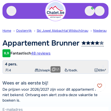
Contact
Bewaa
Home
Oostenrijk
Ski Juwel Alpbachtal Wildschönau
Niederau
Appartement
Brunner
Fantastisch
48 reviews
8,9
Klantwaardering
4 pers.
1
/
1
4
2
slaapk.
1
badk.
69
m²
Wees er als eerste bij!
De prijzen voor 2026/2027 zijn voor dit appartement nog
niet bekend. Ontvang een alert zodra deze vakantie te
boeken is.