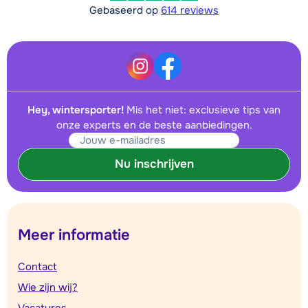
Gebaseerd op
614 reviews
Hey, wintersporter!
Mis het niet: exclusieve tips van
onze experts en de beste aanbiedingen.
Nu inschrijven
Meer informatie
Contact
Wie zijn wij?
Vacatures