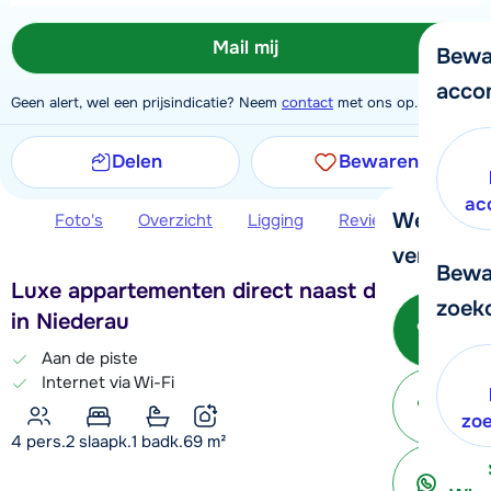
Mail mij
Bewa
acco
Geen alert, wel een prijsindicatie? Neem
contact
met ons op.
Delen
Bewaren
ac
We helpe
Foto's
Overzicht
Ligging
Reviews
Extra 
verder!
Bewa
Luxe appartementen direct naast de gondel
zoek
Be
in Niederau
Aan de piste
Internet via Wi-Fi
ter
zo
4 pers.
2
slaapk.
1 badk.
69
m²