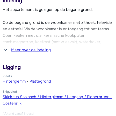
Indeling
Het levendige centrum van Hinterglemm ligt op ca. 450
Het appartement is gelegen op de begane grond.
meter afstand. Hier vind je een grote selectie aan
restaurants, bars, winkels en après-ski mogelijkheden.
Op de begane grond is de woonkamer met zithoek, televisie
en eettafel. Via de woonkamer is er toegang tot het terras.
De appartementen van Dreiblick beschikken allemaal over
Open keuken met o.a. keramische kookplaten,
gratis wifi, toegang tot de gemeenschappelijke skiberging
combimagnetron, koelkast (met vriesvak), waterkoker,
met skischoendrogers en een parkeerplaats.
koffiezetapparaat en een vaatwasser. Slaapkamer met een
Meer over de indeling
2-persoonsbed.Badkamer met douche. Apart toilet.
Ligging
In het souterrain zijn twee slaapkamers met een 2-
persoonsbed en een badkamer met douche en toilet.
Plaats
Hinterglemm
-
Plattegrond
Appartement Panoramablick heeft twee parkeerplaatsen.
Skigebied
Skicircus Saalbach / Hinterglemm / Leogang / Fieberbrunn -
Oostenrijk
Afstand vanaf Brussel