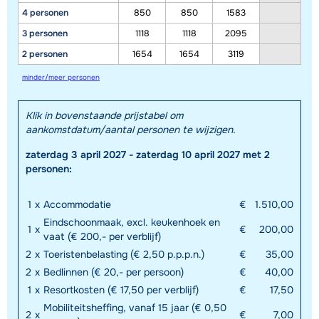
4 personen
850
850
1583
3 personen
1118
1118
2095
2 personen
1654
1654
3119
minder/meer personen
Klik in bovenstaande prijstabel om
aankomstdatum/aantal personen te wijzigen.
zaterdag 3 april 2027 - zaterdag 10 april 2027 met 2
personen:
1
x
Accommodatie
€
1.510,00
Eindschoonmaak, excl. keukenhoek en
1
x
€
200,00
vaat (€ 200,- per verblijf)
2
x
Toeristenbelasting (€ 2,50 p.p.p.n.)
€
35,00
2
x
Bedlinnen (€ 20,- per persoon)
€
40,00
1
x
Resortkosten (€ 17,50 per verblijf)
€
17,50
Mobiliteitsheffing, vanaf 15 jaar (€ 0,50
2
x
€
7,00