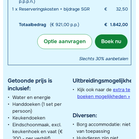
p.p.p.n.)
1
x
Reserveringskosten + bijdrage SGR
€
32,50
Totaalbedrag
(€ 921,00 p.p.)
€
1.842,00
Optie aanvragen
Boek nu
Slechts 30% aanbetalen
Getoonde prijs is
Uitbreidingsmogelijkhede
inclusief:
Kijk ook naar de
extra te
boeken mogelijkheden »
Water en energie
Handdoeken (1 set per
persoon)
Diversen:
Keukendoeken
Borg accommodatie: niet
Eindschoonmaak, excl.
van toepassing
keukenhoek en vaat (€
Huisdieren zijn niet
200,- per verblijf)