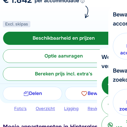
per accommodatie
Bewa
acco
Excl. skipas
Beschikbaarheid en prijzen
ac
Optie aanvragen
We helpe
verder!
Bewa
Bereken prijs incl. extra's
zoek
Be
Delen
Bewaren
ter
Foto's
Overzicht
Ligging
Reviews
Beschi
zo
Mooie appartementen in Hinterglemm,