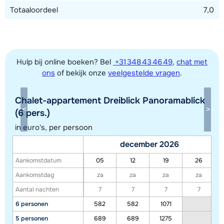
Totaaloordeel
7,0
Hulp bij online boeken? Bel
+31 348 43 46 49
,
chat met
ons
of bekijk onze
veelgestelde vragen
.
Chalet-appartement Dreiblick Panoramablick
(6 pers.)
Toon alle accommodaties in dit gebied
in euro's, per persoon
Deze kaart geeft een indicatie van de ligging van onze accommodaties. De
december 2026
exacte locatie kan enigszins afwijken.
Aankomstdatum
05
12
19
26
Aankomstdag
za
za
za
za
Aantal nachten
7
7
7
7
6 personen
582
582
1071
5 personen
689
689
1275