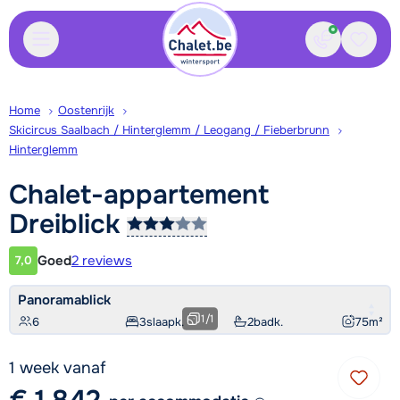
Contact
Bewaa
Home
Oostenrijk
Skicircus Saalbach / Hinterglemm / Leogang / Fieberbrunn
Hinterglemm
Chalet-appartement
Dreiblick
Goed
2 reviews
7,0
Klantwaardering
Panoramablick
1
/
1
6
3
slaapk.
2
badk.
75
m²
1 week vanaf
€ 1.842