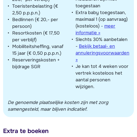
toegestaan
Toeristenbelasting (€
Extra baby toegestaan,
2,50 p.p.p.n.)
maximaal 1 (op aanvraag)
Bedlinnen (€ 20,- per
(kosteloos)
-
meer
persoon)
informatie »
Resortkosten (€ 17,50
Slechts 30% aanbetalen
per verblijf)
-
Bekijk betaal- en
Mobiliteitsheffing, vanaf
annuleringsvoorwaarden
15 jaar (€ 0,50 p.p.p.n.)
»
Reserveringskosten +
Je kan tot 4 weken voor
bijdrage SGR
vertrek kosteloos het
aantal personen
wijzigen.
De genoemde plaatselijke kosten zijn met zorg
samengesteld, maar blijven indicatief.
Extra te boeken