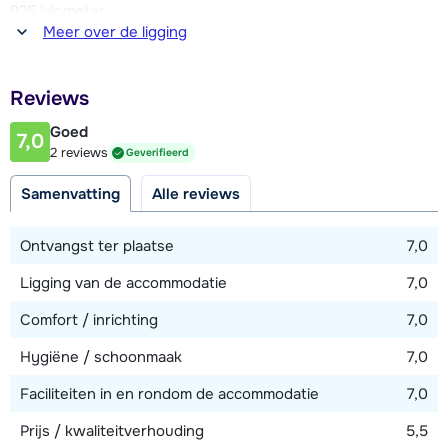
925 kilometer
Meer over de ligging
Afstand tot winkel(s)
800 meter
Reviews
Afstand tot restaurant of bar
350 meter
Goed
7,0
2 reviews
Geverifieerd
Afstand tot piste
50 meter
Samenvatting
Alle reviews
Afstand tot skilift
Ontvangst ter plaatse
7,0
350 meter
Ligging van de accommodatie
7,0
Comfort / inrichting
7,0
Bekijk kaart
Hygiëne / schoonmaak
7,0
Faciliteiten in en rondom de accommodatie
7,0
Prijs / kwaliteitverhouding
5,5