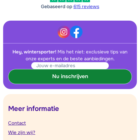
Gebaseerd op
615 reviews
Hey, wintersporter!
Mis het niet: exclusieve tips van
onze experts en de beste aanbiedingen.
Nu inschrijven
Meer informatie
Contact
Wie zijn wij?