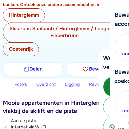
boeken. Ontdek onze andere accommodaties in:
Bewa
Hinterglemm
acco
Skicircus Saalbach / Hinterglemm / Leogang /
Fieberbrunn
Oostenrijk
ac
We helpe
verder!
Delen
Bewaren
Bewa
zoek
Be
Foto's
Overzicht
Ligging
Reviews
Extra 
Mooie appartementen in Hinterglemm,
ter
vlakbij de skilift en de piste
zo
Aan de piste
Internet via Wi-Fi