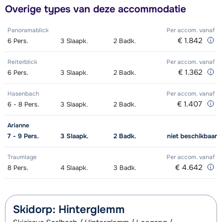
Overige types van deze accommodatie
Panoramablick
Per accom.
vanaf
€ 1.842
6
Pers.
3
Slaapk.
2
Badk.
Reiterblick
Per accom.
vanaf
€ 1.362
6
Pers.
3
Slaapk.
2
Badk.
Hasenbach
Per accom.
vanaf
€ 1.407
6 - 8
Pers.
3
Slaapk.
2
Badk.
Arianne
7 - 9
Pers.
3
Slaapk.
2
Badk.
niet beschikbaar
Traumlage
Per accom.
vanaf
€ 4.642
8
Pers.
4
Slaapk.
3
Badk.
Skidorp: Hinterglemm