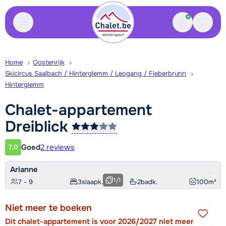
Contact
Bewaa
Home
Oostenrijk
Skicircus Saalbach / Hinterglemm / Leogang / Fieberbrunn
Hinterglemm
Chalet-appartement
Dreiblick
Goed
2 reviews
7,0
Klantwaardering
Arianne
1
/
1
7 - 9
3
slaapk.
2
badk.
100
m²
Niet meer te boeken
Dit chalet-appartement is voor 2026/2027 niet meer te