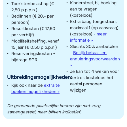
Kinderstoel, bij boeking
Toeristenbelasting (€
aan te vragen
2,50 p.p.p.n.)
(kosteloos)
Bedlinnen (€ 20,- per
Extra baby toegestaan,
persoon)
maximaal 1 (op aanvraag)
Resortkosten (€ 17,50
(kosteloos)
-
meer
per verblijf)
informatie »
Mobiliteitsheffing, vanaf
Slechts 30% aanbetalen
15 jaar (€ 0,50 p.p.p.n.)
-
Bekijk betaal- en
Reserveringskosten +
annuleringsvoorwaarden
bijdrage SGR
»
Je kan tot 4 weken voor
Uitbreidingsmogelijkheden:
vertrek kosteloos het
aantal personen
Kijk ook naar de
extra te
wijzigen.
boeken mogelijkheden »
De genoemde plaatselijke kosten zijn met zorg
samengesteld, maar blijven indicatief.