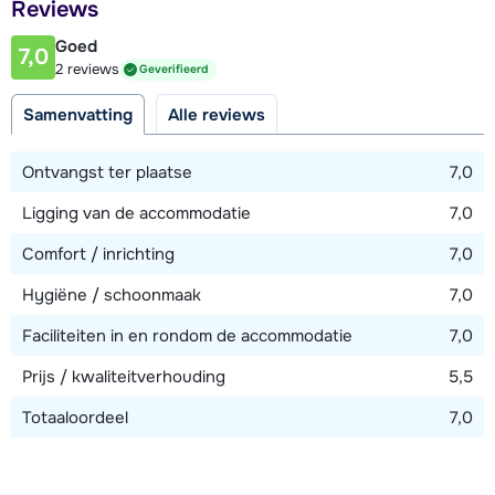
Reviews
Afstand tot restaurant of bar
350 meter
Goed
7,0
2 reviews
Geverifieerd
Afstand tot piste
50 meter
Samenvatting
Alle reviews
Afstand tot skilift
Ontvangst ter plaatse
7,0
350 meter
Ligging van de accommodatie
7,0
Comfort / inrichting
7,0
Bekijk kaart
Hygiëne / schoonmaak
7,0
Faciliteiten in en rondom de accommodatie
7,0
Prijs / kwaliteitverhouding
5,5
Totaaloordeel
7,0