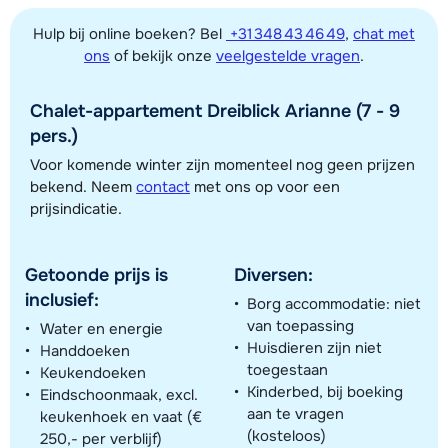
Hulp bij online boeken? Bel
+31 348 43 46 49
,
chat met
ons
of bekijk onze
veelgestelde vragen
.
Chalet-appartement Dreiblick Arianne (7 - 9
pers.)
Toon alle accommodaties in dit gebied
Voor komende winter zijn momenteel nog geen prijzen
bekend. Neem
contact
met ons op voor een
Deze kaart geeft een indicatie van de ligging van onze accommodaties. De
prijsindicatie.
exacte locatie kan enigszins afwijken.
Getoonde prijs is
Diversen:
inclusief:
Borg accommodatie: niet
van toepassing
Water en energie
Huisdieren zijn niet
Handdoeken
toegestaan
Keukendoeken
Kinderbed, bij boeking
Eindschoonmaak, excl.
aan te vragen
keukenhoek en vaat (€
(kosteloos)
250,- per verblijf)