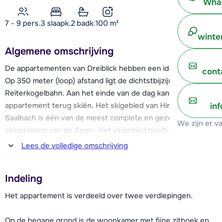
What
7 - 9 pers.
3
slaapk.
2 badk.
100
m²
winte
Algemene omschrijving
De appartementen van Dreiblick hebben een ideale ligging.
cont
Op 350 meter (loop) afstand ligt de dichtstbijzijnde skilift, de
Reiterkogelbahn. Aan het einde van de dag kan je naar het
appartement terug skiën. Het skigebied van Hinterglemm en
in
Saalbach is één van de meest complete en gezelligste
We zijn er v
skigebieden van de Alpen. Het skigebied heeft veel skiliften
en de afdalingen zijn voor ieder niveau toegankelijk. Vanuit
Lees de volledige omschrijving
Hinterglemm kan je mooie dagtochten maken naar Saalbach,
Kolling, Vorderglemm en Leogang.
Indeling
Het levendige centrum van Hinterglemm ligt op ca. 450
Het appartement is verdeeld over twee verdiepingen.
meter afstand. Hier vind je een grote selectie aan
restaurants, bars, winkels en après-ski mogelijkheden.
Op de begane grond is de woonkamer met fijne zithoek en