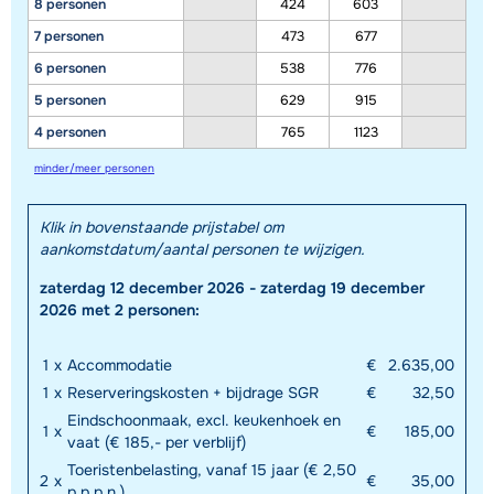
8 personen
424
603
7 personen
473
677
6 personen
538
776
5 personen
629
915
4 personen
765
1123
minder/meer personen
Klik in bovenstaande prijstabel om
aankomstdatum/aantal personen te wijzigen.
zaterdag 12 december 2026 - zaterdag 19 december
2026 met 2 personen:
1
x
Accommodatie
€
2.635,00
1
x
Reserveringskosten + bijdrage SGR
€
32,50
Eindschoonmaak, excl. keukenhoek en
1
x
€
185,00
vaat (€ 185,- per verblijf)
Toeristenbelasting, vanaf 15 jaar (€ 2,50
2
x
€
35,00
p.p.p.n.)