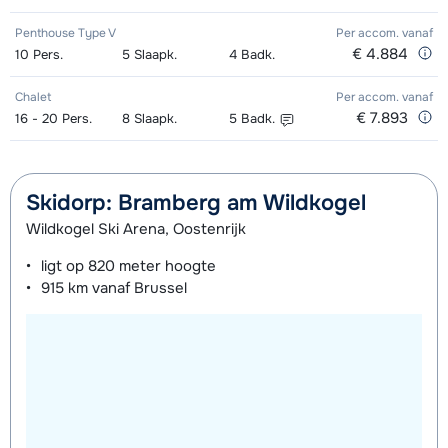
Penthouse Type V
Per accom.
vanaf
€ 4.884
10
Pers.
5
Slaapk.
4
Badk.
Chalet
Per accom.
vanaf
€ 7.893
16 - 20
Pers.
8
Slaapk.
5
Badk.
Skidorp: Bramberg am Wildkogel
Wildkogel Ski Arena, Oostenrijk
ligt op
820 meter
hoogte
915 km
vanaf Brussel