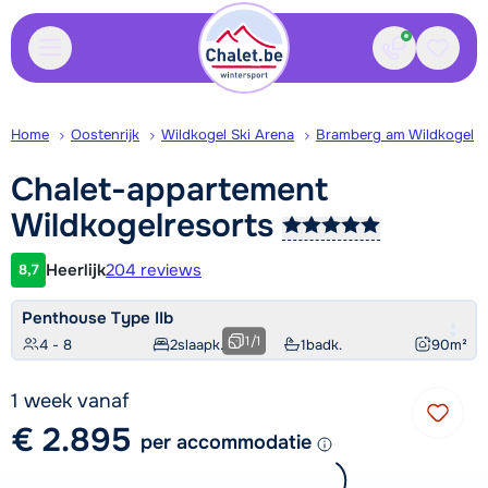
Contact
Bewaa
Home
Oostenrijk
Wildkogel Ski Arena
Bramberg am Wildkogel
Chalet-appartement
Wildkogelresorts
Heerlijk
204 reviews
8,7
Klantwaardering
Penthouse Type IIb
1
/
1
4 - 8
2
slaapk.
1
badk.
90
m²
1 week vanaf
€ 2.895
per accommodatie