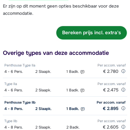
Er zijn op dit moment geen opties beschikbaar voor deze
accommodatie.
Bereken prijs incl. extra's
Overige types van deze accommodatie
Penthouse Type IIa
Per accom.
vanaf
€ 2.780
4 - 6
Pers.
2
Slaapk.
1
Badk.
Type IIa
Per accom.
vanaf
€ 2.475
4 - 6
Pers.
2
Slaapk.
1
Badk.
Penthouse Type IIb
Per accom.
vanaf
€ 2.895
4 - 8
Pers.
2
Slaapk.
1
Badk.
Type IIb
Per accom.
vanaf
€ 2.605
4 - 8
Pers.
2
Slaapk.
2
Badk.