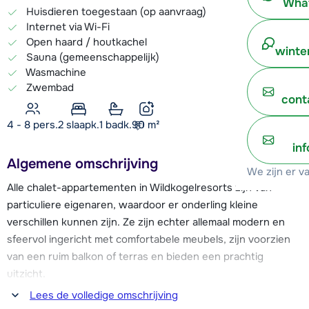
What
Huisdieren toegestaan (op aanvraag)
Internet via Wi-Fi
Open haard / houtkachel
winte
Sauna (gemeenschappelijk)
Wasmachine
Zwembad
cont
4 - 8 pers.
2
slaapk.
1 badk.
90
m²
in
Algemene omschrijving
We zijn er v
Alle chalet-appartementen in Wildkogelresorts zijn van
particuliere eigenaren, waardoor er onderling kleine
verschillen kunnen zijn. Ze zijn echter allemaal modern en
sfeervol ingericht met comfortabele meubels, zijn voorzien
van een ruim balkon of terras en bieden een prachtig
uitzicht.
Lees de volledige omschrijving
Wildkogelresorts bestaat uit twee gedeeltes: Das Wildkogel