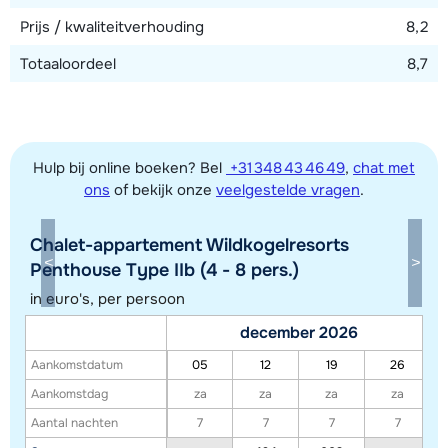
preferentie aangeven bij boeking. Het kan echter niet
Prijs / kwaliteitverhouding
8,2
gegarandeerd worden in welk gedeelte je wordt
ondergebracht.
Totaaloordeel
8,7
Hulp bij online boeken? Bel
+31 348 43 46 49
,
chat met
ons
of bekijk onze
veelgestelde vragen
.
Chalet-appartement Wildkogelresorts
Penthouse Type IIb (4 - 8 pers.)
in euro's, per persoon
Toon alle accommodaties in dit gebied
december 2026
Deze kaart geeft een indicatie van de ligging van onze accommodaties. De
Aankomstdatum
05
12
19
26
exacte locatie kan enigszins afwijken.
Aankomstdag
za
za
za
za
Aantal nachten
7
7
7
7