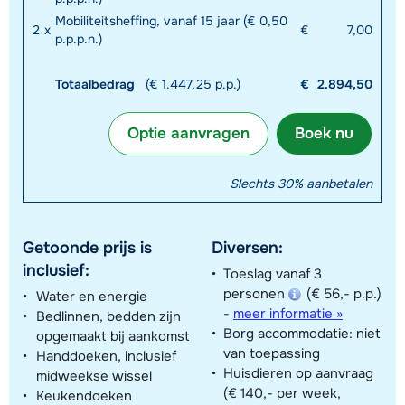
Mobiliteitsheffing, vanaf 15 jaar (€ 0,50
2
x
€
7,00
p.p.p.n.)
Totaalbedrag
(€ 1.447,25 p.p.)
€
2.894,50
Optie aanvragen
Boek nu
Slechts 30% aanbetalen
Getoonde prijs is
Diversen:
inclusief:
Toeslag vanaf 3
personen
(€ 56,- p.p.)
Water en energie
-
meer informatie »
Bedlinnen, bedden zijn
Borg accommodatie: niet
opgemaakt bij aankomst
van toepassing
Handdoeken, inclusief
Huisdieren op aanvraag
midweekse wissel
(€ 140,- per week,
Keukendoeken