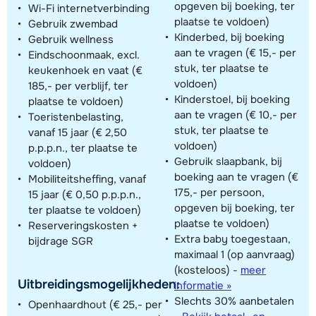
opgeven bij boeking, ter
Wi-Fi internetverbinding
plaatse te voldoen)
Gebruik zwembad
Kinderbed, bij boeking
Gebruik wellness
aan te vragen (€ 15,- per
Eindschoonmaak, excl.
stuk, ter plaatse te
keukenhoek en vaat (€
voldoen)
185,- per verblijf, ter
Kinderstoel, bij boeking
plaatse te voldoen)
aan te vragen (€ 10,- per
Toeristenbelasting,
stuk, ter plaatse te
vanaf 15 jaar (€ 2,50
voldoen)
p.p.p.n., ter plaatse te
Gebruik slaapbank, bij
voldoen)
boeking aan te vragen (€
Mobiliteitsheffing, vanaf
175,- per persoon,
15 jaar (€ 0,50 p.p.p.n.,
opgeven bij boeking, ter
ter plaatse te voldoen)
plaatse te voldoen)
Reserveringskosten +
Extra baby toegestaan,
bijdrage SGR
maximaal 1 (op aanvraag)
(kosteloos)
-
meer
Uitbreidingsmogelijkheden:
informatie »
Slechts 30% aanbetalen
Openhaardhout (€ 25,- per