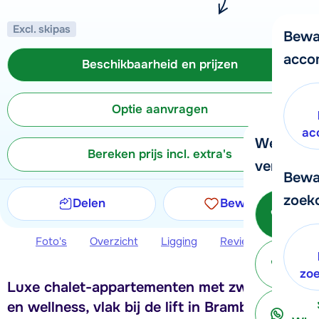
Excl. skipas
Bewa
acco
Beschikbaarheid en prijzen
Optie aanvragen
ac
We helpe
Bereken prijs incl. extra's
verder!
Bewa
zoek
Delen
Bewaren
Be
Foto's
Overzicht
Ligging
Reviews
Beschi
ter
zo
Luxe chalet-appartementen met zwembad
en wellness, vlak bij de lift in Bramberg