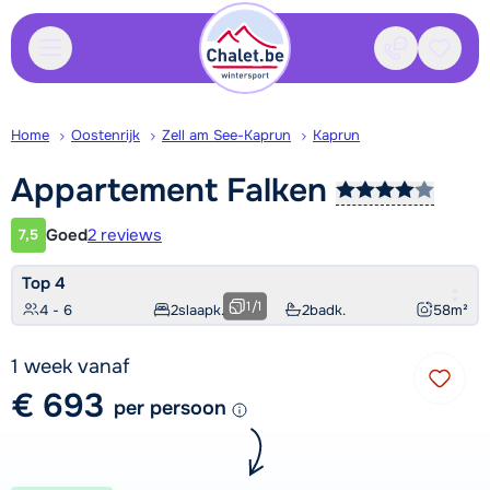
Contact
Bewaa
Home
Oostenrijk
Zell am See-Kaprun
Kaprun
Appartement
Falken
Goed
2 reviews
7,5
Klantwaardering
Top 4
1
/
1
4 - 6
2
slaapk.
2
badk.
58
m²
1 week vanaf
€ 693
per persoon