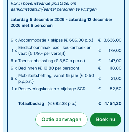
Klik in bovenstaande prijstabel om
aankomstdatum/aantal personen te wijzigen.
zaterdag 5 december 2026 - zaterdag 12 december
2026 met 6 personen:
6
x
Accommodatie + skipas (€ 606,00 p.p.)
€
3.636,00
Eindschoonmaak, excl. keukenhoek en
1
x
€
179,00
vaat (€ 179,- per verblijf)
6
x
Toeristenbelasting (€ 3,50 p.p.p.n.)
€
147,00
6
x
Bedlinnen (€ 19,80 per persoon)
€
118,80
Mobiliteitsheffing, vanaf 15 jaar (€ 0,50
6
x
€
21,00
p.p.p.n.)
1
x
Reserveringskosten + bijdrage SGR
€
52,50
Totaalbedrag
(€ 692,38 p.p.)
€
4.154,30
Optie aanvragen
Boek nu