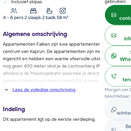
gebruiken:
Inclusief skipas
4 - 6 pers.
2
slaapk.
2 badk.
58
m²
cont
Algemene omschrijving
in
Appartementen Falken zijn luxe appartementen in het
centrum van Kaprun. De appartementen zijn modern
ingericht en hebben een warme sfeervolle uitstraling. Op
What
nog geen 400 meter vind je de Lechnerberg lift en op 1 km
afstand is de Maiskogelbahn waarmee je direct het het
ter
gehele skigebied van Kaprun komt. Ga je liever een dagje
naar een ander gebied? De gratis skibus stopt op 70 meter
Morgen om 0
Lees de volledige omschrijving
afstand van het appartement en brengt je naar het
beschikbaar:
skigebied van Zell am See. Hier vandaan kun je zelfs ook nog
Indeling
naar het skigebied van
winte
Saalbach/Hinterglemm/Leogang/Fieberbrunn. Je pas is
Dit appartement ligt op de eerste verdieping.
namelijk voor alle genoemde gebieden geldig.
Be