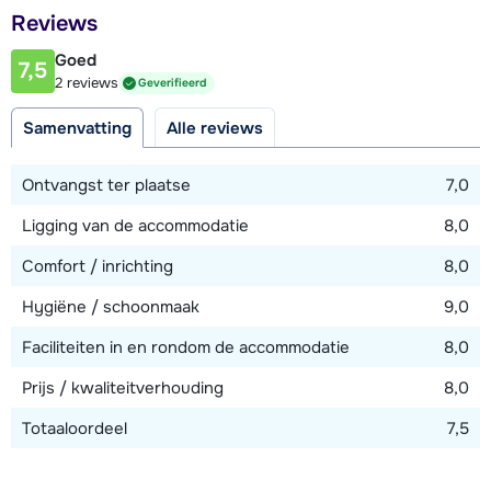
Afstand tot restaurant of bar
Reviews
200 meter
Goed
7,5
Afstand tot piste
2 reviews
Geverifieerd
400 meter
Samenvatting
Alle reviews
Afstand tot skilift
400 meter
Ontvangst ter plaatse
7,0
Afstand tot skibushalte
Ligging van de accommodatie
8,0
70 meter
Comfort / inrichting
8,0
Hygiëne / schoonmaak
9,0
Bekijk kaart
Faciliteiten in en rondom de accommodatie
8,0
Prijs / kwaliteitverhouding
8,0
Totaaloordeel
7,5