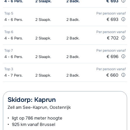
€ 693
4 - 6
Pers.
2
Slaapk.
2
Badk.
Top 5
Per persoon
vanaf
€ 693
4 - 6
Pers.
2
Slaapk.
2
Badk.
Top 6
Per persoon
vanaf
€ 702
4 - 6
Pers.
2
Slaapk.
2
Badk.
Top 7
Per persoon
vanaf
€ 696
4 - 6
Pers.
2
Slaapk.
2
Badk.
Top 3
Per persoon
vanaf
€ 660
4 - 7
Pers.
2
Slaapk.
2
Badk.
Skidorp: Kaprun
Zell am See-Kaprun, Oostenrijk
ligt op
786 meter
hoogte
925 km
vanaf Brussel