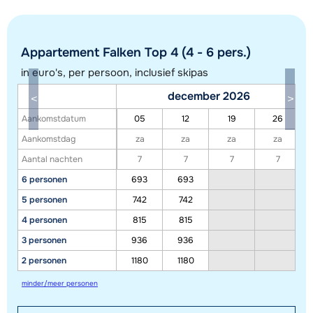
Appartement Falken Top 4 (4 - 6 pers.)
in euro's, per persoon, inclusief skipas
december 2026
Aankomstdatum
05
12
19
26
Toon alle accommodaties in dit gebied
Aankomstdag
za
za
za
za
Aantal nachten
7
7
7
7
Deze kaart geeft een indicatie van de ligging van onze accommodaties. De
6 personen
693
693
exacte locatie kan enigszins afwijken.
5 personen
742
742
4 personen
815
815
3 personen
936
936
2 personen
1180
1180
minder/meer personen