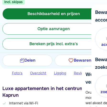
Incl. skipas
Bewa
Beschikbaarheid en prijzen
acco
Optie aanvragen
Bereken prijs incl. extra's
ac
Bewa
Delen
Bewaren
zoek
Foto's
Overzicht
Ligging
Reviews
Beschi
We helpe
verder!
Luxe appartementen in het centrum van
zo
Onze klanten
Kaprun
moment hela
wel alvast d
Internet via Wi-Fi