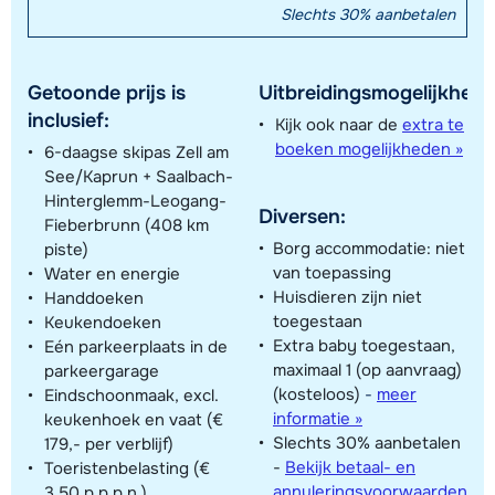
Slechts 30% aanbetalen
Getoonde prijs is
Uitbreidingsmogelijkhede
inclusief:
Kijk ook naar de
extra te
boeken mogelijkheden »
6-daagse skipas Zell am
See/Kaprun + Saalbach-
Hinterglemm-Leogang-
Diversen:
Fieberbrunn (408 km
Borg accommodatie: niet
piste)
van toepassing
Water en energie
Huisdieren zijn niet
Handdoeken
toegestaan
Keukendoeken
Extra baby toegestaan,
Eén parkeerplaats in de
maximaal 1 (op aanvraag)
parkeergarage
(kosteloos)
-
meer
Eindschoonmaak, excl.
informatie »
keukenhoek en vaat (€
Slechts 30% aanbetalen
179,- per verblijf)
-
Bekijk betaal- en
Toeristenbelasting (€
annuleringsvoorwaarden
3,50 p.p.p.n.)