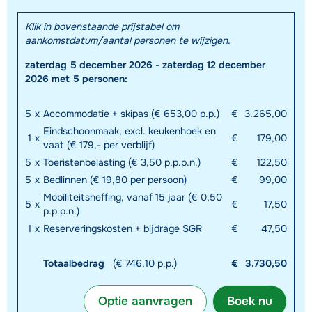
Klik in bovenstaande prijstabel om
aankomstdatum/aantal personen te wijzigen.
zaterdag 5 december 2026 - zaterdag 12 december
2026 met 5 personen:
5
x
Accommodatie + skipas (€ 653,00 p.p.)
€
3.265,00
Eindschoonmaak, excl. keukenhoek en
1
x
€
179,00
vaat (€ 179,- per verblijf)
5
x
Toeristenbelasting (€ 3,50 p.p.p.n.)
€
122,50
5
x
Bedlinnen (€ 19,80 per persoon)
€
99,00
Mobiliteitsheffing, vanaf 15 jaar (€ 0,50
5
x
€
17,50
p.p.p.n.)
1
x
Reserveringskosten + bijdrage SGR
€
47,50
Totaalbedrag
(€ 746,10 p.p.)
€
3.730,50
Optie aanvragen
Boek nu