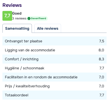
Afstand tot restaurant of bar
Reviews
200 meter
Goed
7,7
Afstand tot piste
3 reviews
Geverifieerd
400 meter
Samenvatting
Alle reviews
Afstand tot skilift
400 meter
Ontvangst ter plaatse
7,5
Afstand tot skibushalte
Ligging van de accommodatie
8,0
70 meter
Comfort / inrichting
8,3
Hygiëne / schoonmaak
7,7
Bekijk kaart
Faciliteiten in en rondom de accommodatie
7,0
Prijs / kwaliteitverhouding
7,0
Totaaloordeel
7,7