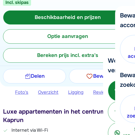
Incl. skipas
Bewa
Beschikbaarheid en prijzen
acco
Optie aanvragen
Bereken prijs incl. extra's
ac
We helpe
verder!
Bewa
Delen
Bewaren
zoek
Be
Foto's
Overzicht
Ligging
Reviews
Beschi
Luxe appartementen in het centrum van
ter
zo
Kaprun
Internet via Wi-Fi