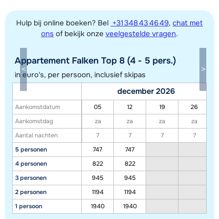
Hulp bij online boeken? Bel
+31 348 43 46 49
,
chat met
ons
of bekijk onze
veelgestelde vragen
.
Appartement Falken Top 8 (4 - 5 pers.)
in euro's, per persoon, inclusief skipas
december 2026
Toon alle accommodaties in dit gebied
Aankomstdatum
05
12
19
26
Deze kaart geeft een indicatie van de ligging van onze accommodaties. De
Aankomstdag
za
za
za
za
exacte locatie kan enigszins afwijken.
Aantal nachten
7
7
7
7
5 personen
747
747
4 personen
822
822
3 personen
945
945
2 personen
1194
1194
1 persoon
1940
1940