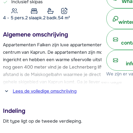
What
Inclusief skipas
4 - 5 pers.
2
slaapk.
2 badk.
54
m²
winte
Algemene omschrijving
cont
Appartementen Falken zijn luxe appartementen in het
centrum van Kaprun. De appartementen zijn modern
ingericht en hebben een warme sfeervolle uitstraling. Op
in
nog geen 400 meter vind je de Lechnerberg lift en op 1 km
We zijn er v
afstand is de Maiskogelbahn waarmee je direct het het
gehele skigebied van Kaprun komt. Ga je liever een dagje
naar een ander gebied? De gratis skibus stopt op 70 meter
Lees de volledige omschrijving
afstand van het appartement en brengt je naar het
skigebied van Zell am See. Hier vandaan kun je zelfs ook nog
Indeling
naar het skigebied van
Saalbach/Hinterglemm/Leogang/Fieberbrunn. Je pas is
Dit type ligt op de tweede verdieping.
namelijk voor alle genoemde gebieden geldig.