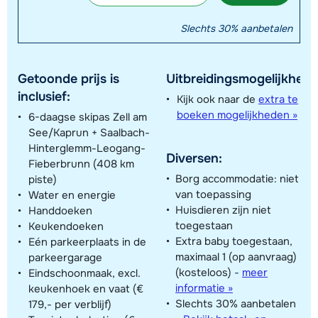
Slechts 30% aanbetalen
Getoonde prijs is
Uitbreidingsmogelijkhede
inclusief:
Kijk ook naar de
extra te
boeken mogelijkheden »
6-daagse skipas Zell am
See/Kaprun + Saalbach-
Hinterglemm-Leogang-
Diversen:
Fieberbrunn (408 km
Borg accommodatie: niet
piste)
van toepassing
Water en energie
Huisdieren zijn niet
Handdoeken
toegestaan
Keukendoeken
Extra baby toegestaan,
Eén parkeerplaats in de
maximaal 1 (op aanvraag)
parkeergarage
(kosteloos)
-
meer
Eindschoonmaak, excl.
informatie »
keukenhoek en vaat (€
Slechts 30% aanbetalen
179,- per verblijf)