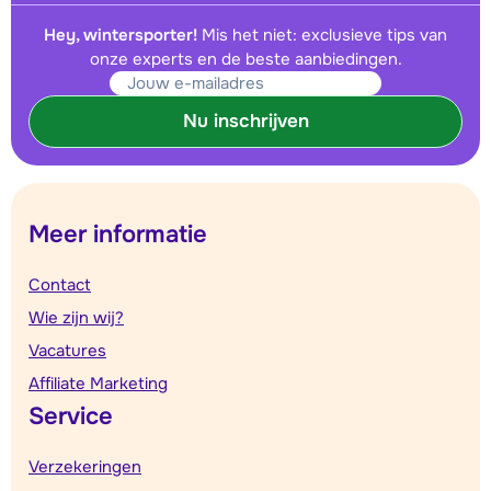
Hey, wintersporter!
Mis het niet: exclusieve tips van
onze experts en de beste aanbiedingen.
Nu inschrijven
Meer informatie
Contact
Wie zijn wij?
Vacatures
Affiliate Marketing
Service
Verzekeringen