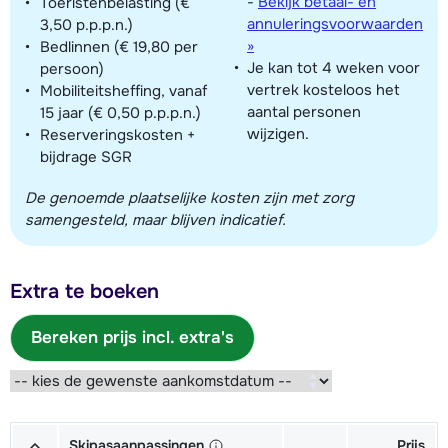
-
Bekijk betaal- en
Toeristenbelasting (€
annuleringsvoorwaarden
3,50 p.p.p.n.)
»
Bedlinnen (€ 19,80 per
Je kan tot 4 weken voor
persoon)
vertrek kosteloos het
Mobiliteitsheffing, vanaf
aantal personen
15 jaar (€ 0,50 p.p.p.n.)
wijzigen.
Reserveringskosten +
bijdrage SGR
De genoemde plaatselijke kosten zijn met zorg
samengesteld, maar blijven indicatief.
Extra te boeken
Bereken prijs incl. extra's
Skipasaanpassingen
Prijs