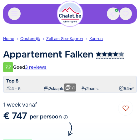
Contact
Bewaa
Home
Oostenrijk
Zell am See-Kaprun
Kaprun
Appartement
Falken
Goed
3 reviews
7,7
Klantwaardering
Top 8
1
/
1
4 - 5
2
slaapk.
2
badk.
54
m²
1 week vanaf
€ 747
per persoon