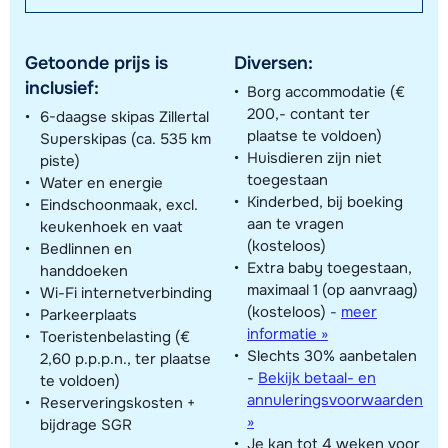
Getoonde prijs is
Diversen:
inclusief:
Borg accommodatie (€
200,- contant ter
6-daagse skipas Zillertal
plaatse te voldoen)
Superskipas (ca. 535 km
Huisdieren zijn niet
piste)
toegestaan
Water en energie
Kinderbed, bij boeking
Eindschoonmaak, excl.
aan te vragen
keukenhoek en vaat
(kosteloos)
Bedlinnen en
Extra baby toegestaan,
handdoeken
maximaal 1 (op aanvraag)
Wi-Fi internetverbinding
(kosteloos)
-
meer
Parkeerplaats
informatie »
Toeristenbelasting (€
Slechts 30% aanbetalen
2,60 p.p.p.n., ter plaatse
-
Bekijk betaal- en
te voldoen)
annuleringsvoorwaarden
Reserveringskosten +
»
bijdrage SGR
Je kan tot 4 weken voor