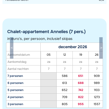
Chalet-appartement Annelies (7 pers.)
in euro's, per persoon, inclusief skipas
december 2026
Toon alle accommodaties in dit gebied
Aankomstdatum
05
12
19
26
Deze kaart geeft een indicatie van de ligging van onze accommodaties. De
Aankomstdag
za
za
za
za
exacte locatie kan enigszins afwijken.
Aantal nachten
7
7
7
7
7 personen
586
651
909
6 personen
613
688
989
5 personen
652
742
1103
4 personen
709
822
1273
3 personen
805
955
1557