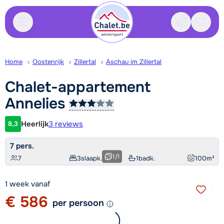
Contact
Bewaa
Home
Oostenrijk
Zillertal
Aschau im Zillertal
Chalet-appartement
Annelies
Heerlijk
3 reviews
8,3
Klantwaardering
7 pers.
1
/
1
7
3
slaapk.
1
badk.
100
m²
1 week vanaf
€ 586
per persoon