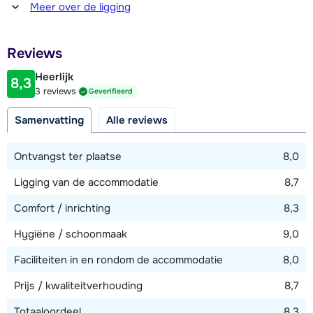
Afstand tot winkel(s)
Meer over de ligging
2,5 kilometer
Afstand tot restaurant of bar
Reviews
2,5 kilometer
Heerlijk
8,3
Afstand tot piste
3 reviews
Geverifieerd
200 meter
Samenvatting
Alle reviews
Afstand tot skilift
6 kilometer (Karspitzbahn in Zell am Ziller)
Ontvangst ter plaatse
8,0
Ligging van de accommodatie
8,7
Bekijk kaart
Comfort / inrichting
8,3
Hygiëne / schoonmaak
9,0
Faciliteiten in en rondom de accommodatie
8,0
Prijs / kwaliteitverhouding
8,7
Totaaloordeel
8,3