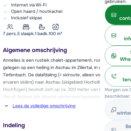
gebruiken:
Internet via Wi-Fi
Open haard / houtkachel
Inclusief skipas
cont
7 pers.
3
slaapk.
1 badk.
100
m²
in
Algemene omschrijving
What
Annelies is een rustiek chalet-appartement, rustig en zonnig
gelegen op een helling in Aschau im Zillertal, in de wijk
Tiefenbach. De dalafdaling (= skiroute, alleen voor zeer
ter
ervaren skiërs) naar Aschau (skigebied Hochzillertal-
Hochfügen) bevindt zich op ca. 200 meter van het chalet.
Morgen om 0
beschikbaar:
Vanuit Aschau zijn diverse wintersportgebieden van het
Zillertal eenvoudig bereikbaar per gratis skibus (vanuit het
Lees de volledige omschrijving
dorp) of met de auto. Op 6,9 km afstand vind je de skilift van
winte
Kaltenbach, die je toegang geeft tot het Hochfügen-
Indeling
Hochzillertal skigebied. Vanuit Zell am Ziller, gelegen op 6 km
Be