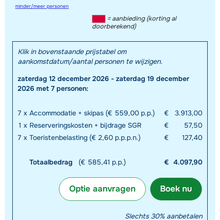
minder/meer personen
= aanbieding (korting al
doorberekend)
Klik in bovenstaande prijstabel om
aankomstdatum/aantal personen te wijzigen.
zaterdag 12 december 2026 - zaterdag 19 december
2026 met 7 personen:
7
x
Accommodatie + skipas (€ 559,00 p.p.)
€
3.913,00
1
x
Reserveringskosten + bijdrage SGR
€
57,50
7
x
Toeristenbelasting (€ 2,60 p.p.p.n.)
€
127,40
Totaalbedrag
(€ 585,41 p.p.)
€
4.097,90
Optie aanvragen
Boek nu
Slechts 30% aanbetalen