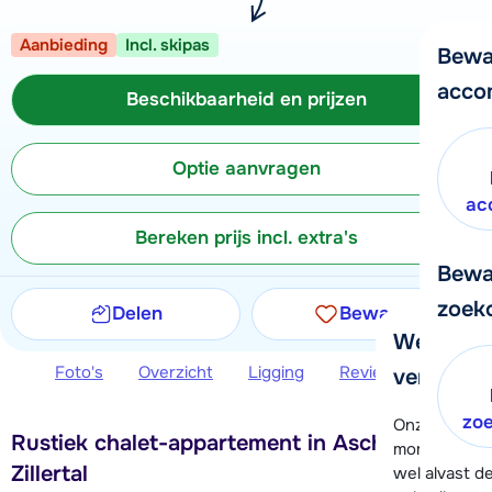
Aanbieding
Incl. skipas
Bewa
acco
Beschikbaarheid en prijzen
Optie aanvragen
ac
Bereken prijs incl. extra's
Bewa
zoek
Delen
Bewaren
We helpe
Foto's
Overzicht
Ligging
Reviews
Beschi
verder!
zo
Onze klanten
Rustiek chalet-appartement in Aschau im
moment hela
Zillertal
wel alvast d