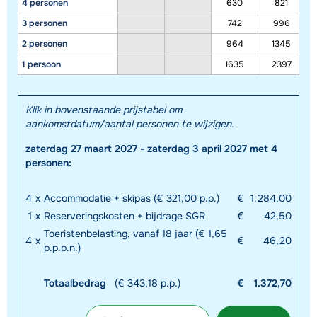
4 personen
630
821
3 personen
742
996
2 personen
964
1345
1 persoon
1635
2397
Klik in bovenstaande prijstabel om
aankomstdatum/aantal personen te wijzigen.
zaterdag 27 maart 2027 - zaterdag 3 april 2027 met 4
personen:
4
x
Accommodatie + skipas (€ 321,00 p.p.)
€
1.284,00
1
x
Reserveringskosten + bijdrage SGR
€
42,50
Toeristenbelasting, vanaf 18 jaar (€ 1,65
4
x
€
46,20
p.p.p.n.)
Totaalbedrag
(€ 343,18 p.p.)
€
1.372,70