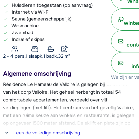
What
Huisdieren toegestaan (op aanvraag)
Internet via Wi-Fi
Sauna (gemeenschappelijk)
winte
Wasmachine
Zwembad
Inclusief skipas
cont
2 - 4 pers.
1
slaapk.
1 badk.
32
m²
in
Algemene omschrijving
We zijn er v
Résidence Le Hameau de Valloire is gelegen bij de entree
van het dorp Valloire. Het geheel herbergt in totaal 54
comfortabele appartementen, verdeeld over vijf
verdiepingen (met lift). Het centrum van het gezellig Valloire,
met een ruime keuze aan winkels en restaurants, is gelegen
op ongeveer 1500 meter afstand. De skilift en piste zijn op
ca. 1200 meter van Le Hameau du Valloire te vinden. Voor de
Lees de volledige omschrijving
résidence vertrekt de skibus elke 30 minuten.