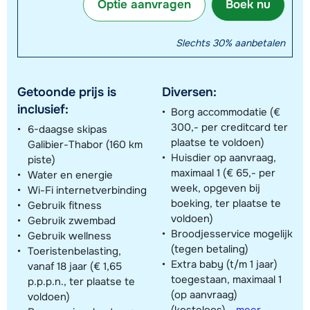
Optie aanvragen
Boek nu
Slechts 30% aanbetalen
Getoonde prijs is
Diversen:
inclusief:
Borg accommodatie (€
300,- per creditcard ter
6-daagse skipas
plaatse te voldoen)
Galibier-Thabor (160 km
Huisdier op aanvraag,
piste)
maximaal 1 (€ 65,- per
Water en energie
week, opgeven bij
Wi-Fi internetverbinding
boeking, ter plaatse te
Gebruik fitness
voldoen)
Gebruik zwembad
Broodjesservice mogelijk
Gebruik wellness
(tegen betaling)
Toeristenbelasting,
Extra baby (t/m 1 jaar)
vanaf 18 jaar (€ 1,65
toegestaan, maximaal 1
p.p.p.n., ter plaatse te
(op aanvraag)
voldoen)
(kosteloos)
-
meer