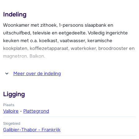
Indeling
De résidence beschikt over een wasserette, een
gezamenlijke skiberging en over diverse luxe faciliteiten
Woonkamer met zithoek, 1-persoons slaapbank en
zoals een overdekt en verwarmd zwembad (8 x 14 meter),
uitschuifbed, televisie en eetgedeelte. Volledig ingerichte
hammam en sauna (vanaf 16 jaar) en een fitnessruimte.
keuken met o.a. koelkast, vaatwasser, keramische
Verder vind je er een squashbaan.
kookplaten, koffiezetapparaat, waterkoker, broodrooster en
magnetron. Balkon.
Er is Wi-Fi in het appartement en gratis parkeergelegenheid
(naar beschikbaarheid). Broodjesservice is via de receptie
Slaapkamer met een 2-persoonsbed. Badkamer met bad of
Meer over de indeling
mogelijk.
douche, föhn. Apart toilet.
Ligging
Plaats
Valloire
-
Plattegrond
Skigebied
Galibier-Thabor - Frankrijk