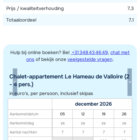
Prijs / kwaliteitverhouding
7,3
Totaaloordeel
7,1
Hulp bij online boeken? Bel
+31 348 43 46 49
,
chat met
ons
of bekijk onze
veelgestelde vragen
.
Chalet-appartement Le Hameau de Valloire (2
Toon alle accommodaties in dit gebied
- 4 pers.)
Deze kaart geeft een indicatie van de ligging van onze accommodaties. De
in euro's, per persoon, inclusief skipas
exacte locatie kan enigszins afwijken.
december 2026
Aankomstdatum
05
12
19
26
Aankomstdag
za
za
za
za
Aantal nachten
7
7
7
7