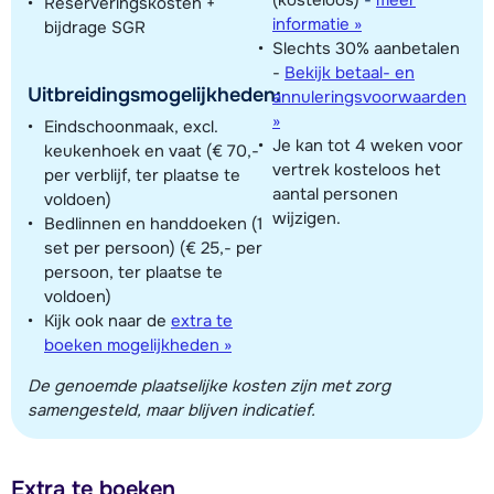
Reserveringskosten +
informatie »
bijdrage SGR
Slechts 30% aanbetalen
-
Bekijk betaal- en
Uitbreidingsmogelijkheden:
annuleringsvoorwaarden
»
Eindschoonmaak, excl.
Je kan tot 4 weken voor
keukenhoek en vaat (€ 70,-
vertrek kosteloos het
per verblijf, ter plaatse te
aantal personen
voldoen)
wijzigen.
Bedlinnen en handdoeken (1
set per persoon) (€ 25,- per
persoon, ter plaatse te
voldoen)
Kijk ook naar de
extra te
boeken mogelijkheden »
De genoemde plaatselijke kosten zijn met zorg
samengesteld, maar blijven indicatief.
Extra te boeken