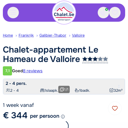
Contact
Bewaa
Home
Frankrijk
Galibier-Thabor
Valloire
Chalet-appartement Le
Hameau de
Valloire
Goed
8 reviews
7,1
Klantwaardering
2 - 4 pers.
1
/
1
2 - 4
1
slaapk.
1
badk.
32
m²
1 week vanaf
€ 344
per persoon