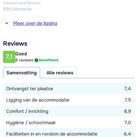
Afstand vanaf Brussel
935 kilometer
Afstand tot winkel(s)
Meer over de ligging
1500 meter
Afstand tot restaurant of bar
Reviews
1500 meter
Goed
7,1
Afstand tot piste
8 reviews
Geverifieerd
1200 meter
Samenvatting
Alle reviews
Afstand tot skilift
1200 meter
Ontvangst ter plaatse
7,4
Ligging van de accommodatie
7,5
Bekijk kaart
Comfort / inrichting
6,9
Hygiëne / schoonmaak
7,0
Faciliteiten in en rondom de accommodatie
6,4