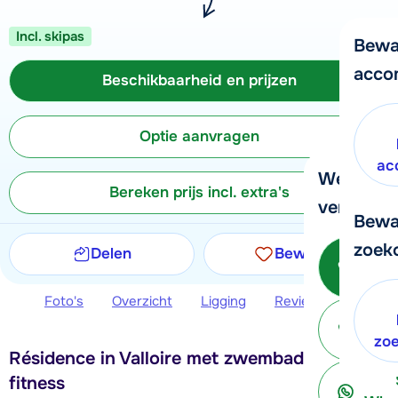
Incl. skipas
Bewa
acco
Beschikbaarheid en prijzen
Optie aanvragen
ac
We helpe
Bereken prijs incl. extra's
verder!
Bewa
zoek
Delen
Bewaren
Be
Foto's
Overzicht
Ligging
Reviews
Beschi
ter
zo
Résidence in Valloire met zwembad, sauna en
fitness