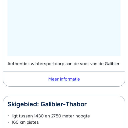
Zilver (Evolution) Ski's + Stokken (8
afhankelijk
Mini Kid Ski's + Stokken + Schoenen
afhankelijk
dagen)
van week
(8 dagen)
van week
Zilver (Evolution) Schoenen (8
afhankelijk
Mini Kid Ski's + Stokken (8 dagen)
afhankelijk
dagen)
van week
van week
Mini Kid Schoenen (8 dagen)
afhankelijk
van week
Authentiek wintersportdorp aan de voet van de Galibier
Meer informatie
Skigebied: Galibier-Thabor
ligt tussen
1430 en 2750 meter
hoogte
160 km
pistes