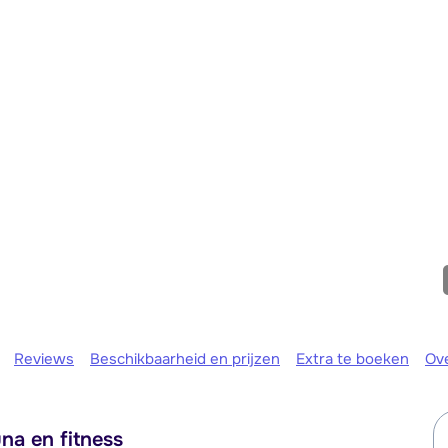
We zijn e
Reviews
Beschikbaarheid en prijzen
Extra te boeken
Ov
na en fitness