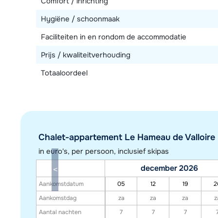
Comfort / inrichting
Hygiëne / schoonmaak
Faciliteiten in en rondom de accommodatie
Prijs / kwaliteitverhouding
Totaaloordeel
Chalet-appartement Le Hameau de Valloire (
in euro's, per persoon, inclusief skipas
december 2026
Aankomstdatum
05
12
19
2
Aankomstdag
za
za
za
z
Aantal nachten
7
7
7