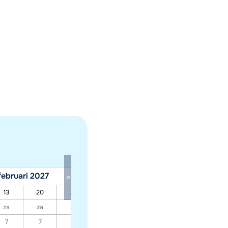
februari 2027
maart 2027
13
20
27
06
13
20
27
za
za
za
za
za
za
za
7
7
7
7
7
7
7