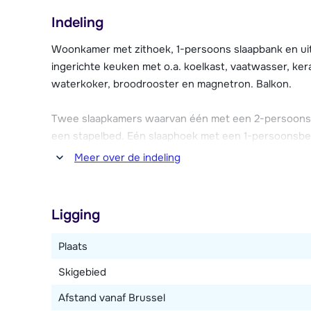
Indeling
Er is Wi-Fi in het appartement en gratis parkeergele
Broodjesservice is via de receptie mogelijk.
Woonkamer met zithoek, 1-persoons slaapbank en uits
ingerichte keuken met o.a. koelkast, vaatwasser, ker
waterkoker, broodrooster en magnetron. Balkon.
Twee slaapkamers waarvan één met een 2-persoons
een stapelbed. Eén slaaphoek met een 1-persoonsbe
en föhn. Apart toilet.
Meer over de indeling
Dit appartement is verdeeld over twee verdiepingen.
Ligging
Plaats
Skigebied
Afstand vanaf Brussel