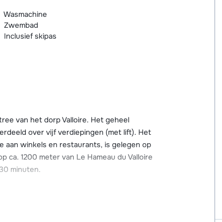
Wasmachine
Zwembad
Inclusief skipas
ree van het dorp Valloire. Het geheel
deeld over vijf verdiepingen (met lift). Het
ze aan winkels en restaurants, is gelegen op
 op ca. 1200 meter van Le Hameau du Valloire
 30 minuten.
menlijke skiberging en over diverse luxe
d (8 x 14 meter), hammam en sauna (vanaf 16
ashbaan.