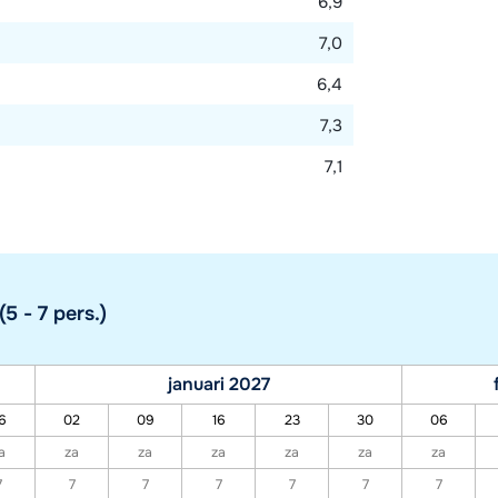
6,9
7,0
6,4
7,3
7,1
5 - 7 pers.)
januari 2027
6
02
09
16
23
30
06
a
za
za
za
za
za
za
7
7
7
7
7
7
7