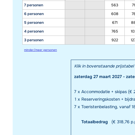
7 personen
563
7
6 personen
608
7
5 personen
671
8
4 personen
765
10
3 personen
922
12
minder/meer personen
Klik in bovenstaande prijstab
zaterdag 27 maart 2027 - zate
7
x
Accommodatie + skipas (€ 2
1
x
Reserveringskosten + bijd
7
x
Toeristenbelasting, vanaf 18
Totaalbedrag
(€ 318,76 p.