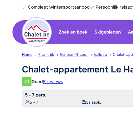
Compleet wintersportaanbod
Persoonlijk reisad
Zoek en boek
Skigebieden
Aa
Home
Frankrijk
Galibier-Thabor
Valloire
Chalet-app
Chalet-appartement Le 
Goed
8 reviews
7,1
Klantwaardering
5 - 7 pers.
5 - 7
3
slaapk.