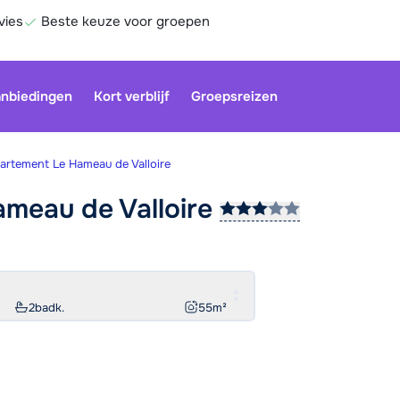
vies
Beste keuze voor groepen
nbiedingen
Kort verblijf
Groepsreizen
artement Le Hameau de Valloire
Hameau de
Valloire
Onze klan
gesloten.
gebruiken
Be
2
badk.
55
m²