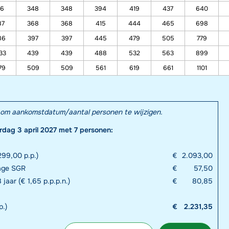
16
348
348
394
419
437
640
87
368
368
415
444
465
698
86
397
397
445
479
505
779
33
439
439
488
532
563
899
79
509
509
561
619
661
1101
el om aankomstdatum/aantal personen te wijzigen.
rdag 3 april 2027 met 7 personen:
99,00 p.p.)
€
2.093,00
rage SGR
€
57,50
 jaar (€ 1,65 p.p.p.n.)
€
80,85
p.)
€
2.231,35