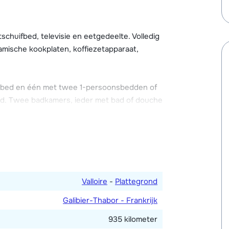
genheid (naar beschikbaarheid).
chuifbed, televisie en eetgedeelte. Volledig
amische kookplaten, koffiezetapparaat,
bed en één met twee 1-persoonsbedden of
d. Twee badkamers, ieder met bad of douche
Valloire
-
Plattegrond
Galibier-Thabor - Frankrijk
935 kilometer