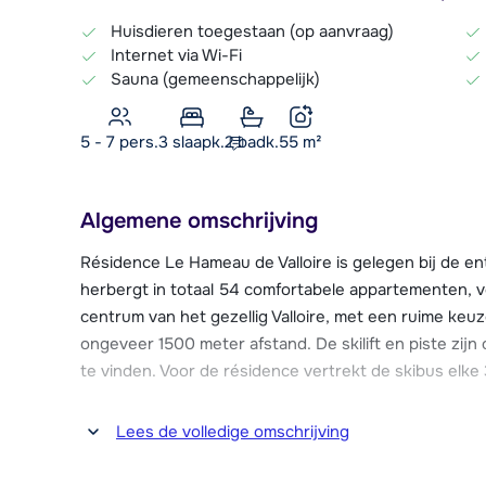
Huisdieren toegestaan (op aanvraag)
Internet via Wi-Fi
Sauna (gemeenschappelijk)
5 - 7 pers.
3
slaapk.
2 badk.
55
m²
Algemene omschrijving
Résidence Le Hameau de Valloire is gelegen bij de ent
herbergt in totaal 54 comfortabele appartementen, ver
centrum van het gezellig Valloire, met een ruime keu
ongeveer 1500 meter afstand. De skilift en piste zijn
te vinden. Voor de résidence vertrekt de skibus elke
De résidence beschikt over een wasserette, een geza
Lees de volledige omschrijving
faciliteiten zoals een overdekt en verwarmd zwemba
jaar) en een fitnessruimte. Verder vind je er een squ