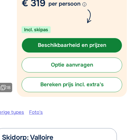
€ 319
per persoon
Plan een terugbelverzoek
r vandaag om 10:00 uur.
Incl. skipas
Chat met wintersportspecialist
Bel ons via 03 3037838
Beschikbaarheid en prijzen
Optie aanvragen
Bereken prijs incl. extra's
18
erige types
Foto's
Skidorp: Valloire