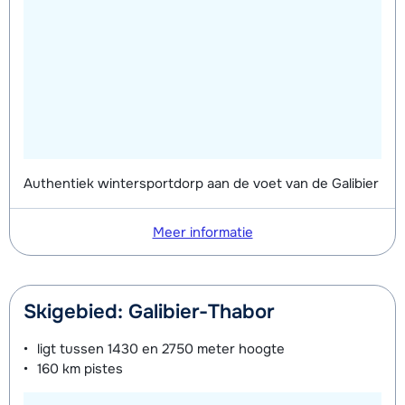
dagen)
van week
(8 dagen)
van week
Zilver (Evolution) Schoenen (8
afhankelijk
Mini Kid Ski's + Stokken (8 dagen)
afhankelijk
dagen)
van week
van week
Mini Kid Schoenen (8 dagen)
afhankelijk
van week
Authentiek wintersportdorp aan de voet van de Galibier
Meer informatie
Skigebied: Galibier-Thabor
ligt tussen
1430 en 2750 meter
hoogte
160 km
pistes