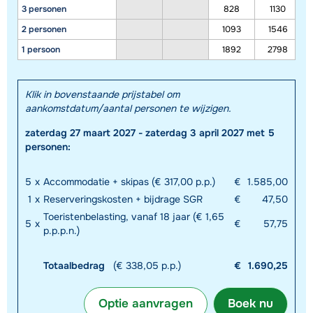
3 personen
828
1130
2 personen
1093
1546
1 persoon
1892
2798
Klik in bovenstaande prijstabel om
aankomstdatum/aantal personen te wijzigen.
zaterdag 27 maart 2027 - zaterdag 3 april 2027 met 5
personen:
5
x
Accommodatie + skipas (€ 317,00 p.p.)
€
1.585,00
1
x
Reserveringskosten + bijdrage SGR
€
47,50
Toeristenbelasting, vanaf 18 jaar (€ 1,65
5
x
€
57,75
p.p.p.n.)
Totaalbedrag
(€ 338,05 p.p.)
€
1.690,25
Optie aanvragen
Boek nu