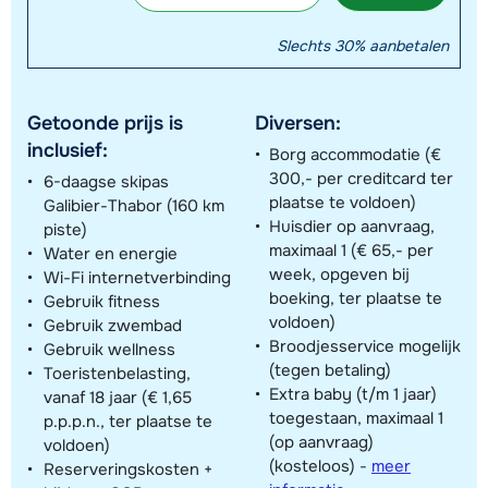
Slechts 30% aanbetalen
Getoonde prijs is
Diversen:
inclusief:
Borg accommodatie (€
300,- per creditcard ter
6-daagse skipas
plaatse te voldoen)
Galibier-Thabor (160 km
Huisdier op aanvraag,
piste)
maximaal 1 (€ 65,- per
Water en energie
week, opgeven bij
Wi-Fi internetverbinding
boeking, ter plaatse te
Gebruik fitness
voldoen)
Gebruik zwembad
Broodjesservice mogelijk
Gebruik wellness
(tegen betaling)
Toeristenbelasting,
Extra baby (t/m 1 jaar)
vanaf 18 jaar (€ 1,65
toegestaan, maximaal 1
p.p.p.n., ter plaatse te
(op aanvraag)
voldoen)
(kosteloos)
-
meer
Reserveringskosten +