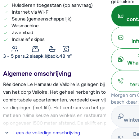
gebruiken:
Huisdieren toegestaan (op aanvraag)
Internet via Wi-Fi
Sauna (gemeenschappelijk)
cont
Wasmachine
Zwembad
Inclusief skipas
in
3 - 5 pers.
2
slaapk.
1 badk.
48
m²
What
Algemene omschrijving
Résidence Le Hameau de Valloire is gelegen bij de entree
ter
van het dorp Valloire. Het geheel herbergt in totaal 54
Morgen om 0
comfortabele appartementen, verdeeld over vijf
beschikbaar:
verdiepingen (met lift). Het centrum van het gezellig Valloire,
met een ruime keuze aan winkels en restaurants, is gelegen
winte
op ongeveer 1500 meter afstand. De skilift en piste zijn op
ca. 1200 meter van Le Hameau du Valloire te vinden. Voor de
Lees de volledige omschrijving
Be
résidence vertrekt de skibus elke 30 minuten.