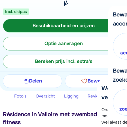
Incl. skipas
Bewa
acco
Beschikbaarheid en prijzen
Optie aanvragen
ac
Bereken prijs incl. extra's
Bewa
zoek
Delen
Bewaren
We helpe
Foto's
Overzicht
Ligging
Reviews
Beschi
verder!
zo
Onze klanten
Résidence in Valloire met zwembad, sauna en
moment hela
fitness
wel alvast d