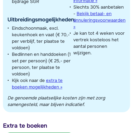
informatie »
bijdrage SGR
Slechts 30% aanbetalen
-
Bekijk betaal- en
Uitbreidingsmogelijkheden:
annuleringsvoorwaarden
»
Eindschoonmaak, excl.
Je kan tot 4 weken voor
keukenhoek en vaat (€ 70,-
vertrek kosteloos het
per verblijf, ter plaatse te
aantal personen
voldoen)
wijzigen.
Bedlinnen en handdoeken (1
set per persoon) (€ 25,- per
persoon, ter plaatse te
voldoen)
Kijk ook naar de
extra te
boeken mogelijkheden »
De genoemde plaatselijke kosten zijn met zorg
samengesteld, maar blijven indicatief.
Extra te boeken