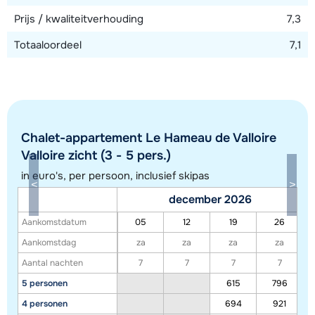
Prijs / kwaliteitverhouding
7,3
Totaaloordeel
7,1
Chalet-appartement Le Hameau de Valloire
Valloire zicht (3 - 5 pers.)
in euro's, per persoon, inclusief skipas
Toon alle accommodaties in dit gebied
december 2026
Deze kaart geeft een indicatie van de ligging van onze accommodaties. De
Aankomstdatum
05
12
19
26
exacte locatie kan enigszins afwijken.
Aankomstdag
za
za
za
za
Aantal nachten
7
7
7
7
5 personen
615
796
4 personen
694
921