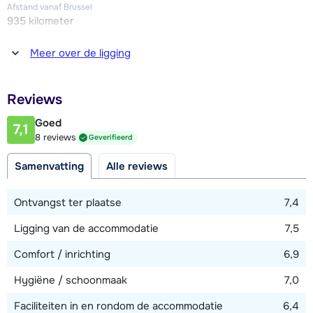
Afstand vanaf Brussel
935 kilometer
Afstand tot winkel(s)
Meer over de ligging
1500 meter
Afstand tot restaurant of bar
Reviews
1500 meter
Goed
7,1
Afstand tot piste
8 reviews
Geverifieerd
1200 meter
Samenvatting
Alle reviews
Afstand tot skilift
1200 meter
Ontvangst ter plaatse
7,4
Ligging van de accommodatie
7,5
Bekijk kaart
Comfort / inrichting
6,9
Hygiëne / schoonmaak
7,0
Faciliteiten in en rondom de accommodatie
6,4