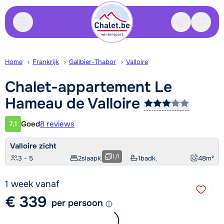
Contact
Bewaa
Home
Frankrijk
Galibier-Thabor
Valloire
Chalet-appartement Le
Hameau de
Valloire
Goed
8 reviews
7,1
Klantwaardering
Valloire zicht
1
/
1
3 - 5
2
slaapk.
1
badk.
48
m²
1 week vanaf
€ 339
per persoon