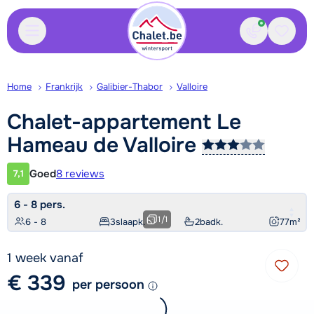
Contact
Bewaa
Home
Frankrijk
Galibier-Thabor
Valloire
Chalet-appartement Le
Hameau de
Valloire
Goed
8 reviews
7,1
Klantwaardering
6 - 8 pers.
1
/
1
6 - 8
3
slaapk.
2
badk.
77
m²
1 week vanaf
€ 339
per persoon