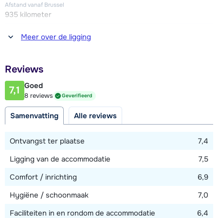
Afstand vanaf Brussel
935 kilometer
Afstand tot winkel(s)
Meer over de ligging
1500 meter
Afstand tot restaurant of bar
Reviews
1500 meter
Goed
7,1
Afstand tot piste
8 reviews
Geverifieerd
1200 meter
Samenvatting
Alle reviews
Afstand tot skilift
1200 meter
Ontvangst ter plaatse
7,4
Ligging van de accommodatie
7,5
Bekijk kaart
Comfort / inrichting
6,9
Hygiëne / schoonmaak
7,0
Faciliteiten in en rondom de accommodatie
6,4