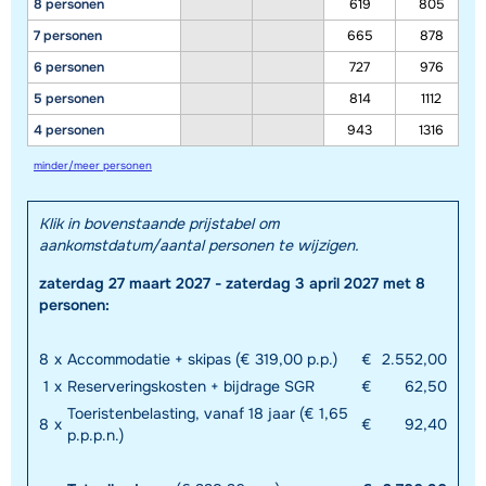
8 personen
619
805
7 personen
665
878
6 personen
727
976
5 personen
814
1112
4 personen
943
1316
minder/meer personen
Klik in bovenstaande prijstabel om
aankomstdatum/aantal personen te wijzigen.
zaterdag 27 maart 2027 - zaterdag 3 april 2027 met 8
personen:
8
x
Accommodatie + skipas (€ 319,00 p.p.)
€
2.552,00
1
x
Reserveringskosten + bijdrage SGR
€
62,50
Toeristenbelasting, vanaf 18 jaar (€ 1,65
8
x
€
92,40
p.p.p.n.)