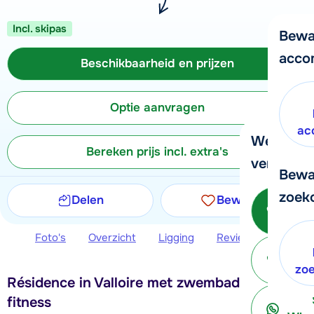
Incl. skipas
Bewa
acco
Beschikbaarheid en prijzen
Optie aanvragen
ac
We helpe
Bereken prijs incl. extra's
verder!
Bewa
zoek
Delen
Bewaren
Be
Foto's
Overzicht
Ligging
Reviews
Beschi
ter
zo
Résidence in Valloire met zwembad, sauna en
fitness