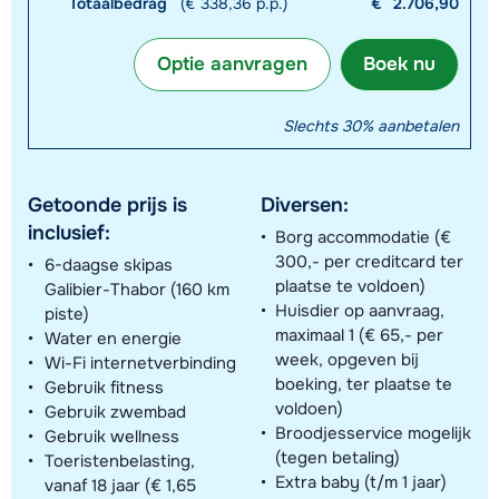
Totaalbedrag
(€ 338,36 p.p.)
€
2.706,90
Optie aanvragen
Boek nu
Slechts 30% aanbetalen
Getoonde prijs is
Diversen:
inclusief:
Borg accommodatie (€
300,- per creditcard ter
6-daagse skipas
plaatse te voldoen)
Galibier-Thabor (160 km
Huisdier op aanvraag,
piste)
maximaal 1 (€ 65,- per
Water en energie
week, opgeven bij
Wi-Fi internetverbinding
boeking, ter plaatse te
Gebruik fitness
voldoen)
Gebruik zwembad
Broodjesservice mogelijk
Gebruik wellness
(tegen betaling)
Toeristenbelasting,
Extra baby (t/m 1 jaar)
vanaf 18 jaar (€ 1,65