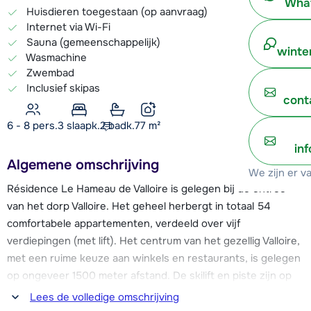
What
Huisdieren toegestaan (op aanvraag)
Internet via Wi-Fi
Sauna (gemeenschappelijk)
winte
Wasmachine
Zwembad
Inclusief skipas
cont
6 - 8 pers.
3
slaapk.
2 badk.
77
m²
in
Algemene omschrijving
We zijn er v
Résidence Le Hameau de Valloire is gelegen bij de entree
van het dorp Valloire. Het geheel herbergt in totaal 54
comfortabele appartementen, verdeeld over vijf
verdiepingen (met lift). Het centrum van het gezellig Valloire,
met een ruime keuze aan winkels en restaurants, is gelegen
op ongeveer 1500 meter afstand. De skilift en piste zijn op
ca. 1200 meter van Le Hameau du Valloire te vinden. Voor de
Lees de volledige omschrijving
résidence vertrekt de skibus elke 30 minuten.