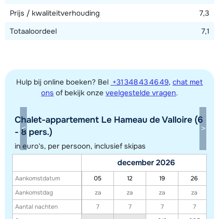
Prijs / kwaliteitverhouding
7,3
Totaaloordeel
7,1
Hulp bij online boeken? Bel
+31 348 43 46 49
,
chat met
ons
of bekijk onze
veelgestelde vragen
.
Chalet-appartement Le Hameau de Valloire (6
Toon alle accommodaties in dit gebied
- 8 pers.)
Deze kaart geeft een indicatie van de ligging van onze accommodaties. De
in euro's, per persoon, inclusief skipas
exacte locatie kan enigszins afwijken.
december 2026
Aankomstdatum
05
12
19
26
Aankomstdag
za
za
za
za
Aantal nachten
7
7
7
7