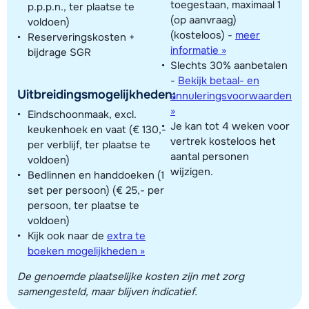
toegestaan, maximaal 1
p.p.p.n., ter plaatse te
(op aanvraag)
voldoen)
(kosteloos)
-
meer
Reserveringskosten +
informatie »
bijdrage SGR
Slechts 30% aanbetalen
-
Bekijk betaal- en
Uitbreidingsmogelijkheden:
annuleringsvoorwaarden
»
Eindschoonmaak, excl.
Je kan tot 4 weken voor
keukenhoek en vaat (€ 130,-
vertrek kosteloos het
per verblijf, ter plaatse te
aantal personen
voldoen)
wijzigen.
Bedlinnen en handdoeken (1
set per persoon) (€ 25,- per
persoon, ter plaatse te
voldoen)
Kijk ook naar de
extra te
boeken mogelijkheden »
De genoemde plaatselijke kosten zijn met zorg
samengesteld, maar blijven indicatief.