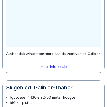
Zilver (Evolution) Ski's + Stokken (8
afhankelijk
Mini Kid Ski's + Stokken + Schoenen
afhankelijk
dagen)
van week
(8 dagen)
van week
Zilver (Evolution) Schoenen (8
afhankelijk
Mini Kid Ski's + Stokken (8 dagen)
afhankelijk
dagen)
van week
van week
Mini Kid Schoenen (8 dagen)
afhankelijk
van week
Authentiek wintersportdorp aan de voet van de Galibier
Meer informatie
Skigebied: Galibier-Thabor
ligt tussen
1430 en 2750 meter
hoogte
160 km
pistes