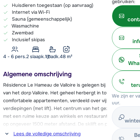
gebruiken:
Huisdieren toegestaan (op aanvraag)
Internet via Wi-Fi
Sauna (gemeenschappelijk)
cont
Wasmachine
Zwembad
Inclusief skipas
in
4 - 6 pers.
2
slaapk.
1 badk.
48
m²
What
Algemene omschrijving
Résidence Le Hameau de Valloire is gelegen bij de entree
ter
van het dorp Valloire. Het geheel herbergt in totaal 54
We zijn er 
comfortabele appartementen, verdeeld over vijf
uur.
verdiepingen (met lift). Het centrum van het gezellig Valloire,
met een ruime keuze aan winkels en restaurants, is gelegen
winte
op ongeveer 1500 meter afstand. De skilift en piste zijn op
ca. 1200 meter van Le Hameau du Valloire te vinden. Voor de
Lees de volledige omschrijving
Be
résidence vertrekt de skibus elke 30 minuten.