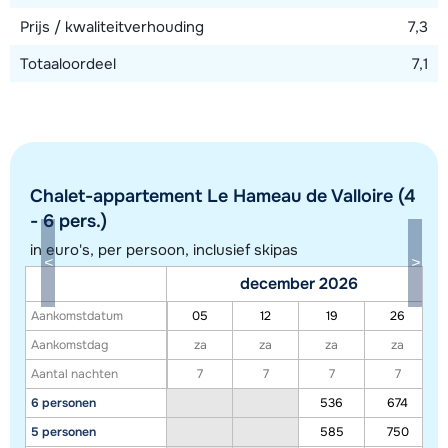
Prijs / kwaliteitverhouding
7,3
Totaaloordeel
7,1
Chalet-appartement Le Hameau de Valloire (4
- 6 pers.)
in euro's, per persoon, inclusief skipas
Toon alle accommodaties in dit gebied
december 2026
Deze kaart geeft een indicatie van de ligging van onze accommodaties. De
Aankomstdatum
05
12
19
26
exacte locatie kan enigszins afwijken.
Aankomstdag
za
za
za
za
Aantal nachten
7
7
7
7
6 personen
536
674
5 personen
585
750