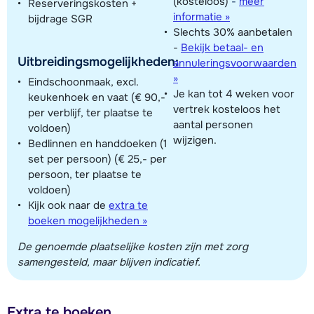
(kosteloos)
-
meer
Reserveringskosten +
informatie »
bijdrage SGR
Slechts 30% aanbetalen
-
Bekijk betaal- en
Uitbreidingsmogelijkheden:
annuleringsvoorwaarden
»
Eindschoonmaak, excl.
Je kan tot 4 weken voor
keukenhoek en vaat (€ 90,-
vertrek kosteloos het
per verblijf, ter plaatse te
aantal personen
voldoen)
wijzigen.
Bedlinnen en handdoeken (1
set per persoon) (€ 25,- per
persoon, ter plaatse te
voldoen)
Kijk ook naar de
extra te
boeken mogelijkheden »
De genoemde plaatselijke kosten zijn met zorg
samengesteld, maar blijven indicatief.
Extra te boeken