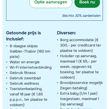
Optie aanvragen
Boek nu
Slechts 30% aanbetalen
Getoonde prijs is
Diversen:
inclusief:
Borg accommodatie (€
300,- per creditcard ter
6-daagse skipas
plaatse te voldoen)
Galibier-Thabor (160 km
Huisdier op aanvraag,
piste)
maximaal 1 (€ 65,- per
Water en energie
week, opgeven bij
Wi-Fi internetverbinding
boeking, ter plaatse te
Gebruik fitness
voldoen)
Gebruik zwembad
Broodjesservice mogelijk
Gebruik wellness
(tegen betaling)
Toeristenbelasting,
Extra baby (t/m 1 jaar)
vanaf 18 jaar (€ 1,65
toegestaan, maximaal 1
p.p.p.n., ter plaatse te
(op aanvraag)
voldoen)