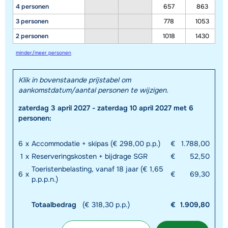
4 personen
657
863
3 personen
778
1053
2 personen
1018
1430
minder/meer personen
Klik in bovenstaande prijstabel om
aankomstdatum/aantal personen te wijzigen.
zaterdag 3 april 2027 - zaterdag 10 april 2027 met 6
personen:
6
x
Accommodatie + skipas (€ 298,00 p.p.)
€
1.788,00
1
x
Reserveringskosten + bijdrage SGR
€
52,50
Toeristenbelasting, vanaf 18 jaar (€ 1,65
6
x
€
69,30
p.p.p.n.)
Totaalbedrag
(€ 318,30 p.p.)
€
1.909,80