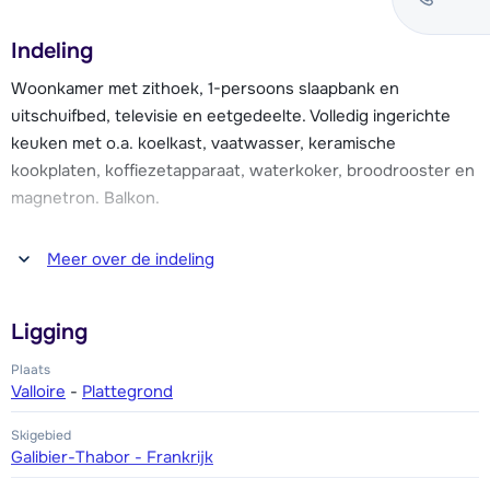
Indeling
De résidence beschikt over een wasserette, een
gezamenlijke skiberging en over diverse luxe faciliteiten
Woonkamer met zithoek, 1-persoons slaapbank en
zoals een overdekt en verwarmd zwembad (8 x 14 meter),
uitschuifbed, televisie en eetgedeelte. Volledig ingerichte
hammam en sauna (vanaf 16 jaar) en een fitnessruimte.
keuken met o.a. koelkast, vaatwasser, keramische
Verder vind je er een squashbaan.
kookplaten, koffiezetapparaat, waterkoker, broodrooster en
magnetron. Balkon.
Er is Wi-Fi in het appartement en gratis parkeergelegenheid
(naar beschikbaarheid). Broodjesservice is via de receptie
Eén slaapkamer met een 2-persoonsbed. Verder een
Meer over de indeling
mogelijk.
slaaphoek met een stapelbed of twee 1-persoonsbedden.
Badkamer met bad of douche en föhn. Apart toilet.
Ligging
Plaats
Valloire
-
Plattegrond
Skigebied
Galibier-Thabor - Frankrijk