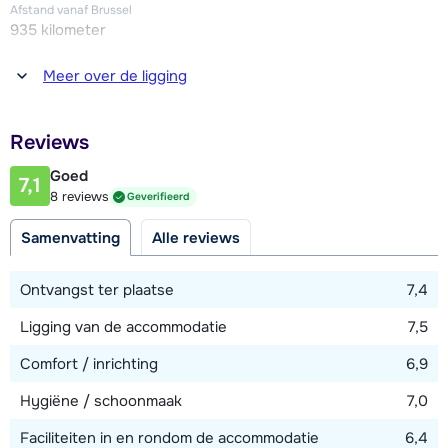
Afstand vanaf Brussel
935 kilometer
Afstand tot winkel(s)
Meer over de ligging
1500 meter
Afstand tot restaurant of bar
Reviews
1500 meter
Goed
7,1
Afstand tot piste
8 reviews
Geverifieerd
1200 meter
Samenvatting
Alle reviews
Afstand tot skilift
1200 meter
Ontvangst ter plaatse
7,4
Ligging van de accommodatie
7,5
Bekijk kaart
Comfort / inrichting
6,9
Hygiëne / schoonmaak
7,0
Faciliteiten in en rondom de accommodatie
6,4