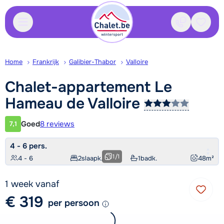
Contact
Bewaa
Home
Frankrijk
Galibier-Thabor
Valloire
Chalet-appartement Le
Hameau de
Valloire
Goed
8 reviews
7,1
Klantwaardering
4 - 6 pers.
1
/
1
4 - 6
2
slaapk.
1
badk.
48
m²
1 week vanaf
€ 319
per persoon