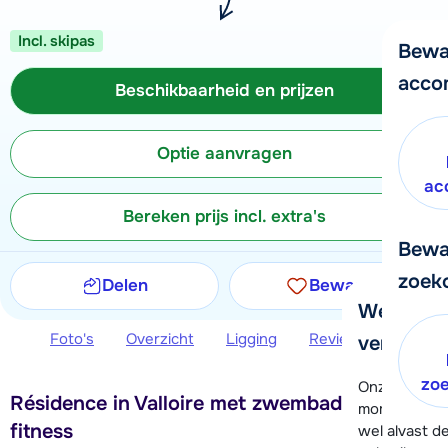
Incl. skipas
Bewa
acco
Beschikbaarheid en prijzen
Optie aanvragen
ac
Bereken prijs incl. extra's
Bewa
zoek
Delen
Bewaren
We helpe
Foto's
Overzicht
Ligging
Reviews
Beschi
verder!
zo
Onze klanten
Résidence in Valloire met zwembad, sauna en
moment hela
fitness
wel alvast d