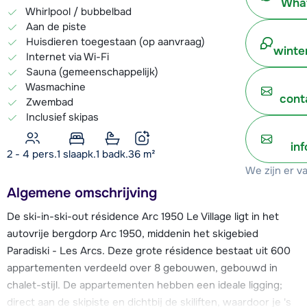
What
Whirlpool / bubbelbad
Aan de piste
Huisdieren toegestaan (op aanvraag)
winte
Internet via Wi-Fi
Sauna (gemeenschappelijk)
Wasmachine
cont
Zwembad
Inclusief skipas
in
2 - 4 pers.
1
slaapk.
1 badk.
36
m²
We zijn er v
Algemene omschrijving
De ski-in-ski-out résidence Arc 1950 Le Village ligt in het
autovrije bergdorp Arc 1950, middenin het skigebied
Paradiski - Les Arcs. Deze grote résidence bestaat uit 600
appartementen verdeeld over 8 gebouwen, gebouwd in
chalet-stijl. De appartementen hebben een ideale ligging;
direct aan de skipiste en dichtbij de skiliften, waardoor je 's