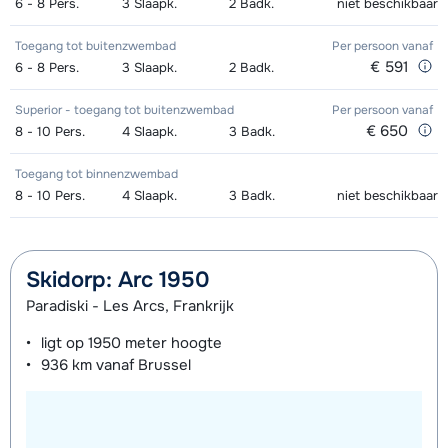
dagen)
van week
6 - 8
Pers.
3
Slaapk.
2
Badk.
niet beschikbaar
Zilver (Evolution) Ski's + Schoenen +
afhankelijk
Toekomst (Espoir) Schoenen (8
afhankelijk
Toegang tot buitenzwembad
Per persoon
vanaf
€ 591
6 - 8
Stokken (8 dagen)
Pers.
3
Slaapk.
2
Badk.
van week
dagen)
van week
Zilver (Evolution) Ski's + Stokken (8
afhankelijk
Superior - toegang tot buitenzwembad
Per persoon
vanaf
Mini Kid Ski's + Stokken + Schoenen
afhankelijk
€ 650
8 - 10
Pers.
4
Slaapk.
3
Badk.
dagen)
van week
(8 dagen)
van week
Toegang tot binnenzwembad
Zilver (Evolution) Schoenen (8
afhankelijk
Mini Kid Ski's + Stokken (8 dagen)
afhankelijk
8 - 10
Pers.
4
Slaapk.
3
Badk.
niet beschikbaar
dagen)
van week
van week
Mini Kid Schoenen (8 dagen)
afhankelijk
Skidorp: Arc 1950
van week
Paradiski - Les Arcs, Frankrijk
ligt op
1950 meter
hoogte
936 km
vanaf Brussel