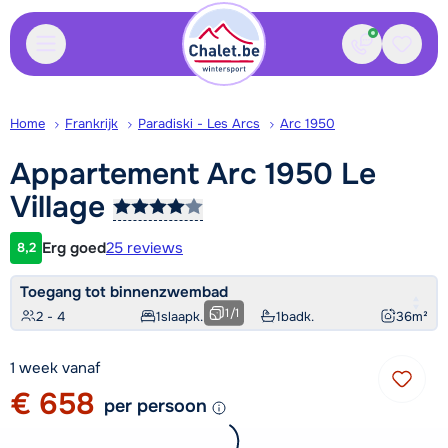
Contact
Bewaa
Home
Frankrijk
Paradiski - Les Arcs
Arc 1950
Appartement Arc 1950 Le
Village
Erg goed
25 reviews
8,2
Klantwaardering
Toegang tot binnenzwembad
1
/
1
2 - 4
1
slaapk.
1
badk.
36
m²
1 week vanaf
€ 658
per persoon