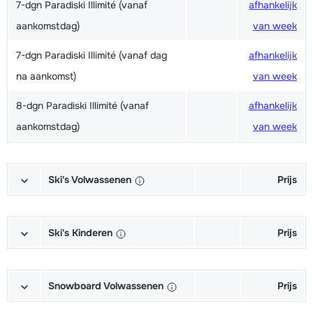
7-dgn Paradiski Illimité (vanaf
afhankelijk
aankomstdag)
van week
7-dgn Paradiski Illimité (vanaf dag
afhankelijk
na aankomst)
van week
8-dgn Paradiski Illimité (vanaf
afhankelijk
aankomstdag)
van week
Ski's Volwassenen
Prijs
Excellent (Excellence) Ski's +
afhankelijk
Schoenen + Stokken (6/7 dagen)
van week
Ski's Kinderen
Prijs
Excellent (Excellence) Ski's +
afhankelijk
Kampioen (Champion) Ski's +
afhankelijk
Stokken (6/7 dagen)
van week
Schoenen + Stokken (6/7 dagen)
van week
Snowboard Volwassenen
Prijs
Excellent (Excellence) Schoenen
afhankelijk