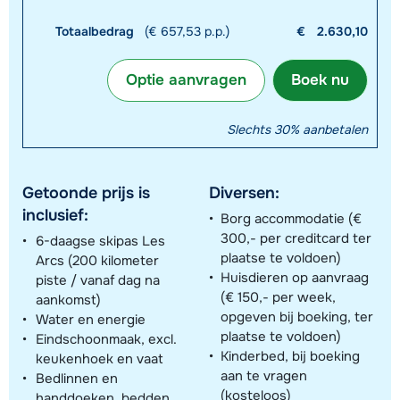
Totaalbedrag
(€ 657,53 p.p.)
€
2.630,10
Optie aanvragen
Boek nu
Slechts 30% aanbetalen
Getoonde prijs is
Diversen:
inclusief:
Borg accommodatie (€
300,- per creditcard ter
6-daagse skipas Les
plaatse te voldoen)
Arcs (200 kilometer
Huisdieren op aanvraag
piste / vanaf dag na
(€ 150,- per week,
aankomst)
opgeven bij boeking, ter
Water en energie
plaatse te voldoen)
Eindschoonmaak, excl.
Kinderbed, bij boeking
keukenhoek en vaat
aan te vragen
Bedlinnen en
(kosteloos)
handdoeken, bedden