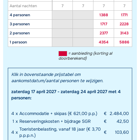
Aantal nachten
7
7
7
7
4 personen
1388
1771
3 personen
1717
2228
2 personen
2377
3143
1 persoon
4354
5886
= aanbieding (korting al
doorberekend)
Klik in bovenstaande prijstabel om
aankomstdatum/aantal personen te wijzigen.
zaterdag 17 april 2027 - zaterdag 24 april 2027 met 4
personen:
4
x
Accommodatie + skipas (€ 621,00 p.p.)
€
2.484,00
1
x
Reserveringskosten + bijdrage SGR
€
42,50
Toeristenbelasting, vanaf 18 jaar (€ 3,70
4
x
€
103,60
p.p.p.n.)