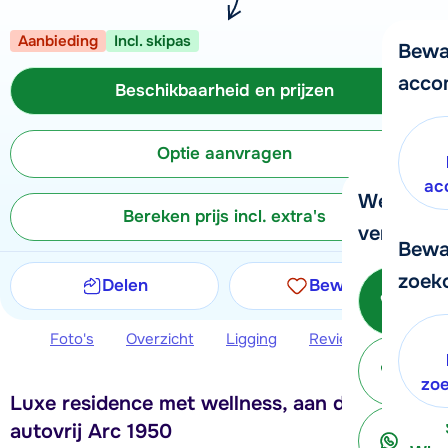
Aanbieding
Incl. skipas
Bewa
acco
Beschikbaarheid en prijzen
Optie aanvragen
ac
We helpe
Bereken prijs incl. extra's
verder!
Bewa
zoek
Delen
Bewaren
Be
Foto's
Overzicht
Ligging
Reviews
Beschi
ter
zo
Luxe residence met wellness, aan de piste in
autovrij Arc 1950