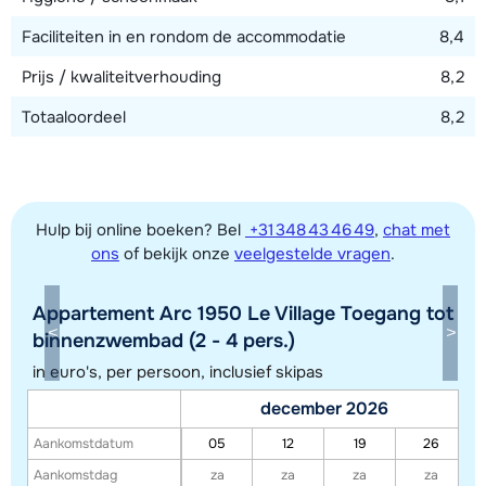
Faciliteiten in en rondom de accommodatie
8,4
Prijs / kwaliteitverhouding
8,2
Totaaloordeel
8,2
Hulp bij online boeken? Bel
+31 348 43 46 49
,
chat met
ons
of bekijk onze
veelgestelde vragen
.
Appartement Arc 1950 Le Village Toegang tot
Toon alle accommodaties in dit gebied
binnenzwembad (2 - 4 pers.)
Deze kaart geeft een indicatie van de ligging van onze accommodaties. De
in euro's, per persoon, inclusief skipas
exacte locatie kan enigszins afwijken.
december 2026
Aankomstdatum
05
12
19
26
Aankomstdag
za
za
za
za